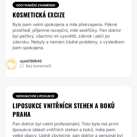
ODSTRANĚNÍ ZNAMÉNEK
KOSMETICKÁ EXCIZE
Byla jsem velmi spokojena a mile překvapena. Pěkné
prostředí, příjemné recepční, milé sestřičky. Pan doktor
byl pečlivý, všechno mi vysvětlil, zákrok i péči po
zákroku. Nebyly a nemám žádné problémy, s výsledkem
jsem spokojena.
ejak6189646
Bez komentářů
NEINVAZIVNÍ LIPOSUKCE
LIPOSUKCE VNITŘNÍCH STEHEN A BOKŮ
PRAHA
Pan doktor byl velmi profesionální. Toto byla má první
liposukce oblasti vnitřních stehen a boků, měla jsem
velké obavy. Uplně zbytečné, pan doktor a personál byl