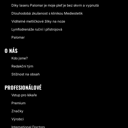
Díky laseru Palomar je moje pleť je bez skvrn a vypnutá
Dlouhodobá zkušenost s klinikou Mediestetik
Viditelné metličkové žilky na noze
Lymfodrenáže ruční i přístrojová
Palomar
O NÁS
Kdo jsme?
Redakční tým
Stížnost na obsah
PROFESIONÁLOVÉ
Vstup pro lékaře
Premium
Značky
Výrobci
International Doctors