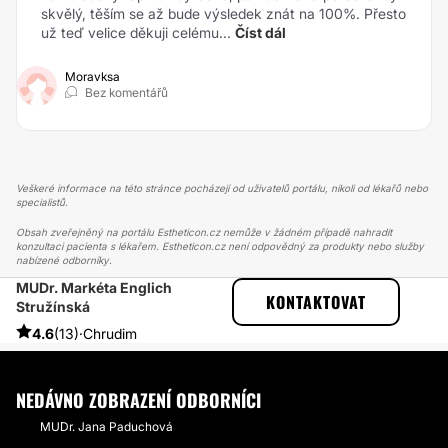
skvělý, těším se až bude výsledek znát na 100%. Přesto
už teď velice děkuji celému...
Číst dál
Moravksa
Bez komentářů
Veškeré informace na této stránce pocházejí od uživatelů portálu, nikoli od lékařů nebo
specialistů.
Obsah zveřejněný na portálu Estheticon.cz nemůže v žádném případě nahradit
konzultaci pacienta s lékařem. Estheticon.cz není odpovědný za produkty nebo služby
nabízené odborníky.
MUDr. Markéta Englich
ESTHETICON
PŘÍBĚHY
KONTAKTOVAT
Stružínská
PŘÍBĚHY TÝKAJÍCÍ SE ZÁKROKU LASEROVÁ DERMATOLOGIE
LYMFODRENÁŽE RUČNÍ I PŘÍSTROJOVÁ
4.6
(13)
·
Chrudim
NEDÁVNO ZOBRAZENÍ ODBORNÍCI
MUDr. Jana Paduchová