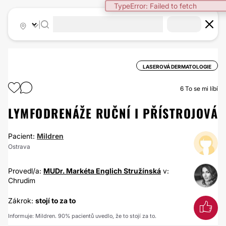
TypeError: Failed to fetch
|
LASEROVÁ DERMATOLOGIE
6
To se mi líbí
LYMFODRENÁŽE RUČNÍ I PŘÍSTROJOVÁ
Pacient:
Mildren
Ostrava
Provedl/a:
MUDr. Markéta Englich Stružínská
v:
Chrudim
Zákrok:
stojí to za to
Informuje: Mildren. 90% pacientů uvedlo, že to stojí za to.