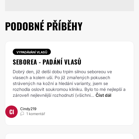
PODOBNÉ PŘÍBĚHY
VYPADÁVÁNÍ VLASŮ
SEBOREA - PADÁNÍ VLASŮ
Dobrý den, již delší dobu trpím silnou seboreou ve
vlasech a kolem uší. Po již zmařených pokusech
strávených na kožní a hledání varianty, jsem se
rozhodla oslovit soukromou kliniku. Bylo to mé nejlepší a
zároveň nejlevnější rozhodnutí (všichni...
Číst dál
Cindy219
CI
1 komentář