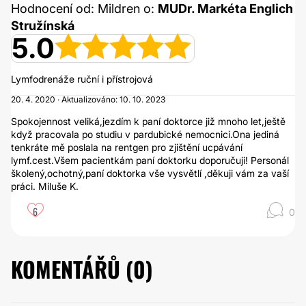
Hodnocení od: Mildren o:
MUDr. Markéta Englich
Stružínská
5.0
Lymfodrenáže ruční i přístrojová
20. 4. 2020 · Aktualizováno: 10. 10. 2023
Spokojennost veliká,jezdím k paní doktorce již mnoho let,ještě
když pracovala po studiu v pardubické nemocnici.Ona jediná
tenkráte mě poslala na rentgen pro zjištění ucpávání
lymf.cest.Všem pacientkám paní doktorku doporučuji! Personál
školený,ochotný,paní doktorka vše vysvětlí ,děkuji vám za vaší
práci. Miluše K.
6
0
KOMENTÁŘŮ (
0
)