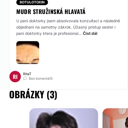
BOTULOTOXIN
Ne
MUDR STRUŽINSKÁ HLAVATÁ
Financování nebo platební prostředky:
U pani doktorky jsem absolvovala konzultaci a následně
Ne
objednani na samotny zákrok. Úžasný pristup sester i
paní doktorky ktera je profesional...
Číst dál
RitaT
RI
Bez komentářů
OBRÁZKY (3)