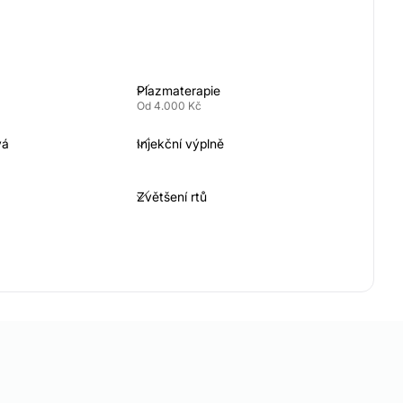
Plazmaterapie
Od 4.000 Kč
vá
Injekční výplně
Zvětšení rtů
Hyaluronidáza
Antiaging
Botulotoxin proti pocení
Od 10.000 Kč