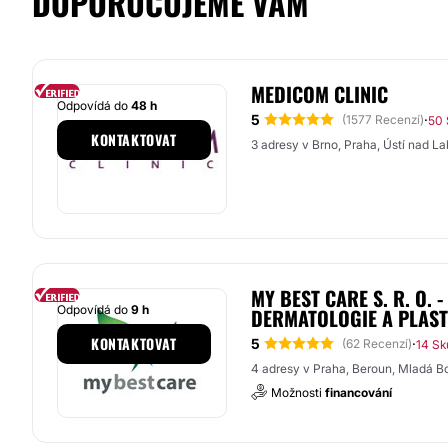
DOPORUČUJEME VÁM
MEDICOM CLINIC
Odpovídá do
48 h
5
·
(1577 Recenzí)
50 
KONTAKTOVAT
3 adresy v Brno, Praha, Ústí nad L
MY BEST CARE S. R. O. -
Odpovídá do
9 h
DERMATOLOGIE A PLAST
KONTAKTOVAT
5
·
(62 Recenzí)
14 Sk
4 adresy v Praha, Beroun, Mladá B
Možnosti
financování