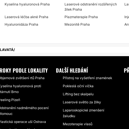
Kyselina hyaluronová Praha
Laserové odstranění rozšířených
La
žilek Praha
Laserová léčba akné Praha
Plazmaterapie Praha
In
Hyaluronidáza Praha
Mezonitě Praha
An
HLAVATÁ
ROKY PODLE LOKALITY
DALŠÍ HLEDÁNÍ
P
bjemové zvětšení rtů Praha
Přístroj na vyšetření znamének
yselina hyaluronová proti
Pokleslá oční víčka
tárnutí Brno
Lifting bez skalpelu
eeling Plzeň
Laserové světlo za žilky
dstranění nadměrného pocení
Laparoskopické zmenšení
Olomouc
žaludku
lastická operace uší Ostrava
Mezoterapie vlasů