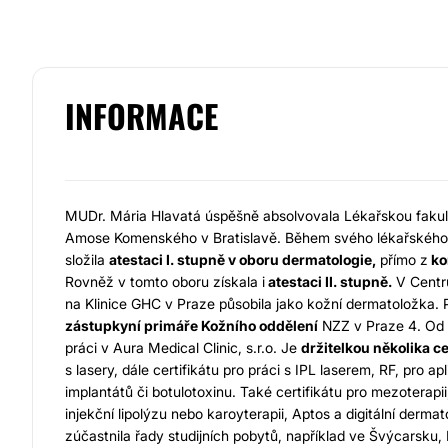
INFORMACE
MUDr. Mária Hlavatá úspěšně absolvovala Lékařskou fakul
Amose Komenského v Bratislavě. Během svého lékařského
složila
atestaci I. stupně v oboru dermatologie,
přímo z
ko
Rovněž v tomto oboru získala i
atestaci II. stupně.
V Centru
na Klinice GHC v Praze působila jako kožní dermatoložka. 
zástupkyní primáře Kožního oddělení
NZZ v Praze 4. Od 
práci v Aura Medical Clinic, s.r.o. Je
držitelkou několika ce
s lasery, dále certifikátu pro práci s IPL laserem, RF, pro ap
implantátů či botulotoxinu. Také certifikátu pro mezoterapi
injekční lipolýzu nebo karoyterapii, Aptos a digitální derma
zúčastnila řady studijních pobytů, například ve Švýcarsku,