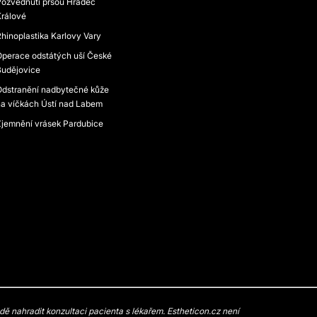
ozvednutí prsou Hradec
rálové
hinoplastika Karlovy Vary
perace odstátých uší České
Budějovice
dstranění nadbytečné kůže
a víčkách Ústí nad Labem
jemnění vrásek Pardubice
 nahradit konzultaci pacienta s lékařem. Estheticon.cz není