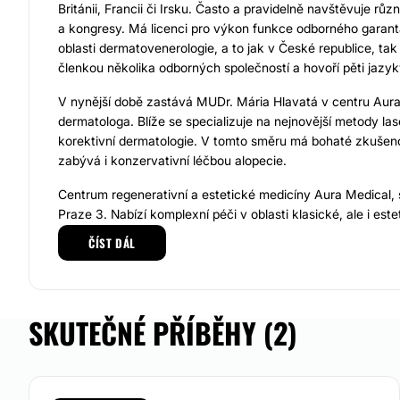
Británii, Francii či Irsku. Často a pravidelně navštěvuje rů
a kongresy. Má licenci pro výkon funkce odborného garant
oblasti dermatovenerologie, a to jak v České republice, ta
členkou několika odborných společností a hovoří pěti jazyk
V nynější době zastává MUDr. Mária Hlavatá v centru Aura 
dermatologa. Blíže se specializuje na nejnovější metody la
korektivní dermatologie. V tomto směru má bohaté zkušeno
zabývá i konzervativní léčbou alopecie.
Centrum regenerativní a estetické medicíny Aura Medical, s
Praze 3. Nabízí komplexní péči v oblasti klasické, ale i est
Centrum si zakládá na využívání nenovějších metod a proce
ČÍST DÁL
minimální vliv na organismus a zdraví člověka. Jedná se o 
zařízení, jehož vedoucím lékařem je uznávaný MUDr. Peter
lékařů Aura Medical Clinic se skládá z profesionálních a kv
odborníků, jež své vědomosti a další dovedonosti rozvíjejí
SKUTEČNÉ PŘÍBĚHY (2)
kurzech a seminářích. Centrum poskytuje ambulantní i nads
možnost tzv. jenodenní chirurgie. Samozřejmostí je vstřícný
Možnost videokonzultace: