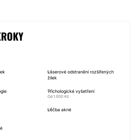
KROKY
nek
Laserové odstranění rozšířených
žilek
gie
Trichologické vyšetření
Od 1.000 Kč
Léčba akné
né