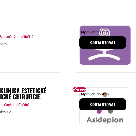
Odpovídá do
12 h
Skutečných příběhů
KONTAKTOVAT
abem
 KLINIKA ESTETICKÉ
Odpovídá do
41 h
ICKÉ CHIRURGIE
KONTAKTOVAT
utečných příběhů
oleslav