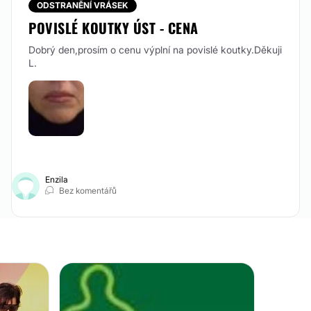
ODSTRANĚNÍ VRÁSEK
Od 10.000 Kč
POVISLÉ KOUTKY ÚST - CENA
PLASTICKÁ CHIRURGIE
Dobrý den,prosím o cenu výplní na povislé koutky.Děkuji
L.
Odstranění podbra
Od 14.000 Kč
Lipofilling
Od 6.500 Kč
Enzila
KOSMETICKÁ OŠETŘENÍ
Bez komentářů
Odstranění strií
Frakční laser
Od 700 Kč do 9.900 K
Mezoterapie
Od 1.300 Kč