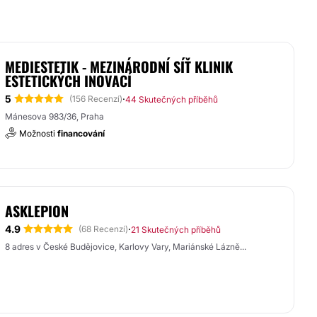
MEDIESTETIK - MEZINÁRODNÍ SÍŤ KLINIK
ESTETICKÝCH INOVACÍ
5
·
(156 Recenzí)
44 Skutečných příběhů
Mánesova 983/36, Praha
Možnosti
financování
ASKLEPION
4.9
·
(68 Recenzí)
21 Skutečných příběhů
8 adres v České Budějovice, Karlovy Vary, Mariánské Lázně...