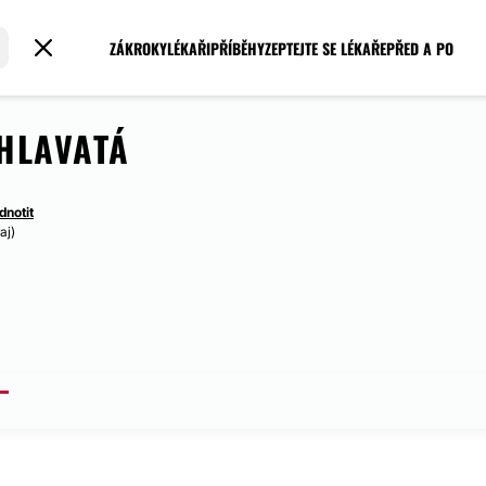
ZÁKROKY
LÉKAŘI
PŘÍBĚHY
ZEPTEJTE SE LÉKAŘE
PŘED A PO
HLAVATÁ
dnotit
aj)