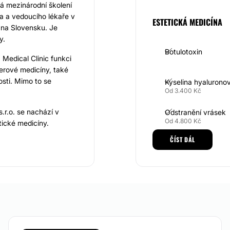
zná mezinárodní školení
a a vedoucího lékaře v
ESTETICKÁ MEDICÍNA
k na Slovensku. Je
y.
Botulotoxin
Medical Clinic funkci
serové medicíny, také
sti. Mimo to se
Kyselina hyalurono
Od 3.400 Kč
.r.o. se nachází v
Odstranění vrásek
Od 4.800 Kč
etické medicíny.
dur, které mají
ČÍST DÁL
Chemický peeling
nestátní zdravotnické
Od 900 Kč
 Hajduk. Celý tým
alifikovaných
Mezonitě
 na různých kongresech,
tandardní péči, také
Fotorejuvenace IPL
 přístup ke klientům.
Od 3.300 Kč
Nadměrné pocení