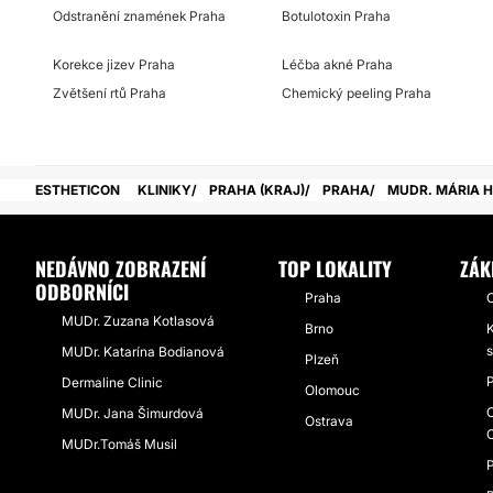
Odstranění znamének Praha
Botulotoxin Praha
Korekce jizev Praha
Léčba akné Praha
Zvětšení rtů Praha
Chemický peeling Praha
ESTHETICON
KLINIKY
PRAHA (KRAJ)
PRAHA
MUDR. MÁRIA 
NEDÁVNO ZOBRAZENÍ
TOP LOKALITY
ZÁK
ODBORNÍCI
Praha
O
MUDr. Zuzana Kotlasová
Brno
K
s
MUDr. Katarína Bodianová
Plzeň
P
Dermaline Clinic
Olomouc
O
MUDr. Jana Šimurdová
Ostrava
MUDr.Tomáš Musil
P