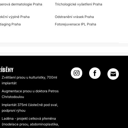
serová dermatologie Praha
Trichologické vyšetření Praha
jekční výplně Praha
Odstranění vrásek Praha
tiaging Praha
Fotorejuvenace IPL Praha
ŘÍBĚHY
Zvětšení prsou u kulturistky, 700ml
implantát
Augmentace prsou u doktora Petros
Christodoulou
Implantát 375ml částečně pod sval,
podprsní rýhou
Laděna - projekt celková přeměna
(modelace prsou, abdominoplastika,