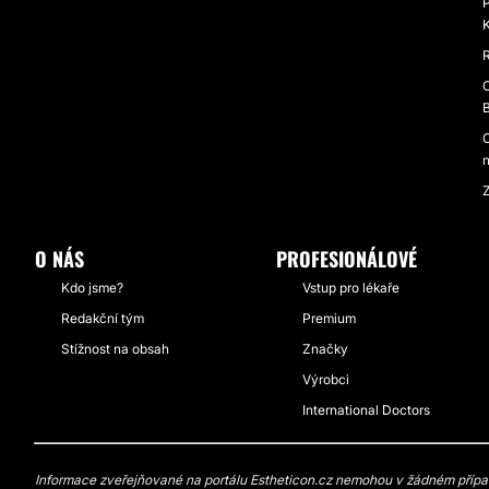
P
K
R
O
O
n
Z
O NÁS
PROFESIONÁLOVÉ
Kdo jsme?
Vstup pro lékaře
Redakční tým
Premium
Stížnost na obsah
Značky
Výrobci
International Doctors
Informace zveřejňované na portálu Estheticon.cz nemohou v žádném případě