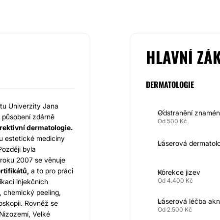
HLAVNÍ ZÁ
DERMATOLOGIE
tu Univerzity Jana
Odstranění znamé
 působení zdárně
Od 500 Kč
rektivní dermatologie.
 estetické medicíny
Laserová dermatolo
Později byla
roku 2007 se věnuje
rtifikátů,
a to pro práci
Korekce jizev
Od 4.400 Kč
likaci injekčních
i, chemický peeling,
Laserová léčba ak
toskopii. Rovněž se
Od 2.500 Kč
 Nizozemí, Velké