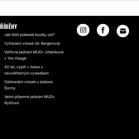
ŘÍBĚHY
Jak řešit pokleslé koutky úst?
Vyhlazení vrásek (dr. Bergerová)
Vstřícné jednání MUDr. Urbánkové
v Yes Visage
40 let, výplň + botox s
neuvěřitelným výsledkem
Odstranění vrásek u doktora
Šormy
Velmi příjemné jednání MUDr.
Rytířové