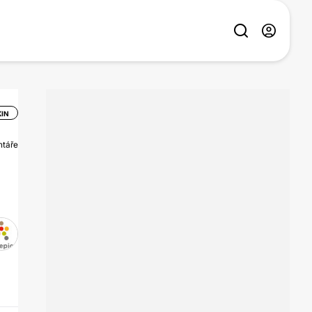
IN
ntáře