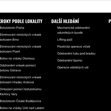
OXIN
PRECIZNÍ APLIKACE BOTOXU V ASKLEPIONU
KROKY PODLE LOKALITY
DALŠÍ HLEDÁNÍ
P
Botulotoxin Praha
Mechanické odstranění
odumřelých buněk
Eliminování mimických vrásek
botoxem Brno
Lifting paží
Eliminování mimických vrásek
Plastická operace víček
botoxem Plzeň
Odstranění tuku pod bradou
Botox na vrásky Olomouc
Odstranění lipomu
Odstranění vrásek pomocí
Operace odstátých uší
botoxu Ostrava
Eliminování mimických vrásek
botoxem Hradec Králové
Omlazení pomocí botulotoxinu
Karlovy Vary
Botulotoxin České Budějovice
Botox na vrásky Ústí nad Labem