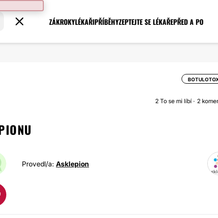
ZÁKROKY
LÉKAŘI
PŘÍBĚHY
ZEPTEJTE SE LÉKAŘE
PŘED A PO
BOTULOTOX
2
To se mi líbí
2 kome
EPIONU
Provedl/a:
Asklepion