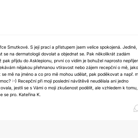
ářce Smutkové. S její prací a přístupem jsem velice spokojená. Jediné,
 se na dermatologii dovolat a objednat se. Pak několikrát zadám
pak příjdu do Asklepionu, první co vidím je bohužel naprosto nepříj
čekávám nějakou přehnanou vtíravost nebo zájem recepční o mě, jak
ptat se mě na jméno a co pro mě mohou udělat, pak poděkovat a např. m
 moc? :-) Recepční při mojí poslední návštěvě neudělala ani jedno
žovala, jestli se s Vámi o moji zkušenost podělit, ale vzhledem k tomu,
e se pro. Kateřina K.