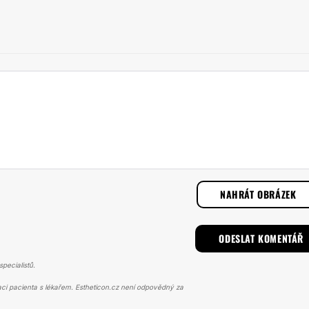
NAHRÁT OBRÁZEK
pecialistů.
ci pacienta s lékařem. Estheticon.cz není odpovědný za