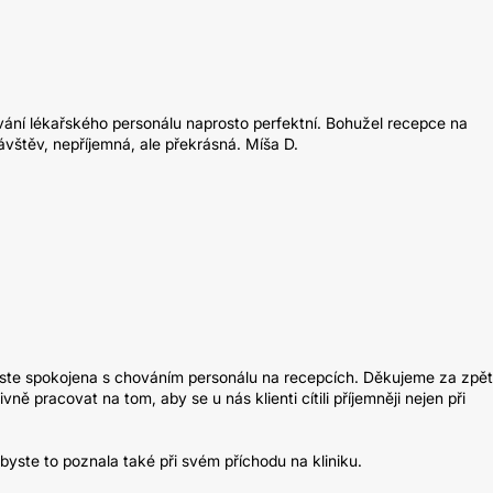
ání lékařského personálu naprosto perfektní. Bohužel recepce na
ávštěv, nepříjemná, ale překrásná. Míša D.
 nejste spokojena s chováním personálu na recepcích. Děkujeme za zpě
ně pracovat na tom, aby se u nás klienti cítili příjemněji nejen při
byste to poznala také při svém příchodu na kliniku.