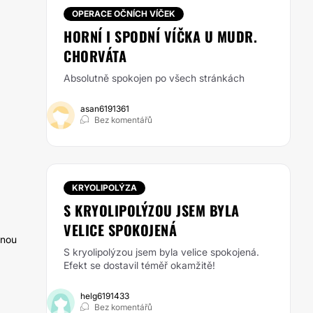
OPERACE OČNÍCH VÍČEK
HORNÍ I SPODNÍ VÍČKA U MUDR.
CHORVÁTA
Absolutně spokojen po všech stránkách
asan6191361
Bez komentářů
KRYOLIPOLÝZA
S KRYOLIPOLÝZOU JSEM BYLA
VELICE SPOKOJENÁ
tnou
S kryolipolýzou jsem byla velice spokojená.
Efekt se dostavil téměř okamžitě!
helg6191433
Bez komentářů