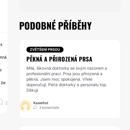
PODOBNÉ PŘÍBĚHY
 s
ZVĚTŠENÍ PRSOU
emná
PĚKNÁ A PŘIROZENÁ PRSA
o
Milá, šikovná doktorka se svým názorem a
i
profesionální prací. Prsa jsou přirozená a
pěkná. Jsem moc spokojená. Vřele
 že
doporučuji. Péče doktorky a personálu top.
Děkuji
2
Kasieihol
3 komentáře