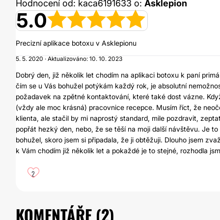
Hodnocení od: kaca6191633 o:
Asklepion
5.0
Precizní aplikace botoxu v Asklepionu
5. 5. 2020 · Aktualizováno: 10. 10. 2023
Dobrý den, již několik let chodím na aplikaci botoxu k paní prim
čím se u Vás bohužel potýkám každý rok, je absolutní nemožnost
požadavek na zpětné kontaktování, které také dost vázne. Když 
(vždy ale moc krásná) pracovnice recepce. Musím říct, že neo
klienta, ale stačil by mi naprostý standard, mile pozdravit, ze
popřát hezký den, nebo, že se těší na moji další návštěvu. Je to
bohužel, skoro jsem si připadala, že ji obtěžuji. Dlouho jsem zva
k Vám chodím již několik let a pokaždé je to stejné, rozhodla jsm
2
KOMENTÁŘE (
2
)