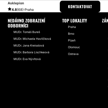
Asklepion
ESTHETICON
PŘÍBĚHY
PŘÍBĚHY TÝKAJÍCÍ SE ZÁKROKU BOTULOT
KONTAKTOVAT
4.8
(68)
·
Praha
NEDÁVNO ZOBRAZENÍ
TOP LOKALITY
ZÁ
ODBORNÍCI
Praha
MUDr. Tomáš Bureš
Brno
MUDr. Michaela Havlíčková
Plzeň
MUDr. Jana Kreisslová
Olomouc
MUDr. Barbora Lischkeová
Ostrava
MUDr. Eva Nývltová