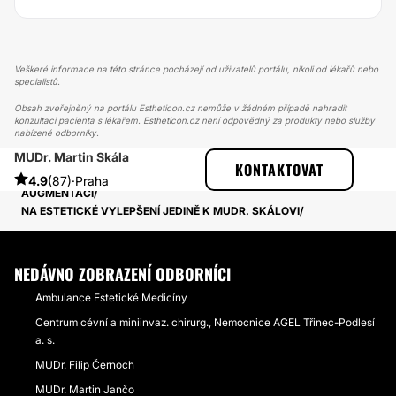
Veškeré informace na této stránce pocházejí od uživatelů portálu, nikoli od lékařů nebo
specialistů.
Obsah zveřejněný na portálu Estheticon.cz nemůže v žádném případě nahradit
konzultaci pacienta s lékařem. Estheticon.cz není odpovědný za produkty nebo služby
nabízené odborníky.
MUDr. Martin Skála
ESTHETICON
PŘÍBĚHY
KONTAKTOVAT
PŘÍBĚHY TÝKAJÍCÍ SE ZÁKROKU MODELACE PRSOU S
4.9
(87)
·
Praha
AUGMENTACÍ
NA ESTETICKÉ VYLEPŠENÍ JEDINĚ K MUDR. SKÁLOVI
NEDÁVNO ZOBRAZENÍ ODBORNÍCI
Ambulance Estetické Medicíny
Centrum cévní a miniinvaz. chirurg., Nemocnice AGEL Třinec-Podlesí
a. s.
MUDr. Filip Černoch
MUDr. Martin Jančo