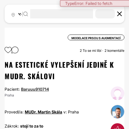
TypeError: Failed to fetch
|
MODELACE PRSOU S AUGMENTACÍ
2
To se mi líbí
2 komentáře
NA ESTETICKÉ VYLEPŠENÍ JEDINĚ K
MUDR. SKÁLOVI
Pacient:
Baruuu910714
Praha
Provedl/a:
MUDr. Martin Skála
v: Praha
Zákrok:
stojí to za to