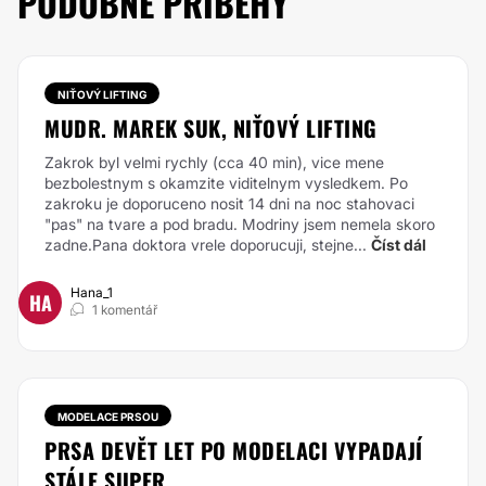
PODOBNÉ PŘÍBĚHY
NIŤOVÝ LIFTING
MUDR. MAREK SUK, NIŤOVÝ LIFTING
Zakrok byl velmi rychly (cca 40 min), vice mene
bezbolestnym s okamzite viditelnym vysledkem. Po
zakroku je doporuceno nosit 14 dni na noc stahovaci
"pas" na tvare a pod bradu. Modriny jsem nemela skoro
zadne.Pana doktora vrele doporucuji, stejne...
Číst dál
Hana_1
HA
1 komentář
MODELACE PRSOU
PRSA DEVĚT LET PO MODELACI VYPADAJÍ
STÁLE SUPER