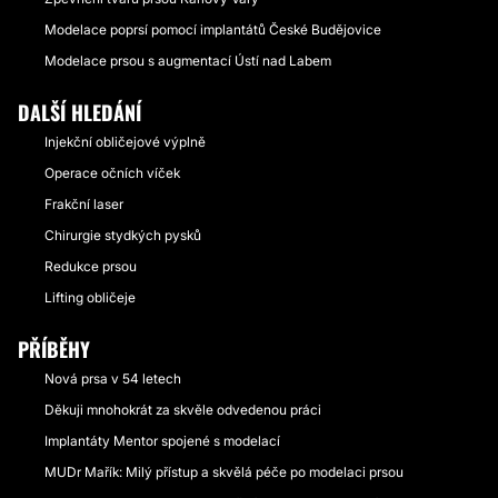
Modelace poprsí pomocí implantátů České Budějovice
Modelace prsou s augmentací Ústí nad Labem
DALŠÍ HLEDÁNÍ
Injekční obličejové výplně
Operace očních víček
Frakční laser
Chirurgie stydkých pysků
Redukce prsou
Lifting obličeje
PŘÍBĚHY
Nová prsa v 54 letech
Děkuji mnohokrát za skvěle odvedenou práci
Implantáty Mentor spojené s modelací
MUDr Mařík: Milý přístup a skvělá péče po modelaci prsou