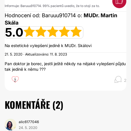
Informuje: Baruuu910714. 99% pacientů uvedlo, že to stojí za to.
Hodnocení od: Baruuu910714 o:
MUDr. Martin
Skála
5.0
Na estetické vylepšení jedině k MUDr. Skálovi
21. 5. 2020 · Aktualizováno: 11. 8. 2023
Pan doktor je borec, jestli ještě někdy na nějaké vylepšení půjdu
tak jedině k němu ???
2
2
KOMENTÁŘE (
2
)
alic6177046
24. 5. 2020