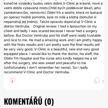
konečné výsledky budou velmi dobré.V-Clinic je krásné, nové a
velmi dobře vybavené místo.Chtěl bych poděkovat lékaři, jeho
zaměstnancům, nemocnici Obilní trh a sestře, která mi laskavě
po operaci hodně pomohla, byla mi milá a klidná (bohužel si
nepamatuji její jméno). Takže opravdu doporučuji V-Clinic a
doktor Ventruba. Original review: I had a liposuction on my
chest and belly. I was scared because I never had a surgery
before. But Doctor Ventruba and his staff were really trustable
and nice to me. He mad a amazing work and I am pretty happy
with the firsts results and I am pretty sure the final results will
be very very good. V-Clinic is a beautiful, new and very good
equipped place. I would like to thank the doctor, his staff, the
Obilní Trh Hospital and the nurse who kindly helped me a lot
after the surgery, she was sweet and peaceful to me
(unfortunately I don't remember her name). So I really
recommend V-Clinic and Doctor Ventruba.
1
0
KOMENTÁŘŮ (
0
)