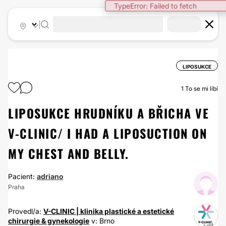
TypeError: Failed to fetch
|
LIPOSUKCE
1
To se mi líbí
LIPOSUKCE HRUDNÍKU A BŘICHA VE
V-CLINIC/ I HAD A LIPOSUCTION ON
MY CHEST AND BELLY.
Pacient:
adriano
Praha
Provedl/a:
V-CLINIC | klinika plastické a estetické
chirurgie & gynekologie
v: Brno