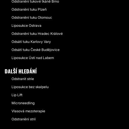
Odstranění tukové tkáně Brno
Odstranění tuku Plzeň
Odstranění tuku Olomouc
Liposukce Ostrava
Odstranění tuku Hradec Králové
Odsátí tuku Karlovy Vary
Odsátí tuku České Budějovice
Liposukce Ústí nad Labem
DALŠÍ HLEDÁNÍ
Odstranit strie
Liposukce bez skalpelu
Lip Lift
Microneedling
Vlasová mezoterapie
Odstranění strií