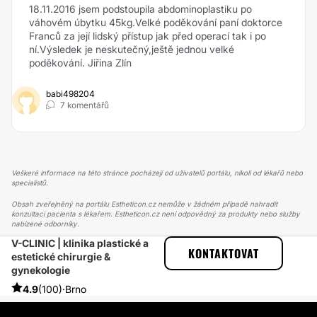
18.11.2016 jsem podstoupila abdominoplastiku po
váhovém úbytku 45kg.Velké poděkování paní doktorce
Franců za její lidský přístup jak před operací tak i po
ní.Výsledek je neskutečný,ještě jednou velké
poděkování. Jiřina Zlín
babi498204
7 komentářů
Veškeré informace na této stránce pocházejí od uživatelů portálu, nikoli od lékařů nebo
specialistů.
Obsah zveřejněný na portálu Estheticon.cz nemůže v žádném případě nahradit
konzultaci pacienta s lékařem. Estheticon.cz není odpovědný za produkty nebo služby
nabízené odborníky.
V-CLINIC | klinika plastické a
ESTHETICON
PŘÍBĚHY
KONTAKTOVAT
estetické chirurgie &
PŘÍBĚHY TÝKAJÍCÍ SE ZÁKROKU LIPOSUKCE
gynekologie
LIPOSUKCE HRUDNÍKU A BŘICHA VE V-CLINIC/ I HAD A
LIPOSUCTION ON MY CHEST AND BELLY.
4.9
(100)
·
Brno