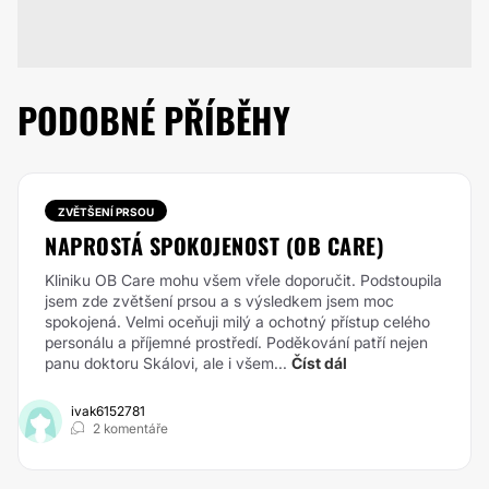
PODOBNÉ PŘÍBĚHY
ZVĚTŠENÍ PRSOU
NAPROSTÁ SPOKOJENOST (OB CARE)
Kliniku OB Care mohu všem vřele doporučit. Podstoupila
jsem zde zvětšení prsou a s výsledkem jsem moc
spokojená. Velmi oceňuji milý a ochotný přístup celého
personálu a příjemné prostředí. Poděkování patří nejen
panu doktoru Skálovi, ale i všem...
Číst dál
ivak6152781
2 komentáře