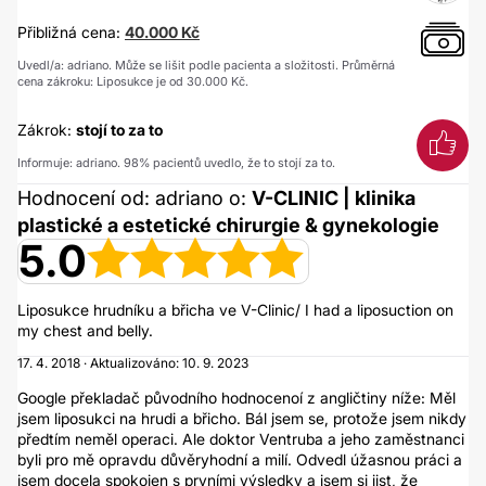
Přibližná cena:
40.000 Kč
Uvedl/a: adriano. Může se lišit podle pacienta a složitosti. Průměrná
cena zákroku: Liposukce je od 30.000 Kč.
Zákrok:
stojí to za to
Informuje: adriano. 98% pacientů uvedlo, že to stojí za to.
Hodnocení od: adriano o:
V-CLINIC | klinika
plastické a estetické chirurgie & gynekologie
5.0
Liposukce hrudníku a břicha ve V-Clinic/ I had a liposuction on
my chest and belly.
17. 4. 2018 · Aktualizováno: 10. 9. 2023
Google překladač původního hodnocenoí z angličtiny níže: Měl
jsem liposukci na hrudi a břicho. Bál jsem se, protože jsem nikdy
předtím neměl operaci. Ale doktor Ventruba a jeho zaměstnanci
byli pro mě opravdu důvěryhodní a milí. Odvedl úžasnou práci a
jsem docela spokojen s prvními výsledky a jsem si jist, že