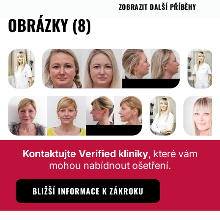
ZOBRAZIT DALŠÍ PŘÍBĚHY
OBRÁZKY (8)
Kontaktujte Verified kliniky
, které vám
mohou nabídnout ošetření.
BLIŽŠÍ INFORMACE K ZÁKROKU