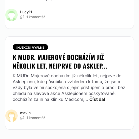
Přijímané způsoby platby:
Lucy11
Jiné
1 komentář
INJEKČNÍ VÝPLNĚ
K MUDR. MAJEROVÉ DOCHÁZÍM JIŽ
NĚKOLIK LET, NEJPRVE DO ASKLEP...
K MUDr. Majerové docházím již několik let, nejprve do
Asklepionu, kde působila a vzhledem k tomu, že jsem
vždy byla velmi spokojena s jejím přístupem a prací, bez
ohledu na slevové akce Asklepionem poskytované,
docházím za ní na kliniku Medicom,...
Číst dál
mavin
1 komentář