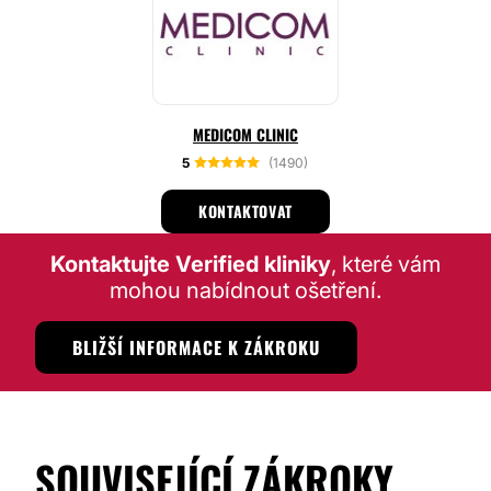
MEDICOM CLINIC
5
(1490)
KONTAKTOVAT
Kontaktujte Verified kliniky
, které vám
mohou nabídnout ošetření.
BLIŽŠÍ INFORMACE K ZÁKROKU
SOUVISEJÍCÍ ZÁKROKY