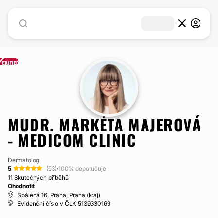
MUDR. MARKÉTA MAJEROVÁ
- MEDICOM CLINIC
Dermatolog
5
(53)
·
100% doporučuje
11 Skutečných příběhů
Ohodnotit
Spálená 16, Praha, Praha (kraj)
Evidenční číslo v ČLK 5139330169