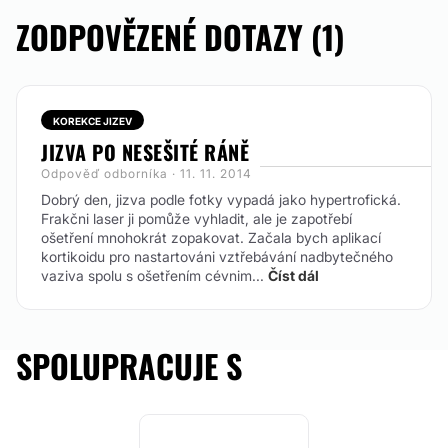
ZODPOVĚZENÉ DOTAZY (1)
KOREKCE JIZEV
JIZVA PO NESEŠITÉ RÁNĚ
Odpověď odborníka · 11. 11. 2014
Dobrý den, jizva podle fotky vypadá jako hypertrofická.
Frakčni laser ji pomůže vyhladit, ale je zapotřebí
ošetření mnohokrát zopakovat. Začala bych aplikací
kortikoidu pro nastartováni vztřebávání nadbytečného
vaziva spolu s ošetřením cévnim...
Číst dál
SPOLUPRACUJE S