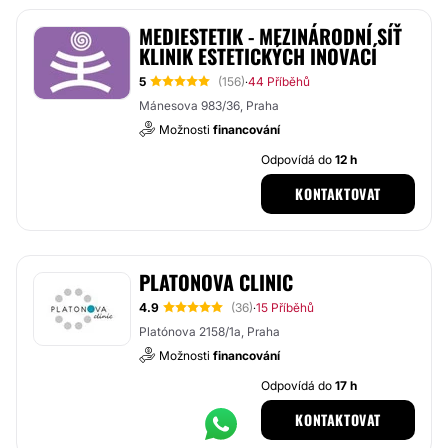
MEDIESTETIK - MEZINÁRODNÍ SÍŤ
KLINIK ESTETICKÝCH INOVACÍ
5
(156)
44 Příběhů
·
Mánesova 983/36, Praha
Možnosti
financování
Odpovídá do
12 h
KONTAKTOVAT
PLATONOVA CLINIC
4.9
(36)
15 Příběhů
·
Platónova 2158/1a, Praha
Možnosti
financování
Odpovídá do
17 h
KONTAKTOVAT