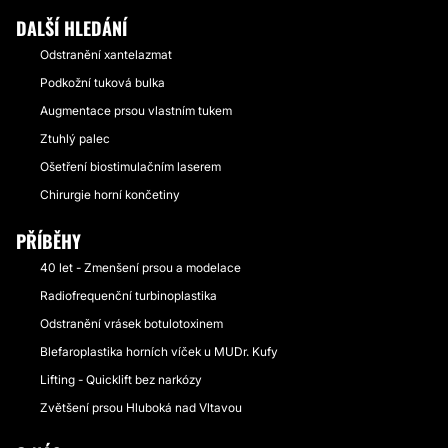
DALŠÍ HLEDÁNÍ
Odstranění xantelazmat
Podkožní tuková bulka
Augmentace prsou vlastním tukem
Ztuhlý palec
Ošetření biostimulačním laserem
Chirurgie horní končetiny
PŘÍBĚHY
40 let - Zmenšení prsou a modelace
Radiofrequenční turbinoplastika
Odstranění vrásek botulotoxinem
Blefaroplastika horních víček u MUDr. Kufy
Lifting - Quicklift bez narkózy
Zvětšení prsou Hluboká nad Vltavou