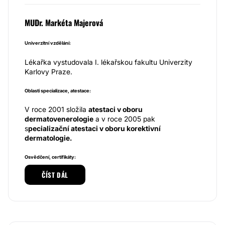
MUDr. Markéta Majerová
Univerzitní vzdělání:
Lékařka vystudovala I. lékařskou fakultu Univerzity
Karlovy Praze.
Oblasti specializace, atestace:
V roce 2001 složila
atestaci v oboru
dermatovenerologie
a v roce 2005 pak
s
pecializační atestaci v oboru korektivní
dermatologie.
Osvědčení, certifikáty:
ČÍST DÁL
MUDr. Markéta Majerová je držitelkou několika
certifikátů, a to
certifikátu pro fotodynamickou
terapii, pro aplikaci výplňových materiálů, kolagenu
a kyseliny hyaluronové, také pro práci s
biostimulačními a vysokofrekvenčními laserovými
přístroji, rovněž pro aplikaci botulotoxinu
nebo
pro