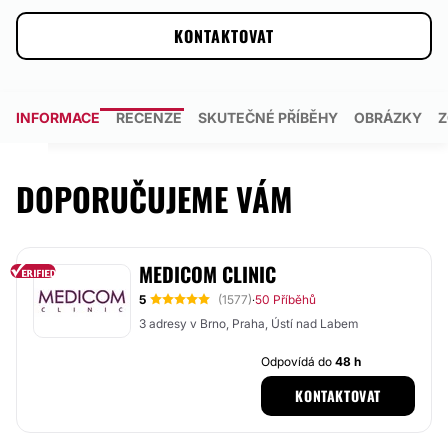
KONTAKTOVAT
INFORMACE
RECENZE
SKUTEČNÉ PŘÍBĚHY
OBRÁZKY
Z
DOPORUČUJEME VÁM
MEDICOM CLINIC
5
(1577)
50 Příběhů
·
3 adresy v Brno, Praha, Ústí nad Labem
Odpovídá do
48 h
KONTAKTOVAT