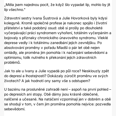
„Měla jsem najednou pocit, že když šlo vypadat líp, mohlo by jít
líp všechno."
Zdravotní sestry Ivana Šustrová a Julie Hovorková byly kdysi
kolegyně. Kromě společné profese je nakonec spojilo i životní
přátelství a také podobný osud: obě si prošly po dlouholeté
vyčerpávající práci syndromem vyhoření, totálním vyčerpáním a
bojovaly s příznaky chronického únavového syndromu. Vleklé
deprese vedly i k totálnímu zanedbání jejich zevnějšku. Po
absolvování proměny v pořadu Mladší o pár let obě nejen
omládly, ale proměna jim pomohla i k načerpání sebevědomí a
optimismu, tolik nutného k překonání jejich zdravotních
problémů.
Jak to ale u Ivany a Julie vypadá po půl roce? Nesklouzly zpět
do depresí a lhostejnosti? Dokázaly zúročit proměnu ve svých
životech? A jak hodnotí ony samy vše s odstupem?
U bazénu na prosluněné zahradě není – aspoň na první pohled –
po depresích ani stopy. Obě dámy jsou krásně oblečené,
nalíčené a učesané. Na natáčení vzpomínají jen v dobrém a obě
se shodují v tom, v čem jim proměna pomohla nejvíce: pozvedla
sebevědomí.