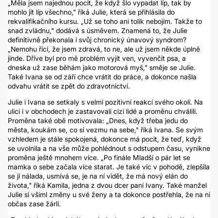
„Měla jsem najednou pocit, že když šlo vypadat líp, tak by
mohlo jít líp všechno," říká Julie, která se přihlásila do
rekvalifikačního kursu. „Už se toho ani tolik nebojím. Takže to
snad zvládnu," dodává s úsměvem. Znamená to, že Julie
definitivně překonala i svůj chronický únavový syndrom?
„Nemohu říci, že jsem zdravá, to ne, ale už jsem někde úplně
jinde. Dříve byl pro mě problém vyjít ven, vyvenčit psa, a
dneska už zase běhám jako motorová myš," směje se Julie.
Také Ivana se od září chce vrátit do práce, a dokonce našla
odvahu vrátit se zpět do zdravotnictví.
Julie i Ivana se setkaly s velmi pozitivní reakcí svého okolí. Na
ulici i v obchodech je zastavovali cizí lidé a proměnu chválili.
Proměna také obě motivovala: „Dnes, když třeba jedu do
města, koukám se, co si vezmu na sebe," říká Ivana. Se svým
vzhledem je stále spokojená, dokonce má pocit, že teď, když
se uvolnila a na vše může pohlédnout s odstupem času, vynikne
proměna ještě mnohem více. „Po finále Mladší o pár let se
mamka o sebe začala více starat. Je také víc v pohodě, zlepšila
se jí nálada, usmívá se, je na ní vidět, že má nový elán do
života," říká Kamila, jedna z dvou dcer paní Ivany. Také manžel
Julie si všiml změny u své ženy a ta dokonce postřehla, že na ni
občas zase žárlí.