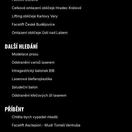
Celkové omlazení obličeje Hradec Králové
Lifting obličeje Karlovy Vary
Facelift České Budějovice
Omlazení obličeje Ústí nad Labem
DALŠÍ HLEDÁNÍ
Modelace prsou
Odstranění varixů laserem
Intragastrický balonek BIB
Laserová blefaroplastika
žaludeční balon
Odstranění křečových žil laserem
PŘÍBĚHY
Chtěla bych vypadat mladší
Facelift Asclepion - Mudr Tomáš Ventruba