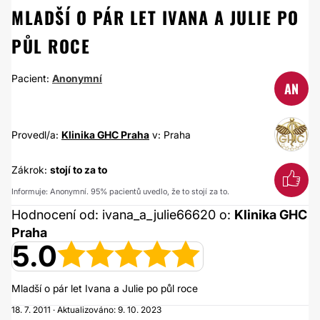
MLADŠÍ O PÁR LET IVANA A JULIE PO
PŮL ROCE
Pacient:
Anonymní
AN
Provedl/a:
Klinika GHC Praha
v: Praha
Zákrok:
stojí to za to
Informuje: Anonymní. 95% pacientů uvedlo, že to stojí za to.
Hodnocení od: ivana_a_julie66620 o:
Klinika GHC
Praha
5.0
Mladší o pár let Ivana a Julie po půl roce
18. 7. 2011 · Aktualizováno: 9. 10. 2023