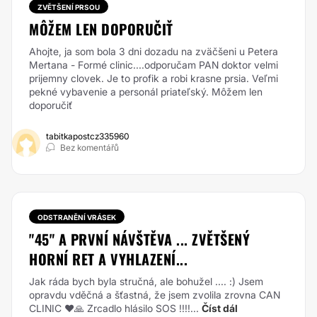
ZVĚTŠENÍ PRSOU
MÔŽEM LEN DOPORUČIŤ
Ahojte, ja som bola 3 dni dozadu na zväčšeni u Petera
Mertana - Formé clinic....odporučam PAN doktor velmi
prijemny clovek. Je to profik a robi krasne prsia. Veľmi
pekné vybavenie a personál priateľský. Môžem len
doporučiť
tabitkapostcz335960
Bez komentářů
ODSTRANĚNÍ VRÁSEK
"45" A PRVNÍ NÁVŠTĚVA ... ZVĚTŠENÝ
HORNÍ RET A VYHLAZENÍ...
Jak ráda bych byla stručná, ale bohužel .... :) Jsem
opravdu vděčná a šťastná, že jsem zvolila zrovna CAN
CLINIC ❤️🙏 Zrcadlo hlásilo SOS !!!!...
Číst dál