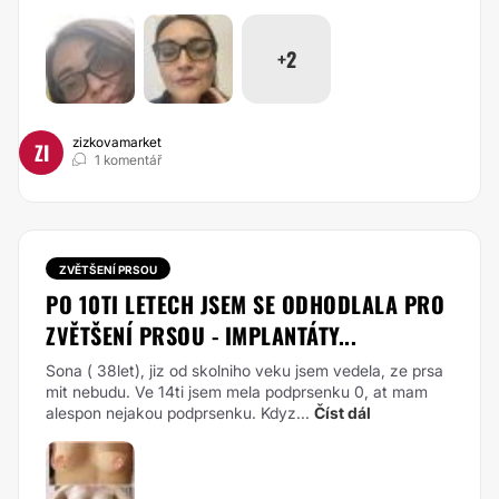
+2
zizkovamarket
ZI
1 komentář
ZVĚTŠENÍ PRSOU
PO 10TI LETECH JSEM SE ODHODLALA PRO
ZVĚTŠENÍ PRSOU - IMPLANTÁTY...
Sona ( 38let), jiz od skolniho veku jsem vedela, ze prsa
mit nebudu. Ve 14ti jsem mela podprsenku 0, at mam
alespon nejakou podprsenku. Kdyz...
Číst dál