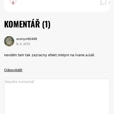
0
1
KOMENTÁŘ (
1
)
anonym92489
9. 4. 2012
nevidim tam tak zazracny efekt.mislym na Ivane aJulii.
Odpovědět