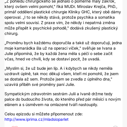
„Z pohledu chirurgického se jednalo o poměrně malý zákrok,
který ovšem velmi pomohl," říká MUDr. Miroslav Krejča, PhD.,
primář oddělení plastické chirurgie Kliniky GHC, který obě dámy
operoval. „I to se někdy stává, protože psychika a somatika
spolu velmi souvisí. Z praxe vím, že někdy i nepatrná změna
může přispět k psychické pohodě," dodává zkušený plastický
chirurg.
„Proměnu bych každému doporučila a také už doporučuji, jedna
moje kamarádka šla už na operaci víček," svěřuje se Ivana a
Julie připomíná, že by každá žena měla s péčí o sebe začít
včas, hned ve chvíli, kdy se dostaví pocit, že uvadá.
„Myslím si, že už bude jen líp. A i kdybych se nikdy neměla
uzdravit úplně, tak moc děkuji všem, kteří mi pomohli, že jsem
se dostala až sem. Protože jsem se zvedla z úplného dna,"
uzavírá příběh své proměny paní Julie.
Sympatickým zdravotním sestrám Julii a Ivaně držme tedy
palce do budoucího života, do kterého před pár měsíci s novým
elánem a s úsměvem na omlazené tváři nastoupily.
Celou epizodu si můžete připomenout zde:
http://www.iprima.cz/mladsioparlet