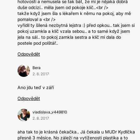
hotovosti a nemusela se tak bát, že mi je nějaká dobrá
duše odcizí.. měla jsem od pokoje klíč..<br />
takže když jsem šla s lékařem k němu na pokoj, aby mě
pomaloval a <br />
vyřídil ty šílená nezbytná lejstra :) před opkou.. tak jsem si
pokoj uzamkla a klíč vzala sebou.. a to samé když jsem
jela na sál.. to pokoj zamkla sestra a klíč mi dala do
postele pod polštář..
Odpovědět
Bera
2. 8. 2017
Ano jdu teď v září
Odpovědět
vladislava_v449810
2. 8. 2017
aha tak to je krásná čekačka.. Já čekala u MUDr Kydlíčka
přesně 3 měsíce. No záleží na vytíženosti plastika a to