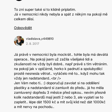
To zní super také si to klidně priplatim.
Já v nemocnici nikdy nebyla a spát z někým na pokoji mě
celkem děsí.
Odpovědět
vladislava_v449810
2. 8. 2017
Já právě v nemocnici byla mockrát.. tohle byla má devátá
operace.. Na pokoji jsem už zažila všelijaké lidi a
zkušenosti ne vždy byli dobré.. např právě s tím větráním.
na pokoji jak v opičárně, horko k padnutí a spolubydlící
prostě nesnesla větrat.. vytáčelo mě to.. když mohu tak
vždy jen nadstandard..<br />
Jen Vám nebo ti.. :) doporučuji zavolat si na oddělení
plastiky a nadstandard si zamluvit do předu.. já ho měla
zamluvený dopředu 3 měsíce před opkou.. nevím přesně
kolik nadstandardů mají jestli 2 nebo 3, ale vyplatí se to
zaplatit.. lépe dát 1500 kč a mít svůj klid než dát 1000kč
a mít nervy na pochodu..