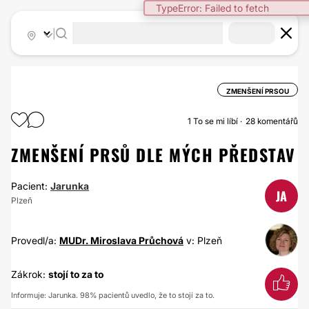
TypeError: Failed to fetch
|
ZMENŠENÍ PRSOU
1
To se mi líbí
28 komentářů
ZMENŠENÍ PRSŮ DLE MÝCH PŘEDSTAV
Pacient:
Jarunka
JA
Plzeň
Provedl/a:
MUDr. Miroslava Průchová
v: Plzeň
Zákrok:
stojí to za to
Informuje: Jarunka. 98% pacientů uvedlo, že to stojí za to.