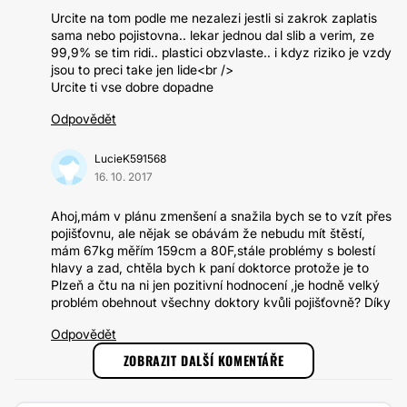
Urcite na tom podle me nezalezi jestli si zakrok zaplatis
sama nebo pojistovna.. lekar jednou dal slib a verim, ze
99,9% se tim ridi.. plastici obzvlaste.. i kdyz riziko je vzdy
jsou to preci take jen lide<br />
Urcite ti vse dobre dopadne
Odpovědět
LucieK591568
16. 10. 2017
Ahoj,mám v plánu zmenšení a snažila bych se to vzít přes
pojišťovnu, ale nějak se obávám že nebudu mít štěstí,
mám 67kg měřím 159cm a 80F,stále problémy s bolestí
hlavy a zad, chtěla bych k paní doktorce protože je to
Plzeň a čtu na ni jen pozitivní hodnocení ,je hodně velký
problém obehnout všechny doktory kvůli pojišťovně? Díky
Odpovědět
ZOBRAZIT DALŠÍ KOMENTÁŘE