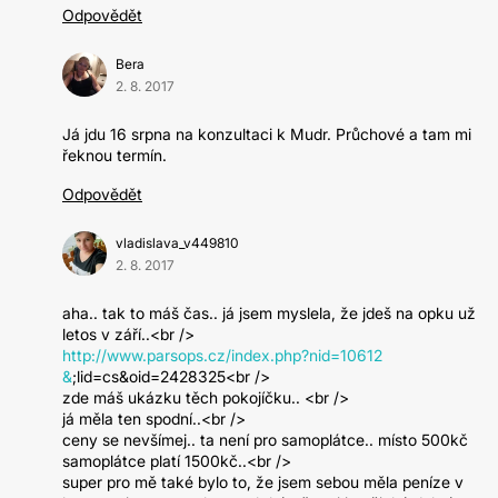
Odpovědět
Bera
2. 8. 2017
Já jdu 16 srpna na konzultaci k Mudr. Průchové a tam mi
řeknou termín.
Odpovědět
vladislava_v449810
2. 8. 2017
aha.. tak to máš čas.. já jsem myslela, že jdeš na opku už
letos v září..<br />
http://www.parsops.cz/index.php?nid=10612
&
;lid=cs&oid=2428325<br />
zde máš ukázku těch pokojíčku.. <br />
já měla ten spodní..<br />
ceny se nevšímej.. ta není pro samoplátce.. místo 500kč
samoplátce platí 1500kč..<br />
super pro mě také bylo to, že jsem sebou měla peníze v