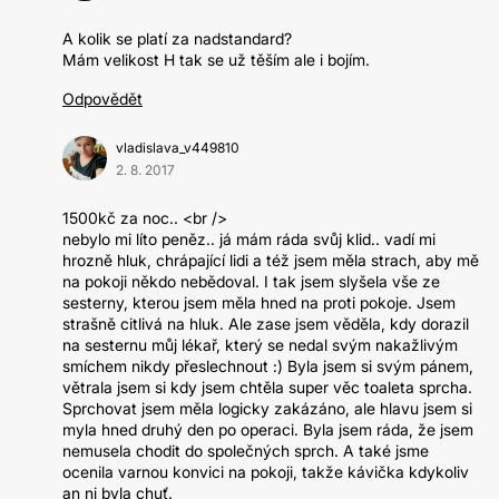
A kolik se platí za nadstandard?
Mám velikost H tak se už těším ale i bojím.
Odpovědět
vladislava_v449810
2. 8. 2017
1500kč za noc.. <br />
nebylo mi líto peněz.. já mám ráda svůj klid.. vadí mi
hrozně hluk, chrápající lidi a též jsem měla strach, aby mě
na pokoji někdo nebědoval. I tak jsem slyšela vše ze
sesterny, kterou jsem měla hned na proti pokoje. Jsem
strašně citlivá na hluk. Ale zase jsem věděla, kdy dorazil
na sesternu můj lékař, který se nedal svým nakažlivým
smíchem nikdy přeslechnout :) Byla jsem si svým pánem,
větrala jsem si kdy jsem chtěla super věc toaleta sprcha.
Sprchovat jsem měla logicky zakázáno, ale hlavu jsem si
myla hned druhý den po operaci. Byla jsem ráda, že jsem
nemusela chodit do společných sprch. A také jsme
ocenila varnou konvici na pokoji, takže kávička kdykoliv
an ni byla chuť.