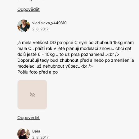
Odpovědět
vladislava_v449810
2. 8. 2017
já měla velikost DD po opce C nyní po zhubnutí 15kg mám
malé C.. příští rok v létě plánuji modelaci znovu.. chci dát
dolů ještě 6 - 10kg .. to už prsa poznamená..<br />
Doporučuji tedy buď zhubnout před a nebo po zmenšení a
modelaci už nehubnout vůbec..<br />
Pošlu foto před a po
Odpovědět
Bera
2. 8. 2017