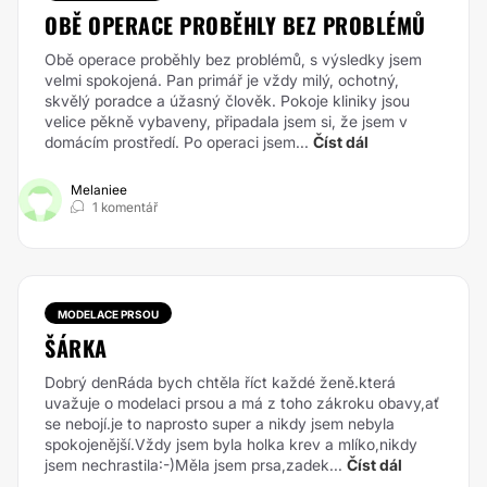
OBĚ OPERACE PROBĚHLY BEZ PROBLÉMŮ
Obě operace proběhly bez problémů, s výsledky jsem
velmi spokojená. Pan primář je vždy milý, ochotný,
skvělý poradce a úžasný člověk. Pokoje kliniky jsou
velice pěkně vybaveny, připadala jsem si, že jsem v
domácím prostředí. Po operaci jsem...
Číst dál
Melaniee
1 komentář
MODELACE PRSOU
ŠÁRKA
Dobrý denRáda bych chtěla říct každé ženě.která
uvažuje o modelaci prsou a má z toho zákroku obavy,ať
se nebojí.je to naprosto super a nikdy jsem nebyla
spokojenější.Vždy jsem byla holka krev a mlíko,nikdy
jsem nechrastila:-)Měla jsem prsa,zadek...
Číst dál