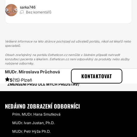
sarka746
Bez komentářů
Veškeré informace na této stránce pocházejí od uživatelů portálu, nikoli od lékařů nebo
specialistů.
Obsah zveřejněný na portálu Estheticon.cz nemůže v žádném případě nahradit
konzultaci pacienta s lékařem. Estheticon.cz není odpovědný za produkty nebo služby
nabízené odborníky.
MUDr. Miroslava Průchová
ESTHETICON
PŘÍBĚHY
KONTAKTOVAT
PŘÍBĚHY TÝKAJÍCÍ SE ZÁKROKU ZMENŠENÍ PRSOU
5
(15)
·
Plzeň
ZMENŠENÍ PRSŮ DLE MÝCH PŘEDSTAV
NEDÁVNO ZOBRAZENÍ ODBORNÍCI
Prim. MUDr. Hana Smutková
MUDr. Ivan Justan, Ph.D.
MUDr. Petr Hýža Ph.D.