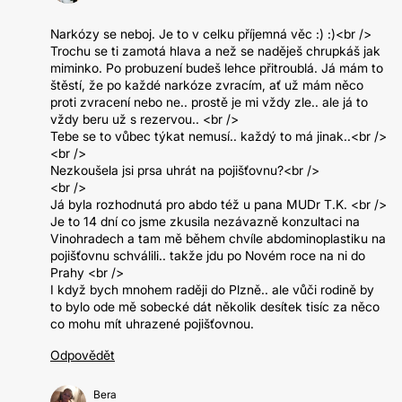
Narkózy se neboj. Je to v celku příjemná věc :) :)<br />
Trochu se ti zamotá hlava a než se naděješ chrupkáš jak
miminko. Po probuzení budeš lehce přitroublá. Já mám to
štěstí, že po každé narkóze zvracím, ať už mám něco
proti zvracení nebo ne.. prostě je mi vždy zle.. ale já to
vždy beru už s rezervou.. <br />
Tebe se to vůbec týkat nemusí.. každý to má jinak..<br />
<br />
Nezkoušela jsi prsa uhrát na pojišťovnu?<br />
<br />
Já byla rozhodnutá pro abdo též u pana MUDr T.K. <br />
Je to 14 dní co jsme zkusila nezávazně konzultaci na
Vinohradech a tam mě během chvíle abdominoplastiku na
pojišťovnu schválili.. takže jdu po Novém roce na ni do
Prahy <br />
I když bych mnohem raději do Plzně.. ale vůči rodině by
to bylo ode mě sobecké dát několik desítek tisíc za něco
co mohu mít uhrazené pojišťovnou.
Odpovědět
Bera