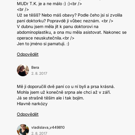
MUDr T.K. je a ne málo :) :)<br />
<br />
Už se těšíš? Nebo máš obavy? Podle čeho jsi si zvolila
paní doktorku? Popravdě ji vůbec neznám. <br />
V dubnu jsem měla jít k panu doktorovi na
abdominoplastiku, a ona mu měla asistovat. Nakonec se
operace neuskutečnila.<br />
Jen to jméno si pamatuji. :)
Odpovědět
Bera
2. 8. 2017
Mě ji doporučili dvě paní co u ní byli a prsa krásná.
Mohla jsem už konečně srpna ale chci až v září.
Já se strašně těším ale i tak bojím.
Hlavně narkózy
Odpovědět
vladislava_v449810
2. 8. 2017