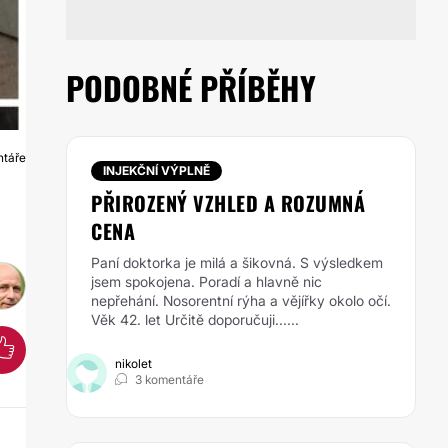
PODOBNÉ PŘÍBĚHY
ntáře
K
INJEKČNÍ VÝPLNĚ
PŘIROZENÝ VZHLED A ROZUMNÁ
CENA
Paní doktorka je milá a šikovná. S výsledkem
jsem spokojena. Poradí a hlavně nic
nepřehání. Nosorentní rýha a vějířky okolo očí.
Věk 42. let Určitě doporučuji......
nikolet
3 komentáře