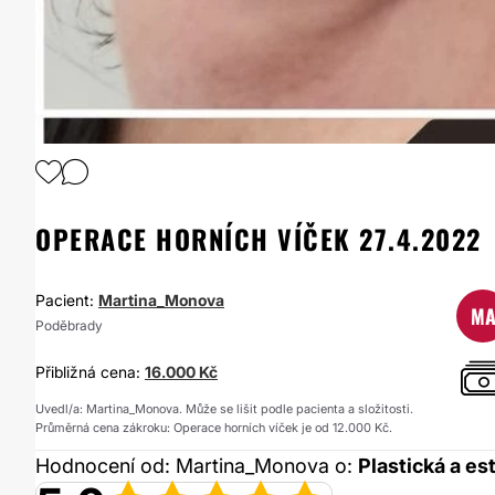
1
/
7
OPERACE HORNÍCH VÍČEK 27.4.2022
Pacient:
Martina_Monova
M
Poděbrady
Přibližná cena:
16.000 Kč
Uvedl/a: Martina_Monova. Může se lišit podle pacienta a složitosti.
Průměrná cena zákroku: Operace horních víček je od 12.000 Kč.
Hodnocení od: Martina_Monova o:
Plastická a es