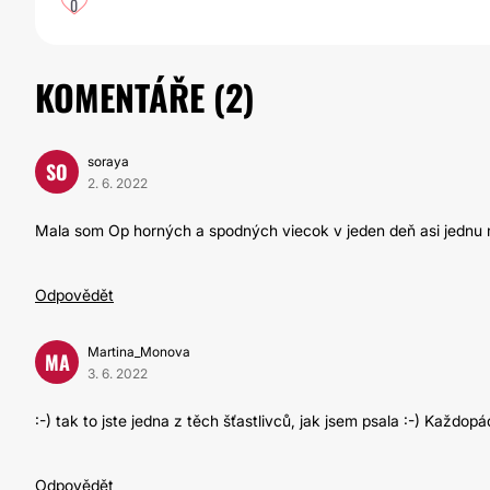
0
KOMENTÁŘE (
2
)
soraya
SO
2. 6. 2022
Mala som Op horných a spodných viecok v jeden deň asi jednu m
Odpovědět
Martina_Monova
MA
3. 6. 2022
:-) tak to jste jedna z těch šťastlivců, jak jsem psala :-) Každop
Odpovědět