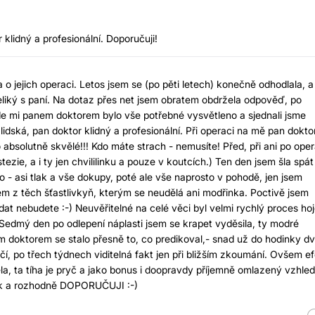
 klidný a profesionální. Doporučuji!
 o jejich operaci. Letos jsem se (po pěti letech) konečně odhodlala, a
Veliký s paní. Na dotaz přes net jsem obratem obdržela odpověď, po
kde mi panem doktorem bylo vše potřebné vysvětleno a sjednali jsme
lidská, pan doktor klidný a profesionální. Při operaci na mě pan dokto
 absolutně skvělé!!! Kdo máte strach - nemusíte! Před, při ani po oper
ezie, a i ty jen chvililinku a pouze v koutcích.) Ten den jsem šla spát
 - asi tlak a vše dokupy, poté ale vše naprosto v pohodě, jen jsem
em z těch šťastlivkyň, kterým se neudělá ani modřinka. Poctivě jsem
at nebudete :-) Neuvěřitelné na celé věci byl velmi rychlý proces hoj
Sedmý den po odlepení náplasti jsem se krapet vyděsila, ty modré
em doktorem se stalo přesně to, co predikoval,- snad už do hodinky d
í, po třech týdnech viditelná fakt jen při bližším zkoumání. Ovšem ef
ěla, ta tíha je pryč a jako bonus i doopravdy příjemně omlazený vzhled
ík a rozhodně DOPORUČUJI :-)