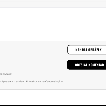
NAHRÁT OBRÁZEK
pecialistů.
ci pacienta s lékařem. Estheticon.cz není odpovědný za
 HORNÍCH VÍČEK
OPERACE HORNÍCH VÍČEK 27.4.2022