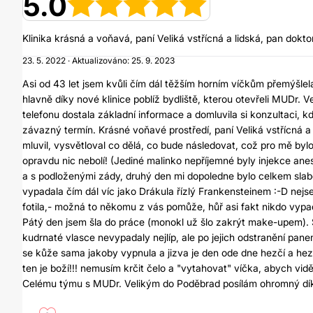
5.0
Klinika krásná a voňavá, paní Veliká vstřícná a lidská, pan doktor
23. 5. 2022 · Aktualizováno: 25. 9. 2023
Asi od 43 let jsem kvůli čím dál těžším horním víčkům přemýšlela
hlavně díky nové klinice poblíž bydliště, kterou otevřeli MUDr. 
telefonu dostala základní informace a domluvila si konzultaci, 
závazný termín. Krásné voňavé prostředí, paní Veliká vstřícná a 
mluvil, vysvětloval co dělá, co bude následovat, což pro mě bylo
opravdu nic nebolí! (Jediné malinko nepříjemné byly injekce anest
a s podloženými zády, druhý den mi dopoledne bylo celkem slabo
vypadala čím dál víc jako Drákula řízlý Frankensteinem :-D nejs
fotila,- možná to někomu z vás pomůže, hůř asi fakt nikdo vypad
Pátý den jsem šla do práce (monokl už šlo zakrýt make-upem). 
kudrnaté vlasce nevypadaly nejlíp, ale po jejich odstranění pan
se kůže sama jakoby vypnula a jizva je den ode dne hezčí a hezč
ten je boží!!! nemusím krčit čelo a "vytahovat" víčka, abych vid
Celému týmu s MUDr. Velikým do Poděbrad posílám ohromný d