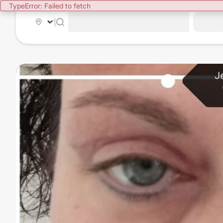
TypeError: Failed to fetch
|