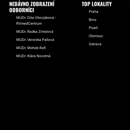
NEDÁVNO ZOBRAZENÍ
TOP LOKALITY
ODBORNÍCI
Praha
MUDr. Dita Vitovjáková -
Brno
RVmedCentrum
Plzeň
MUDr. Radka Zimolová
Olomouc
MUDr. Veronika Pallová
Ostrava
MUDr. Moheb Rafi
MUDr. Klára Novotná