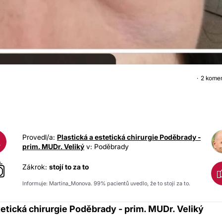
2 kome
OPERACE HORNÍCH VÍČE
Provedl/a:
Plastická a estetická chirurgie Poděbrady -
A
prim. MUDr. Veliký
v: Poděbrady
Zákrok:
stojí to za to
Informuje: Martina_Monova. 99% pacientů uvedlo, že to stojí za to.
tetická chirurgie Poděbrady - prim. MUDr. Veliký