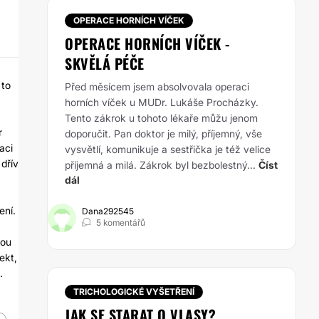
OPERACE HORNÍCH VÍČEK
OPERACE HORNÍCH VÍČEK -
SKVĚLÁ PÉČE
 to
Před měsícem jsem absolvovala operaci
horních víček u MUDr. Lukáše Procházky.
Tento zákrok u tohoto lékaře můžu jenom
r
doporučit. Pan doktor je milý, příjemný, vše
aci
vysvětlí, komunikuje a sestřička je též velice
 dřív
příjemná a milá. Zákrok byl bezbolestný...
Číst
dál
ení.
Dana292545
5 komentářů
vou
ekt,
.
TRICHOLOGICKÉ VYŠETŘENÍ
JAK SE STARAT O VLASY?