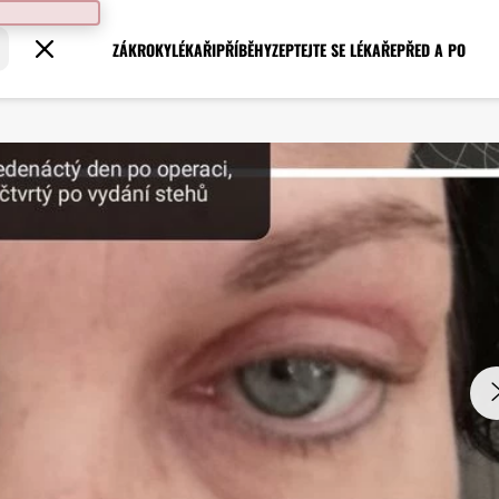
ZÁKROKY
LÉKAŘI
PŘÍBĚHY
ZEPTEJTE SE LÉKAŘE
PŘED A PO