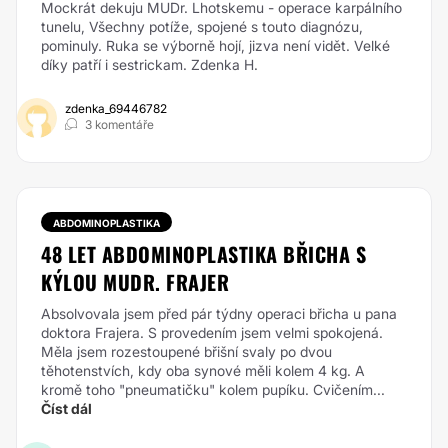
Mockrát dekuju MUDr. Lhotskemu - operace karpálního
tunelu, Všechny potíže, spojené s touto diagnózu,
pominuly. Ruka se výborně hojí, jizva není vidět. Velké
díky patří i sestrickam. Zdenka H.
zdenka_69446782
3 komentáře
ABDOMINOPLASTIKA
48 LET ABDOMINOPLASTIKA BŘICHA S
KÝLOU MUDR. FRAJER
Absolvovala jsem před pár týdny operaci břicha u pana
doktora Frajera. S provedením jsem velmi spokojená.
Měla jsem rozestoupené břišní svaly po dvou
těhotenstvích, kdy oba synové měli kolem 4 kg. A
kromě toho "pneumatičku" kolem pupíku. Cvičením...
Číst dál