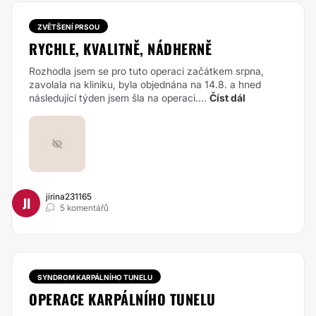
ZVĚTŠENÍ PRSOU
RYCHLE, KVALITNĚ, NÁDHERNĚ
Rozhodla jsem se pro tuto operaci začátkem srpna,
zavolala na kliniku, byla objednána na 14.8. a hned
následující týden jsem šla na operaci....
Číst dál
jirina231165
JI
5 komentářů
SYNDROM KARPÁLNÍHO TUNELU
OPERACE KARPÁLNÍHO TUNELU