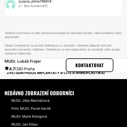
zuzana_shine769414
Bez komentářů
Veškeré informace na této stránce pocházejí od uživatelů portálu, nikoli od lékařů nebo
specialistů.
Obsah zveřejněný na portálu Estheticon.cz nemůže v žádném případě nahradit
konzultaci pacienta s lékařem. Estheticon.cz není odpovědný za produkty nebo služby
nabízené odborníky.
MUDr. Lukáš Frajer
ESTHETICON
PŘÍBĚHY
KONTAKTOVAT
PŘÍBĚHY TÝKAJÍCÍ SE ZÁKROKU ZVĚTŠENÍ PRSOU
4.7
(38)
·
Praha
ZVĚTŠENÍ PRSOU IMPLANTÁTY B-LITE A RHINOPLASTIKA
NEDÁVNO ZOBRAZENÍ ODBORNÍCI
MUDr. Jitka Macháčová
Prim. MUDr. Pavel Havlík
MUDr. Marie Königová
MUDr. Jan Kilian