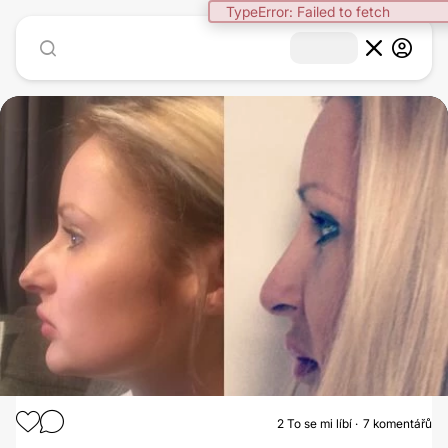
TypeError: Failed to fetch
1
/
2
2
To se mi líbí
7 komentářů
ZVĚTŠENÍ PRSOU