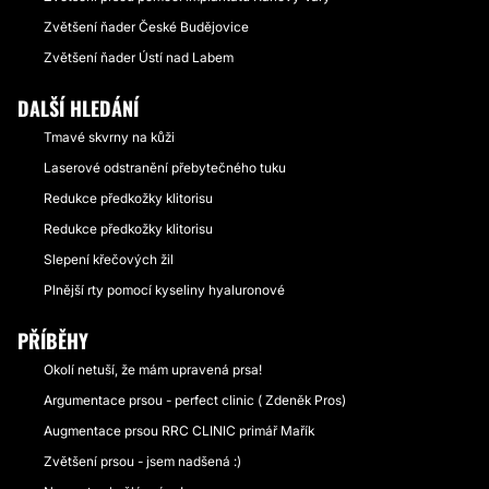
Zvětšení ňader České Budějovice
Zvětšení ňader Ústí nad Labem
DALŠÍ HLEDÁNÍ
Tmavé skvrny na kůži
Laserové odstranění přebytečného tuku
Redukce předkožky klitorisu
Redukce předkožky klitorisu
Slepení křečových žil
Plnější rty pomocí kyseliny hyaluronové
PŘÍBĚHY
Okolí netuší, že mám upravená prsa!
Argumentace prsou - perfect clinic ( Zdeněk Pros)
Augmentace prsou RRC CLINIC primář Mařík
Zvětšení prsou - jsem nadšená :)