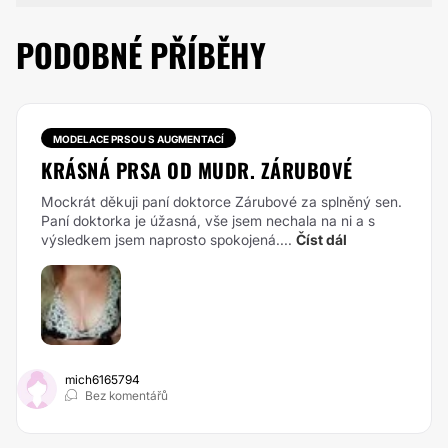
PODOBNÉ PŘÍBĚHY
MODELACE PRSOU S AUGMENTACÍ
KRÁSNÁ PRSA OD MUDR. ZÁRUBOVÉ
Mockrát děkuji paní doktorce Zárubové za splněný sen.
Paní doktorka je úžasná, vše jsem nechala na ni a s
výsledkem jsem naprosto spokojená....
Číst dál
mich6165794
Bez komentářů