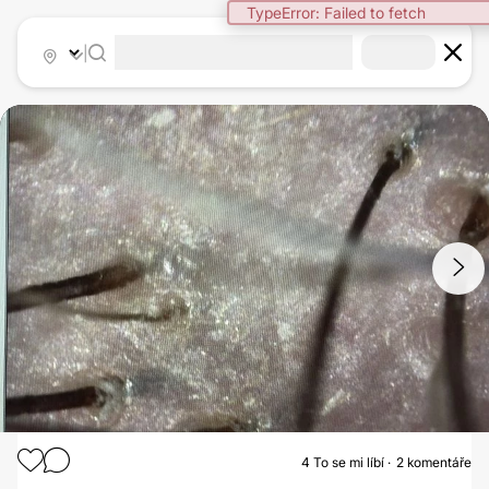
TypeError: Failed to fetch
|
1
/
3
4
To se mi líbí
2 komentáře
TRICHOLOGICKÉ VYŠETŘENÍ