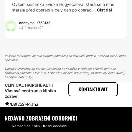
Ovšem sestřička Evička Hugyeczová, která se o mne
starala před operací a cely den po operaci...
Číst dál
anonymous753132
1 komentář
Veškeré informace na této stránce pocházejí od uživatelů portálu, nikoli od lékařů nebo
specialistů.
Obsah zveřejněný na portálu Estheticon.cz nemůže v žádném případě nahradit
konzultaci pacienta s lékařem. Estheticon.cz není odpovědný za produkty nebo služby
nabízené odborníky.
CLINICAL HAIR&HEALTH
ESTHETICON
PŘÍBĚHY
KONTAKTOVAT
Vlasové centrum a klinika
PŘÍBĚHY TÝKAJÍCÍ SE ZÁKROKU TRICHOLOGICKÉ VYŠETŘENÍ
zdraví
KONTROLA POKOŽKY POD KAMEROU
4.8
(252)
·
Praha
NEDÁVNO ZOBRAZENÍ ODBORNÍCI
Nemocnice Kolín - Kožní oddělení