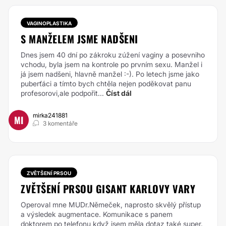
VAGINOPLASTIKA
S MANŽELEM JSME NADŠENI
Dnes jsem 40 dní po zákroku zúžení vaginy a posevniho
vchodu, byla jsem na kontrole po prvním sexu. Manžel i
já jsem nadšeni, hlavně manžel :-). Po letech jsme jako
puberťáci a tímto bych chtěla nejen poděkovat panu
profesorovi,ale podpořit...
Číst dál
mirka241881
MI
3 komentáře
ZVĚTŠENÍ PRSOU
ZVĚTŠENÍ PRSOU GISANT KARLOVY VARY
Operoval mne MUDr.Němeček, naprosto skvělý přístup
a výsledek augmentace. Komunikace s panem
doktorem po telefonu když jsem měla dotaz také super.