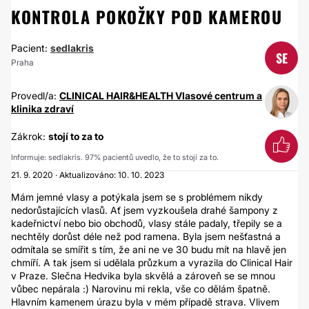
KONTROLA POKOŽKY POD KAMEROU
Pacient:
sedlakris
SE
Praha
Provedl/a:
CLINICAL HAIR&HEALTH Vlasové centrum a
klinika zdraví
Zákrok:
stojí to za to
Informuje: sedlakris. 97% pacientů uvedlo, že to stojí za to.
21. 9. 2020 · Aktualizováno: 10. 10. 2023
Mám jemné vlasy a potýkala jsem se s problémem nikdy
nedorůstajících vlasů. Ať jsem vyzkoušela drahé šampony z
kadeřnictví nebo bio obchodů, vlasy stále padaly, třepily se a
nechtěly dorůst déle než pod ramena. Byla jsem nešťastná a
odmítala se smířit s tím, že ani ne ve 30 budu mít na hlavě jen
chmíří. A tak jsem si udělala průzkum a vyrazila do Clinical Hair
v Praze. Slečna Hedvika byla skvělá a zároveň se se mnou
vůbec nepárala :) Narovinu mi rekla, vše co dělám špatně.
Hlavním kamenem úrazu byla v mém případě strava. Vlivem