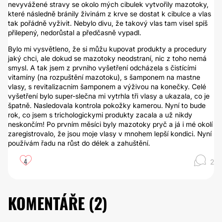
nevyvážené stravy se okolo mých cibulek vytvořily mazotoky,
které následně bránily živinám z krve se dostat k cibulce a vlas
tak pořádně vyživit. Nebylo divu, že takový vlas tam visel spíš
přilepený, nedorůstal a předčasně vypadl.
Bylo mi vysvětleno, že si můžu kupovat produkty a procedury
jaký chci, ale dokud se mazotoky neodstraní, nic z toho nemá
smysl. A tak jsem z prvniho vyšetření odcházela s čistícími
vitamíny (na rozpuštění mazotoku), s šamponem na mastne
vlasy, s revitalizacnim šamponem a výživou na konečky. Celé
vyšetření bylo super-slečna mi vytrhla tři vlasy a ukazala, co je
špatně. Nasledovala kontrola pokožky kamerou. Nyní to bude
rok, co jsem s trichologickymi produkty zacala a už nikdy
neskončím! Po prvním měsíci byly mazotoky pryč a já i mé okolí
zaregistrovalo, že jsou moje vlasy v mnohem lepší kondici. Nyní
používám řadu na růst do délek a zahuštění.
4
2
KOMENTÁŘE (
2
)