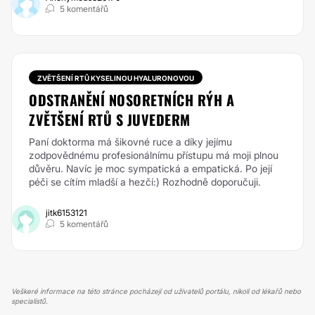
5 komentářů
ZVĚTŠENÍ RTŮ KYSELINOU HYALURONOVOU
ODSTRANĚNÍ NOSORETNÍCH RÝH A
ZVĚTŠENÍ RTŮ S JUVEDERM
Paní doktorma má šikovné ruce a díky jejímu
zodpovědnému profesionálnímu přístupu má moji plnou
důvěru. Navíc je moc sympatická a empatická. Po její
péči se cítím mladší a hezčí:) Rozhodně doporučuji.
jitk6153121
5 komentářů
Veškeré informace na této stránce pocházejí od uživatelů portálu, nikoli od lékařů nebo
specialistů.