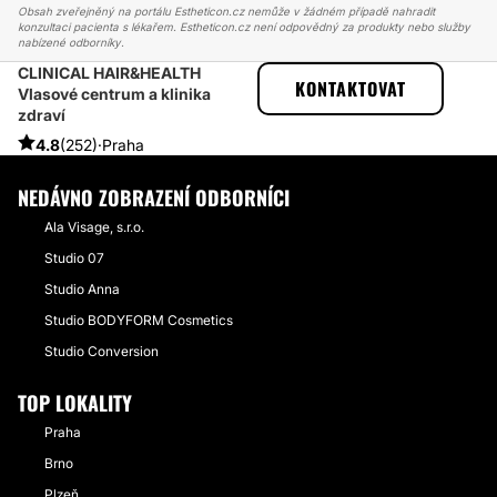
Obsah zveřejněný na portálu Estheticon.cz nemůže v žádném případě nahradit
konzultaci pacienta s lékařem. Estheticon.cz není odpovědný za produkty nebo služby
nabízené odborníky.
CLINICAL HAIR&HEALTH
ESTHETICON
PŘÍBĚHY
KONTAKTOVAT
Vlasové centrum a klinika
PŘÍBĚHY TÝKAJÍCÍ SE ZÁKROKU TRICHOLOGICKÉ VYŠETŘENÍ
zdraví
TRICHOLOGICKÉ VYŠETŘENÍ - LÉČEBNÁ KÚRA CLINICAL HAIR
4.8
(252)
·
Praha
NEDÁVNO ZOBRAZENÍ ODBORNÍCI
Ala Visage, s.r.o.
Studio 07
Studio Anna
Studio BODYFORM Cosmetics
Studio Conversion
TOP LOKALITY
Praha
Brno
Plzeň