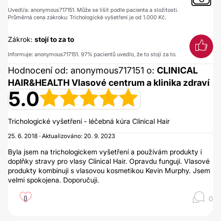
Uvedl/a: anonymous717151. Může se lišit podle pacienta a složitosti.
Průměrná cena zákroku: Trichologické vyšetření je od 1.000 Kč.
Zákrok:
stojí to za to
Informuje: anonymous717151. 97% pacientů uvedlo, že to stojí za to.
Hodnocení od: anonymous717151 o:
CLINICAL
HAIR&HEALTH Vlasové centrum a klinika zdraví
5.0
Trichologické vyšetření - léčebná kúra Clinical Hair
25. 6. 2018 · Aktualizováno: 20. 9. 2023
Byla jsem na trichologickem vyšetření a používám produkty i
doplňky stravy pro vlasy Clinical Hair. Opravdu fungují. Vlasové
produkty kombinuji s vlasovou kosmetikou Kevin Murphy. Jsem
velmi spokojena. Doporučuji.
0
0