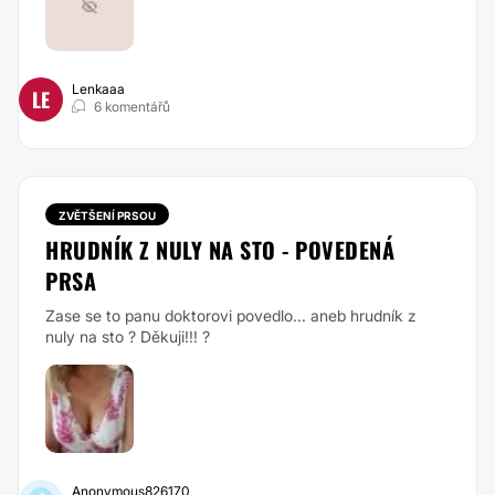
Lenkaaa
LE
6 komentářů
ZVĚTŠENÍ PRSOU
HRUDNÍK Z NULY NA STO - POVEDENÁ
PRSA
Zase se to panu doktorovi povedlo... aneb hrudník z
nuly na sto ? Děkuji!!! ?
Anonymous826170