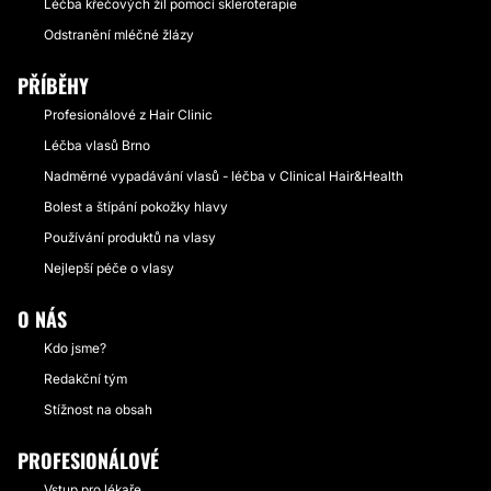
Léčba křečových žil pomocí skleroterapie
Odstranění mléčné žlázy
PŘÍBĚHY
Profesionálové z Hair Clinic
Léčba vlasů Brno
Nadměrné vypadávání vlasů - léčba v Clinical Hair&Health
Bolest a štípání pokožky hlavy
Používání produktů na vlasy
Nejlepší péče o vlasy
O NÁS
Kdo jsme?
Redakční tým
Stížnost na obsah
PROFESIONÁLOVÉ
Vstup pro lékaře