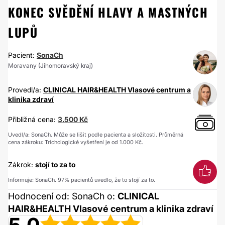
KONEC SVĚDĚNÍ HLAVY A MASTNÝCH
LUPŮ
Pacient:
SonaCh
Moravany (Jihomoravský kraj)
Provedl/a:
CLINICAL HAIR&HEALTH Vlasové centrum a
klinika zdraví
Přibližná cena:
3.500 Kč
Uvedl/a: SonaCh. Může se lišit podle pacienta a složitosti. Průměrná
cena zákroku: Trichologické vyšetření je od 1.000 Kč.
Zákrok:
stojí to za to
Informuje: SonaCh. 97% pacientů uvedlo, že to stojí za to.
Hodnocení od: SonaCh o:
CLINICAL
HAIR&HEALTH Vlasové centrum a klinika zdraví