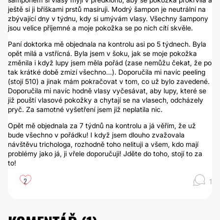
ještě si ji bříškami prstů masíruji. Modrý šampon je neutrální na
zbývající dny v týdnu, kdy si umývám vlasy. Všechny šampony
jsou velice příjemné a moje pokožka se po nich cítí skvěle.
Paní doktorka mě objednala na kontrolu asi po 5 týdnech. Byla
opět milá a vstřícná. Byla jsem v šoku, jak se moje pokožka
změnila i když lupy jsem měla pořád (zase nemůžu čekat, že po
tak krátké době zmizí všechno...). Doporučila mi navíc peeling
(stojí 510) a jinak mám pokračovat v tom, co už bylo zavedené.
Doporučila mi navíc hodně vlasy vyčesávat, aby lupy, které se
již pouští vlasové pokožky a chytají se na vlasech, odcházely
pryč. Za samotné vyšetření jsem již neplatila nic.
Opět mě objednala za 7 týdnů na kontrolu a já věřím, že už
bude všechno v pořádku! I když jsem dlouho zvažovala
návštěvu trichologa, rozhodně toho nelituji a všem, kdo mají
problémy jako já, ji vřele doporučuji! Jděte do toho, stojí to za
to!
2
1