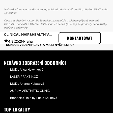
Veškeré informace na této stránce pocházejí od uživatelů portálu, nikoli od lékařů nebo
specialistů.
Obsah zveřejněný na portálu Estheticon.cz nemůže v žádném případě nahradit
konzultaci pacienta s lékařem. Estheticon.cz není odpovědný za produkty nebo služby
nabízené odborníky.
CLINICAL HAIR&HEALTH V...
ESTHETICON
PŘÍBĚHY
KONTAKTOVAT
PŘÍBĚHY TÝKAJÍCÍ SE ZÁKROKU TRICHOLOGICKÉ VYŠETŘENÍ
4.8
(252)
·
Praha
KONEC SVĚDĚNÍ HLAVY A MASTNÝCH LUPŮ
NEDÁVNO ZOBRAZENÍ ODBORNÍCI
MUDr. Alica Hokynková
LASER PRAKTIK.CZ
MUDr. Andrea Kubátová
AURUM AESTHETIC CLINIC
Brandeis Clinic by Lucie Kalinová
TOP LOKALITY