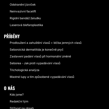
Odstranění jizviček
Neinvazivní facelift
Rigidní bandáž žaludku
Laserová blefaroplastika
PŘÍBĚHY
Prodloužení a zahuštění vlasů + léčba jemných vlasů
Seboroická dermatitida je konečně pryč
Zastavení padání vlasů při hormonální změně
Seborea - Jak proti vypadávání vlasů
Trichologická analýza
Mastné lupy a tím způsobené vypadávání vlasů
O NÁS
Kdo jsme?
Redakční tým
Stížnost na obsah