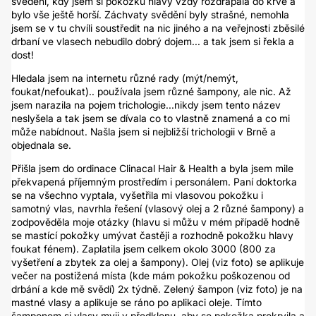
svědění, kdy jsem si pokožku hlavy vždy rozdrápala do krve a
bylo vše ještě horší. Záchvaty svědění byly strašné, nemohla
jsem se v tu chvíli soustředit na nic jiného a na veřejnosti zběsilé
drbaní ve vlasech nebudilo dobrý dojem... a tak jsem si řekla a
dost!
Hledala jsem na internetu různé rady (mýt/nemýt,
foukat/nefoukat).. používala jsem různé šampony, ale nic. Až
jsem narazila na pojem trichologie...nikdy jsem tento název
neslyšela a tak jsem se dívala co to vlastně znamená a co mi
může nabídnout. Našla jsem si nejbližší trichologii v Brně a
objednala se.
Přišla jsem do ordinace Clinacal Hair & Health a byla jsem mile
překvapená příjemným prostředím i personálem. Paní doktorka
se na všechno vyptala, vyšetřila mi vlasovou pokožku i
samotný vlas, navrhla řešení (vlasový olej a 2 různé šampony) a
zodpověděla moje otázky (hlavu si můžu v mém případě hodně
se mastící pokožky umývat častěji a rozhodně pokožku hlavy
foukat fénem). Zaplatila jsem celkem okolo 3000 (800 za
vyšetření a zbytek za olej a šampony). Olej (viz foto) se aplikuje
večer na postižená místa (kde mám pokožku poškozenou od
drbání a kde mě svědí) 2x týdně. Zelený šampon (viz foto) je na
mastné vlasy a aplikuje se ráno po aplikaci oleje. Tímto
šamponem si vlasy myji v předklonu, aby se pokožka prokrvila a