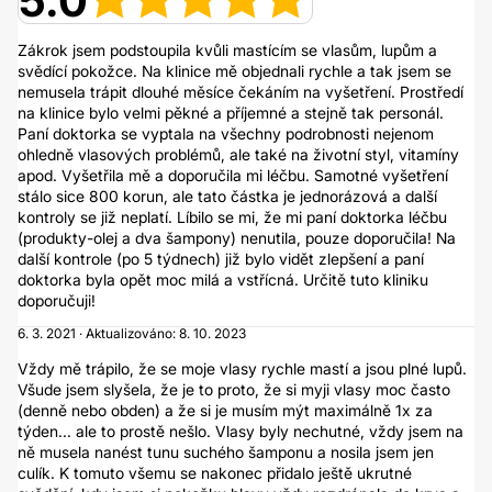
5.0
Zákrok jsem podstoupila kvůli mastícím se vlasům, lupům a
svědící pokožce. Na klinice mě objednali rychle a tak jsem se
nemusela trápit dlouhé měsíce čekáním na vyšetření. Prostředí
na klinice bylo velmi pěkné a příjemné a stejně tak personál.
Paní doktorka se vyptala na všechny podrobnosti nejenom
ohledně vlasových problémů, ale také na životní styl, vitamíny
apod. Vyšetřila mě a doporučila mi léčbu. Samotné vyšetření
stálo sice 800 korun, ale tato částka je jednorázová a další
kontroly se již neplatí. Líbilo se mi, že mi paní doktorka léčbu
(produkty-olej a dva šampony) nenutila, pouze doporučila! Na
další kontrole (po 5 týdnech) již bylo vidět zlepšení a paní
doktorka byla opět moc milá a vstřícná. Určitě tuto kliniku
doporučuji!
6. 3. 2021 · Aktualizováno: 8. 10. 2023
Vždy mě trápilo, že se moje vlasy rychle mastí a jsou plné lupů.
Všude jsem slyšela, že je to proto, že si myji vlasy moc často
(denně nebo obden) a že si je musím mýt maximálně 1x za
týden... ale to prostě nešlo. Vlasy byly nechutné, vždy jsem na
ně musela nanést tunu suchého šamponu a nosila jsem jen
culík. K tomuto všemu se nakonec přidalo ještě ukrutné