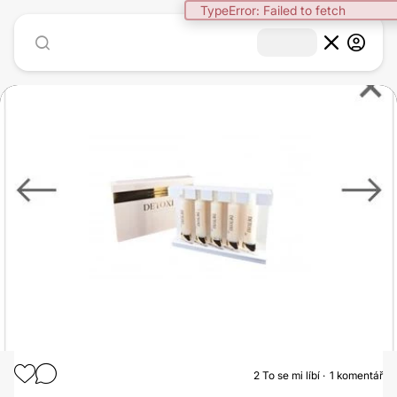
TypeError: Failed to fetch
1
/
4
2
To se mi líbí
1 komentář
TRICHOLOGICKÉ VYŠETŘENÍ