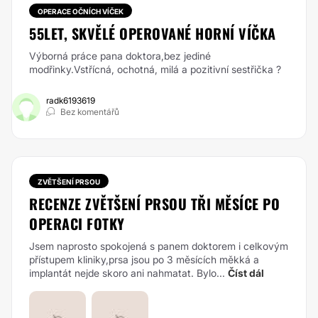
OPERACE OČNÍCH VÍČEK
55LET, SKVĚLÉ OPEROVANÉ HORNÍ VÍČKA
Výborná práce pana doktora,bez jediné
modřinky.Vstřícná, ochotná, milá a pozitivní sestřička ?
radk6193619
Bez komentářů
ZVĚTŠENÍ PRSOU
RECENZE ZVĚTŠENÍ PRSOU TŘI MĚSÍCE PO
OPERACI FOTKY
Jsem naprosto spokojená s panem doktorem i celkovým
přístupem kliniky,prsa jsou po 3 měsících měkká a
implantát nejde skoro ani nahmatat. Bylo...
Číst dál