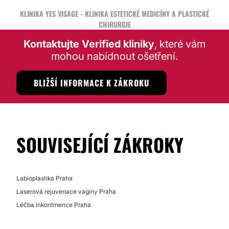
KLINIKA YES VISAGE - KLINIKA ESTETICKÉ MEDICÍNY A PLASTICKÉ
CHIRURGIE
Kontaktujte Verified kliniky
, které vám
mohou nabídnout ošetření.
BLIŽŠÍ INFORMACE K ZÁKROKU
SOUVISEJÍCÍ ZÁKROKY
Labioplastika Praha
Laserová rejuvenace vagíny Praha
Léčba inkontinence Praha