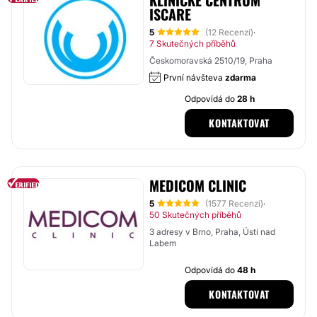
KLINICKÉ CENTRUM
ISCARE
5
(12 Recenzí)
·
7 Skutečných příběhů
Českomoravská 2510/19, Praha
První návšteva
zdarma
Odpovídá do
28 h
KONTAKTOVAT
MEDICOM CLINIC
5
(1577 Recenzí)
·
50 Skutečných příběhů
3 adresy v Brno, Praha, Ústí nad
Labem
Odpovídá do
48 h
KONTAKTOVAT