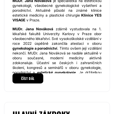
MUDr. Jana Nováková
je specialistka na estetickou
gynekologii, všeobecné gynekologické vyšetření a
porodnictví. Aktuálně působí na známé klinice
estetické medicíny a plastické chirurgie
Klinice YES
VISAGE
v Praze.
MUDr. Jana Nováková
zdárně vystudovala na 1.
lékařské fakultě Univerzity Karlovy v Praze obor
všeobecného lékařství. Své vysokoškolské vzdělání v
roce 2022 úspěšně zakončila atestací v oboru
gynekologie a porodnictví
. Tímto ovšem její vzdělání
nekončí. MUDr. Jana Nováková se nadále aktuálně v
oboru současné, moderní medicíny aktivně
zdokonaluje. Účastní se českých i zahraničních
školení, kongresů a seminářů v oboru gynekologie,
porodnictví a
estetické gynekologie
. Je držitelkou
platné licence udělené českou lékařskou komorou.
ČÍST DÁL
Taktéž intenzivně spolupracuje na rozvíjení oboru
estetické gynekologie v České republice.
Estetická gynekologie
je obor ve kterém je
MUDr.
Jana Nováková
opravdovou specialistkou. Během
své praxe v zahraničí nasbírala
nespočet zkušeností
od známých světových chirurgů. Asistovala a posléze