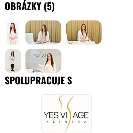
OBRÁZKY (5)
Možnost videokonzultace:
Ne
Financování nebo platební prostředky:
Ne
SPOLUPRACUJE S