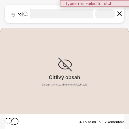
TypeError: Failed to fetch
|
4
To se mi líbí
2 komentáře
ZVĚTŠENÍ PRSOU