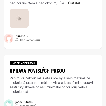
nad horním rtem a nad obočím). Šla...
Číst dál
Zuzana_R
Bez komentářů
MODELACE PRSOU
OPRAVA POVISLÝCH PRSOU
Pan mudr.Zakout má zlaté ruce byla sem maximalnĕ
spokojená prsa sem měla povisla a krásně mi je opravil
sestřičky skvělé bolesti minimální doporučuji veliká
spokojenost
janca906014
6 komentářů