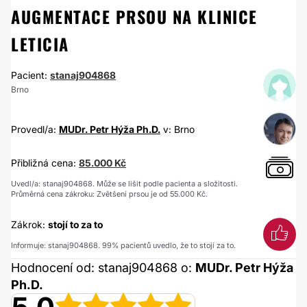
AUGMENTACE PRSOU NA KLINICE
LETICIA
Pacient:
stanaj904868
Brno
Provedl/a:
MUDr. Petr Hýža Ph.D.
v: Brno
Přibližná cena:
85.000 Kč
Uvedl/a: stanaj904868. Může se lišit podle pacienta a složitosti.
Průměrná cena zákroku: Zvětšení prsou je od 55.000 Kč.
Zákrok:
stojí to za to
Informuje: stanaj904868. 99% pacientů uvedlo, že to stojí za to.
Hodnocení od: stanaj904868 o:
MUDr. Petr Hýža
Ph.D.