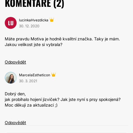
KOMENTÁŘE (
2
)
lucinkaHvezdicka
LU
30. 12. 2020
Máte pravdu Motiva je hodně kvalitní značka. Taky je mám.
Jakou velikost jste si vybrala?
Odpovědět
MarcelaEstheticon
30. 3. 2021
Dobrý den,
jak probíhalo hojení jizviček? Jak jste nyní s prsy spokojená?
Moc děkuji za aktualizaci ;)
Odpovědět