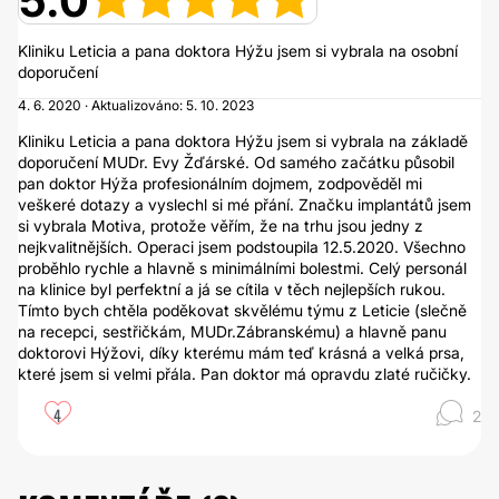
5.0
Kliniku Leticia a pana doktora Hýžu jsem si vybrala na osobní
doporučení
4. 6. 2020 · Aktualizováno: 5. 10. 2023
Kliniku Leticia a pana doktora Hýžu jsem si vybrala na základě
doporučení MUDr. Evy Žďárské. Od samého začátku působil
pan doktor Hýža profesionálním dojmem, zodpověděl mi
veškeré dotazy a vyslechl si mé přání. Značku implantátů jsem
si vybrala Motiva, protože věřím, že na trhu jsou jedny z
nejkvalitnějších. Operaci jsem podstoupila 12.5.2020. Všechno
proběhlo rychle a hlavně s minimálními bolestmi. Celý personál
na klinice byl perfektní a já se cítila v těch nejlepších rukou.
Tímto bych chtěla poděkovat skvělému týmu z Leticie (slečně
na recepci, sestřičkám, MUDr.Zábranskému) a hlavně panu
doktorovi Hýžovi, díky kterému mám teď krásná a velká prsa,
které jsem si velmi přála. Pan doktor má opravdu zlaté ručičky.
4
2