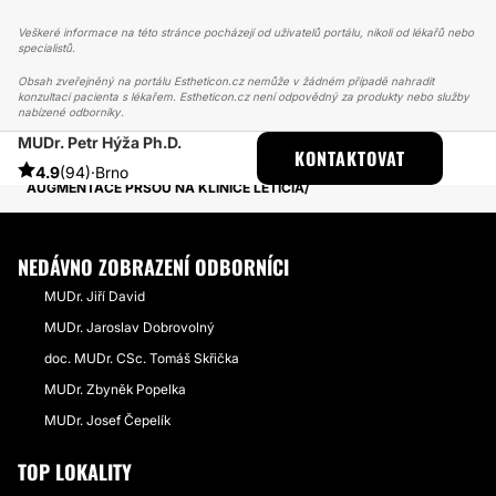
Veškeré informace na této stránce pocházejí od uživatelů portálu, nikoli od lékařů nebo
specialistů.
Obsah zveřejněný na portálu Estheticon.cz nemůže v žádném případě nahradit
konzultaci pacienta s lékařem. Estheticon.cz není odpovědný za produkty nebo služby
nabízené odborníky.
MUDr. Petr Hýža Ph.D.
ESTHETICON
PŘÍBĚHY
KONTAKTOVAT
PŘÍBĚHY TÝKAJÍCÍ SE ZÁKROKU ZVĚTŠENÍ PRSOU
4.9
(94)
·
Brno
AUGMENTACE PRSOU NA KLINICE LETICIA
NEDÁVNO ZOBRAZENÍ ODBORNÍCI
MUDr. Jiří David
MUDr. Jaroslav Dobrovolný
doc. MUDr. CSc. Tomáš Skřička
MUDr. Zbyněk Popelka
MUDr. Josef Čepelík
TOP LOKALITY