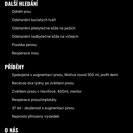
DALŠÍ HLEDÁNÍ
Odnětí prsu
Odstranění buclatých tváří
Odstranění přebytečné kůže na pažích
Odstranění nadbytečné kůže na víčkách
Plastika penisu
Reoperace nosu
PŘÍBĚHY
Spokojená s augmentací prsou, Motiva round 300 ml, profil demi
Recenze dva týdny po zvětšení prsou
Zvětšení prsou v Havířově, 400ml, mentor
Reoperace prsou/implatáty
37 let - zkušenost s augmentací prsou
Naprosto přirozený výsledek
O NÁS