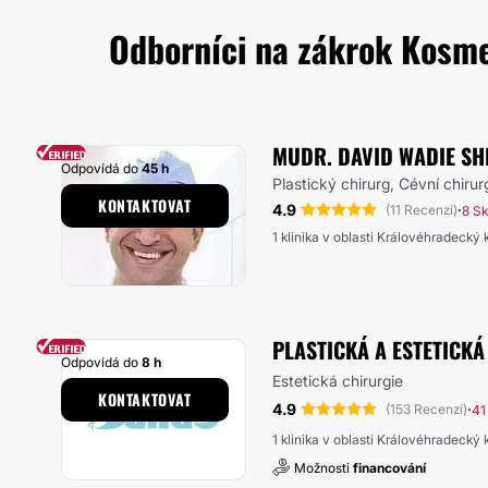
Odborníci na zákrok Kosmet
MUDR. DAVID WADIE SH
Odpovídá do
45 h
Plastický chirurg, Cévní chirur
KONTAKTOVAT
4.9
·
(11 Recenzí)
8 S
1 klinika v oblasti Královéhradecký k
PLASTICKÁ A ESTETICK
Odpovídá do
8 h
Estetická chirurgie
KONTAKTOVAT
4.9
·
(153 Recenzí)
41
1 klinika v oblasti Královéhradecký k
Možnosti
financování