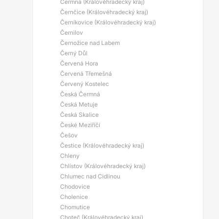
Čermná (Královéhradecký kraj)
Černčice (Královéhradecký kraj)
Černíkovice (Královéhradecký kraj)
Černilov
Černožice nad Labem
Černý Důl
Červená Hora
Červená Třemešná
Červený Kostelec
Česká Čermná
Česká Metuje
Česká Skalice
České Meziříčí
Češov
Čestice (Královéhradecký kraj)
Chleny
Chlístov (Královéhradecký kraj)
Chlumec nad Cidlinou
Chodovice
Cholenice
Chomutice
Choteč (Královéhradecký kraj)