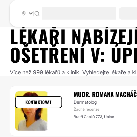
|
LÉKAŘI NABÍZE
OŠETŘENÍ
V:
ÚP
Více než 999 lékařů a klinik. Vyhledejte lékaře a
MUDR. ROMANA MACHÁČ
KONTAKTOVAT
Dermatolog
Žádné recenze
Bratří Čapků 773, Úpice