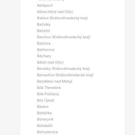
Adršpach
Albrechtice nad Orlicí
Babice (Královéhradecký kraj)
Bačalky
Bačetín
Barchov (Královéhradecký kraj)
Bašnice
Batňovice
Běchary
Běleč nad Orlicí
Benátky (Královéhradecký kraj)
Bernartice (Královéhradecký kraj)
Bezděkov nad Metují
Bílá Třemešná
Bílé Poličany
Bílý Újezd
Blešno
Boháňka
Boharyně
Bohdašín
Bohuslavice