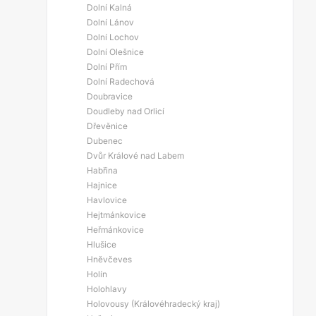
Dolní Kalná
Dolní Lánov
Dolní Lochov
Dolní Olešnice
Dolní Přím
Dolní Radechová
Doubravice
Doudleby nad Orlicí
Dřevěnice
Dubenec
Dvůr Králové nad Labem
Habřina
Hajnice
Havlovice
Hejtmánkovice
Heřmánkovice
Hlušice
Hněvčeves
Holín
Holohlavy
Holovousy (Královéhradecký kraj)