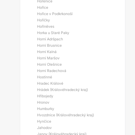
Hořenice
Hořice
Hořice v Podkrkonoší
Hořičky
Hořiněves
Horka u Staré Paky
Horní Adršpach
Horní Brusnice
Horní Kalná
Horní Maršov
Horní Olešnice
Horní Radechová
Hostinné
Hradec Králové
Hrádek (Královéhradecký kraj)
Hřibojedy
Hronov
Humburky
Hvozdnice (Královéhradecký kraj)
Hynčice
Jahodov
Janov (Královéhradecký kraj)