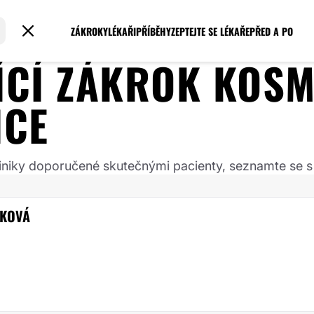
ZÁKROKY
LÉKAŘI
PŘÍBĚHY
ZEPTEJTE SE LÉKAŘE
PŘED A PO
JÍCÍ ZÁKROK
KOSM
ICE
 kliniky doporučené skutečnými pacienty, seznamte se s
KOVÁ