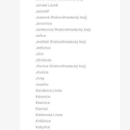
Janské Lázně
Jaroměř
Jasenná (Královéhradecký kraj)
Javornice
Jeníkovice (Královéhradecký kraj)
Jeřice
Jestřebí (Královéhradecký kraj)
Jetřichov
Jičín
Jičíněves
Jílovice (Královéhradecký kraj)
Jinolice
Jívka
Josefov
Kacákova Lhota
Káranice
Kbelnice
Klamoš
Klášterská Lhota
Kněžnice
Kobylice