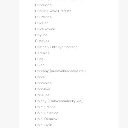
Chotěvice
Choustníkovo Hradiště
Chudeřice
Chvaleč
Chvalkovice
Chyjice
Čistěves
Deštné v Orlických horách
Dětenice
Dílce
Divec
Dobřany (Královéhradecký kraj)
Dobré
Dobřenice
Dobruška
Dohalice
Dolany (Královéhradecký kraj)
Dolní Branná
Dolní Brusnice
Dolní Černilov
Dolní Dvůr