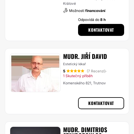
Králové
Možnosti
financování
Odpovídá do
8 h
KONTAKTOVAT
MUDR. JIŘÍ DAVID
Estetický lékař
5
(7 Recenzí)
·
1 Skutečný příběh
Komenského 821, Trutnov
KONTAKTOVAT
MUDR. DIMITRIOS