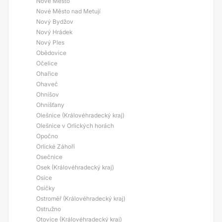
Nové Město
Nové Město nad Metují
Nový Bydžov
Nový Hrádek
Nový Ples
Obědovice
Očelice
Ohařice
Ohaveč
Ohnišov
Ohnišťany
Olešnice (Královéhradecký kraj)
Olešnice v Orlických horách
Opočno
Orlické Záhoří
Osečnice
Osek (Královéhradecký kraj)
Osice
Osičky
Ostroměř (Královéhradecký kraj)
Ostružno
Otovice (Královéhradecký kraj)