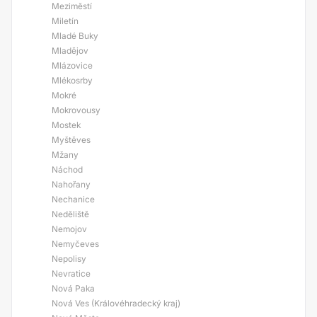
Meziměstí
Miletín
Mladé Buky
Mladějov
Mlázovice
Mlékosrby
Mokré
Mokrovousy
Mostek
Myštěves
Mžany
Náchod
Nahořany
Nechanice
Neděliště
Nemojov
Nemyčeves
Nepolisy
Nevratice
Nová Paka
Nová Ves (Královéhradecký kraj)