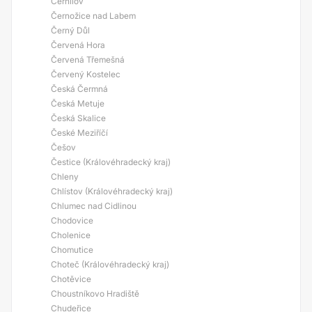
Černilov
Černožice nad Labem
Černý Důl
Červená Hora
Červená Třemešná
Červený Kostelec
Česká Čermná
Česká Metuje
Česká Skalice
České Meziříčí
Češov
Čestice (Královéhradecký kraj)
Chleny
Chlístov (Královéhradecký kraj)
Chlumec nad Cidlinou
Chodovice
Cholenice
Chomutice
Choteč (Královéhradecký kraj)
Chotěvice
Choustníkovo Hradiště
Chudeřice