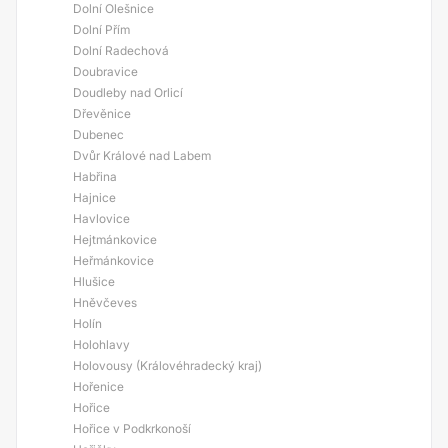
Dolní Olešnice
Dolní Přím
Dolní Radechová
Doubravice
Doudleby nad Orlicí
Dřevěnice
Dubenec
Dvůr Králové nad Labem
Habřina
Hajnice
Havlovice
Hejtmánkovice
Heřmánkovice
Hlušice
Hněvčeves
Holín
Holohlavy
Holovousy (Královéhradecký kraj)
Hořenice
Hořice
Hořice v Podkrkonoší