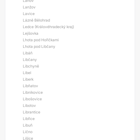
Lánov
Lanžov
Lavice
Lázně Bělohrad
Ledce (Královéhradecký kraj)
Lejšovka
Lhota pod Hořičkami
Lhota pod Libčany
Libáň
Libčany
Libchyně
Libel
Liberk
Libňatov
Libníkovice
Libošovice
Libotov
Librantice
Libřice
Libuň
Lično
Lišice