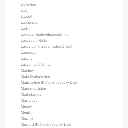
Lískovice
Litíč
Litoboř
Lochenice
Lodín
Lovčice (Královéhradecký kraj)
Lukavec u Hořic
Lukavice (Královéhradecký kraj)
Lupenice
Lužany
Lužec nad Cidlinou
Machov
Malé Svatoňovice
Markvartice (Královéhradecký kraj)
Maršov u Úpice
Martínkovice
Máslojedy
Mečov
Měník
Mezilečí
Mezilesí (Královéhradecký kraj)