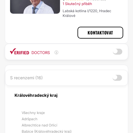
1 Skutečný příběh
Labská kotlina I/1220, Hradec
Králové
KONTAKTOVAT
DOCTORS
S recenzemi (16)
Královéhradecký kraj
Všechny kraje
Adršpach
Albrechtice nad Orlicí
Babice (Královéhradecký kraj)