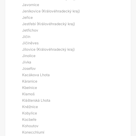
Javornice
Jeníkovice (Královéhradecký kraj)
Jeřice
Jestřebí (Královéhradecký kraj)
Jetřichov
Jičín
Jičíněves
Jílovice (Královéhradecký kraj)
Jinolice
Jívka
Josefov
Kacákova Lhota
Káranice
Kbelnice
Klamoš
Klášterská Lhota
Kněžnice
Kobylice
Kocbeře
Kohoutov
Konecchlumí