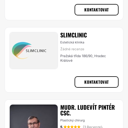
KONTAKTOVAT
SLIMCLINIC
Estetická klinika
Žádné recenze
Pražská třída 186/90, Hradec
Králové
KONTAKTOVAT
MUDR. LUDEVÍT PINTÉR
CSC.
Plastický chirurg
5
(3 Recenze)
·