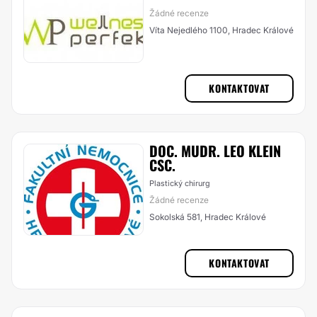
Žádné recenze
Víta Nejedlého 1100, Hradec Králové
KONTAKTOVAT
DOC. MUDR. LEO KLEIN
CSC.
Plastický chirurg
Žádné recenze
Sokolská 581, Hradec Králové
KONTAKTOVAT