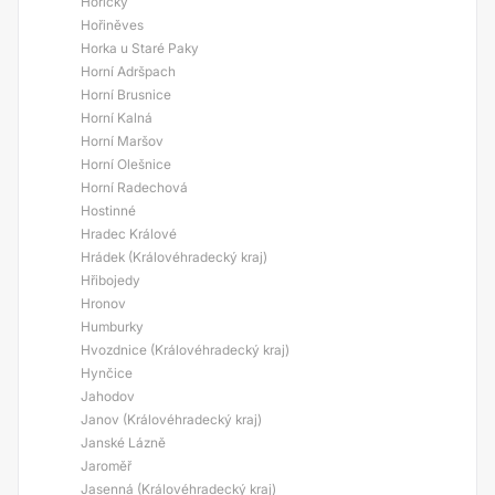
Hořičky
Hořiněves
Horka u Staré Paky
Horní Adršpach
Horní Brusnice
Horní Kalná
Horní Maršov
Horní Olešnice
Horní Radechová
Hostinné
Hradec Králové
Hrádek (Královéhradecký kraj)
Hřibojedy
Hronov
Humburky
Hvozdnice (Královéhradecký kraj)
Hynčice
Jahodov
Janov (Královéhradecký kraj)
Janské Lázně
Jaroměř
Jasenná (Královéhradecký kraj)