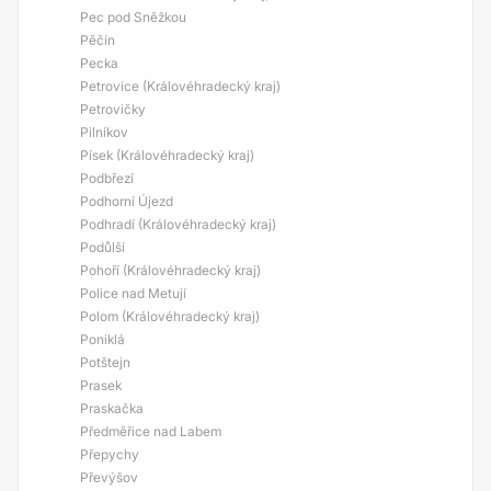
Pec pod Sněžkou
Pěčín
Pecka
Petrovice (Královéhradecký kraj)
Petrovičky
Pilníkov
Písek (Královéhradecký kraj)
Podbřezí
Podhorní Újezd
Podhradí (Královéhradecký kraj)
Podůlší
Pohoří (Královéhradecký kraj)
Police nad Metují
Polom (Královéhradecký kraj)
Poniklá
Potštejn
Prasek
Praskačka
Předměřice nad Labem
Přepychy
Převýšov