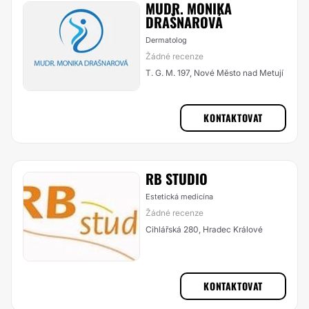
MUDR. MONIKA
DRAŠNAROVÁ
Dermatolog
Žádné recenze
T. G. M. 197, Nové Město nad Metují
KONTAKTOVAT
RB STUDIO
Estetická medicína
Žádné recenze
Cihlářská 280, Hradec Králové
KONTAKTOVAT