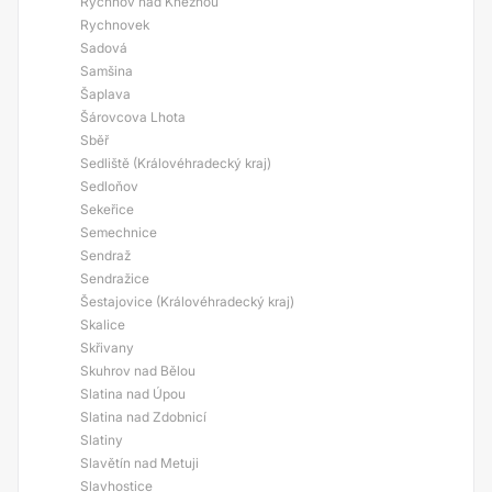
Rychnov nad Kněžnou
Rychnovek
Sadová
Samšina
Šaplava
Šárovcova Lhota
Sběř
Sedliště (Královéhradecký kraj)
Sedloňov
Sekeřice
Semechnice
Sendraž
Sendražice
Šestajovice (Královéhradecký kraj)
Skalice
Skřivany
Skuhrov nad Bělou
Slatina nad Úpou
Slatina nad Zdobnicí
Slatiny
Slavětín nad Metuji
Slavhostice