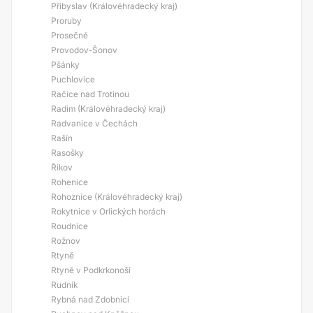
Přibyslav (Královéhradecký kraj)
Proruby
Prosečné
Provodov-Šonov
Pšánky
Puchlovice
Račice nad Trotinou
Radim (Královéhradecký kraj)
Radvanice v Čechách
Rašín
Rasošky
Řikov
Rohenice
Rohoznice (Královéhradecký kraj)
Rokytnice v Orlických horách
Roudnice
Rožnov
Rtyně
Rtyně v Podkrkonoší
Rudník
Rybná nad Zdobnicí