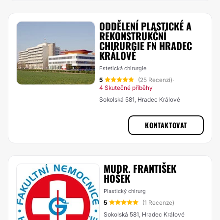
ODDĚLENÍ PLASTICKÉ A
REKONSTRUKČNÍ
CHIRURGIE FN HRADEC
KRÁLOVÉ
Estetická chirurgie
5
(25 Recenzí)
·
4 Skutečné příběhy
Sokolská 581, Hradec Králové
KONTAKTOVAT
MUDR. FRANTIŠEK
HOŠEK
Plastický chirurg
5
(1 Recenze)
Sokolská 581, Hradec Králové