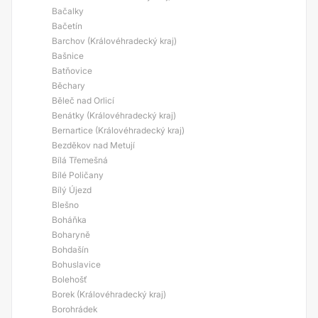
Bačalky
Bačetín
Barchov (Královéhradecký kraj)
Bašnice
Batňovice
Běchary
Běleč nad Orlicí
Benátky (Královéhradecký kraj)
Bernartice (Královéhradecký kraj)
Bezděkov nad Metují
Bílá Třemešná
Bílé Poličany
Bílý Újezd
Blešno
Boháňka
Boharyně
Bohdašín
Bohuslavice
Bolehošť
Borek (Královéhradecký kraj)
Borohrádek