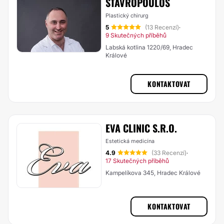
STAVROPOULOS
Plastický chirurg
5
(13 Recenzí)
·
9 Skutečných příběhů
Labská kotlina 1220/69, Hradec
Králové
KONTAKTOVAT
EVA CLINIC S.R.O.
Estetická medicína
4.9
(33 Recenzí)
·
17 Skutečných příběhů
Kampelíkova 345, Hradec Králové
KONTAKTOVAT