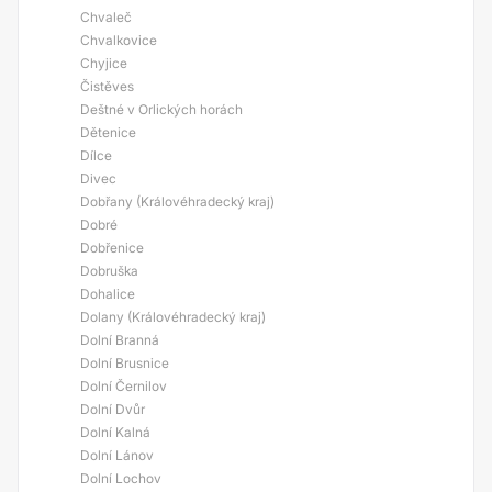
Chvaleč
Chvalkovice
Chyjice
Čistěves
Deštné v Orlických horách
Dětenice
Dílce
Divec
Dobřany (Královéhradecký kraj)
Dobré
Dobřenice
Dobruška
Dohalice
Dolany (Královéhradecký kraj)
Dolní Branná
Dolní Brusnice
Dolní Černilov
Dolní Dvůr
Dolní Kalná
Dolní Lánov
Dolní Lochov