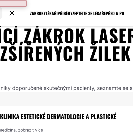
ZÁKROKY
LÉKAŘI
PŘÍBĚHY
ZEPTEJTE SE LÉKAŘE
PŘED A PO
JÍCÍ ZÁKROK
LASE
ZŠÍŘENÝCH ŽILEK
 kliniky doporučené skutečnými pacienty, seznamte se s
- KLINIKA ESTETICKÉ DERMATOLOGIE A PLASTICKÉ
 medicína,
zobrazit více