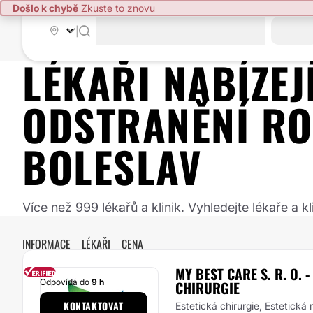
Došlo k chybě
Zkuste to znovu
|
LÉKAŘI NABÍZE
ODSTRANĚNÍ RO
BOLESLAV
Více než 999 lékařů a klinik. Vyhledejte lékaře a
INFORMACE
LÉKAŘI
CENA
MY BEST CARE S. R. O. 
Odpovídá do
9 h
CHIRURGIE
KONTAKTOVAT
Estetická chirurgie, Estetická