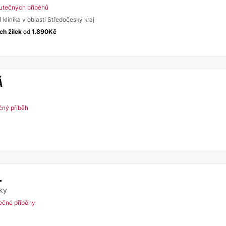
utečných příběhů
1 klinika v oblasti Středočeský kraj
ch žilek
od
1.890Kč
Á
čný příběh
.
uky
ečné příběhy