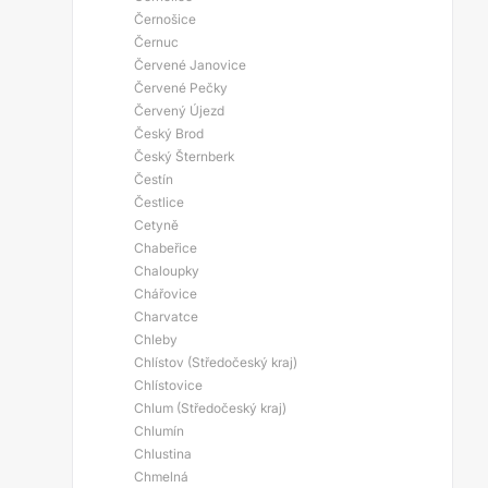
Černošice
Černuc
Červené Janovice
Červené Pečky
Červený Újezd
Český Brod
Český Šternberk
Čestín
Čestlice
Cetyně
Chabeřice
Chaloupky
Chářovice
Charvatce
Chleby
Chlístov (Středočeský kraj)
Chlístovice
Chlum (Středočeský kraj)
Chlumín
Chlustina
Chmelná