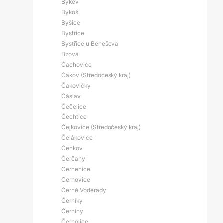
Býkev
Bykoš
Byšice
Bystřice
Bystřice u Benešova
Bzová
Čachovice
Čakov (Středočeský kraj)
Čakovičky
Čáslav
Čečelice
Čechtice
Čejkovice (Středočeský kraj)
Čelákovice
Čenkov
Čerčany
Cerhenice
Cerhovice
Černé Voděrady
Černíky
Černíny
Černolice