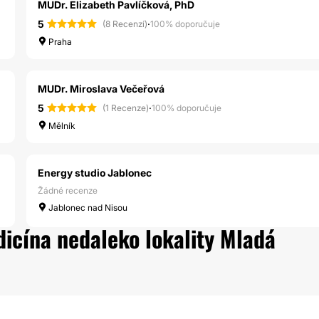
MUDr. Elizabeth Pavlíčková, PhD
5
·
(8 Recenzí)
100% doporučuje
Praha
MUDr. Miroslava Večeřová
5
·
(1 Recenze)
100% doporučuje
Mělník
Energy studio Jablonec
Žádné recenze
Jablonec nad Nisou
dicína nedaleko lokality Mladá