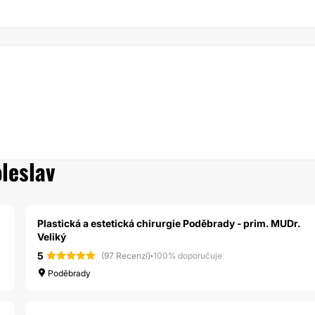
leslav
Plastická a estetická chirurgie Poděbrady - prim. MUDr.
Veliký
5
·
(97 Recenzí)
100% doporučuje
Poděbrady