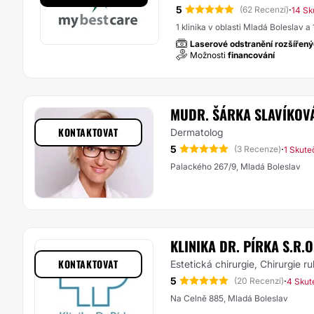
5
·
(62 Recenzí)
14 Sk
1 klinika v oblasti Mladá Boleslav a 
Laserové odstranění rozšířený
Možnosti
financování
MUDR. ŠÁRKA SLAVÍKOV
KONTAKTOVAT
Dermatolog
5
·
(3 Recenze)
1 Skute
Palackého 267/9, Mladá Boleslav
KLINIKA DR. PÍRKA S.R.O
KONTAKTOVAT
Estetická chirurgie, Chirurgie r
5
·
(20 Recenzí)
4 Skut
Na Celně 885, Mladá Boleslav