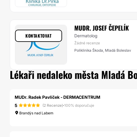
MUDR. JOSEF ČEPELÍK
KONTAKTOVAT
Dermatolog
Žádné recenze
Poliklinika Škoda, Mladá Boleslav
Lékaři nedaleko města Mladá Bo
MUDr. Radek Pavlíček - DERMACENTRUM
5
·
(2 Recenze)
100% doporučuje
Brandýs nad Labem