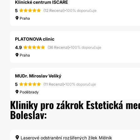
Klinické centrum ISCARE
5
·
(12 Recenzí)
100% doporučuje
Praha
PLATONOVA clinic
4.9
·
(36 Recenzí)
100% doporučuje
Praha
MUDr. Miroslav Veliký
5
·
(11 Recenzí)
100% doporučuje
Poděbrady
Kliniky pro zákrok Estetická me
Boleslav:
Laserové odstranění rozšířených žilek Mělník