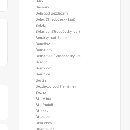
Bdín
Bečváry
Bělá pod Bezdězem
Běleč (Středočeský kraj)
Běloky
Bělušice (Středočeský kraj)
Benátky nad Jizerou
Benešov
Bernardov
Bernartice (Středočeský kraj)
Beroun
Beřovice
Běrunice
Běštín
Bezděkov pod Třemšínem
Bezno
Bílá Hlína
Bílé Podolí
Bílichov
Bílkovice
Bítouchov
Blažejovice