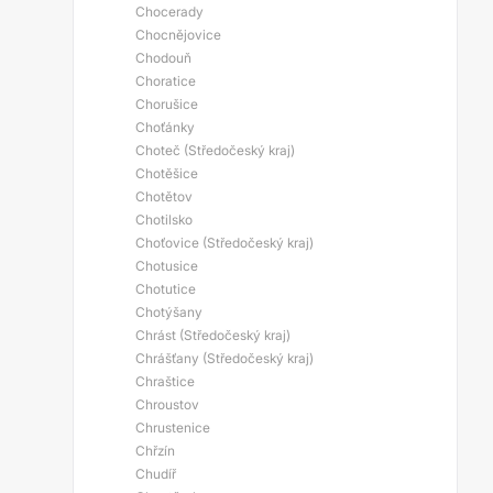
Chocerady
Chocnějovice
Chodouň
Choratice
Chorušice
Choťánky
Choteč (Středočeský kraj)
Chotěšice
Chotětov
Chotilsko
Choťovice (Středočeský kraj)
Chotusice
Chotutice
Chotýšany
Chrást (Středočeský kraj)
Chrášťany (Středočeský kraj)
Chraštice
Chroustov
Chrustenice
Chřzín
Chudíř