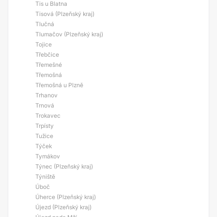
Tis u Blatna
Tisová (Plzeňský kraj)
Tlučná
Tlumačov (Plzeňský kraj)
Tojice
Třebčice
Třemešné
Třemošná
Třemošná u Plzně
Trhanov
Trnová
Trokavec
Trpísty
Tužice
Týček
Tymákov
Týnec (Plzeňský kraj)
Týniště
Úboč
Úherce (Plzeňský kraj)
Újezd (Plzeňský kraj)