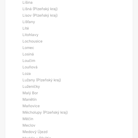
Líšina
Líšná (Plzeňský kraj)
Lisov (Plzeňský kraj)
Líšťany
Líté
Litohlavy
Lochousice
Lomec
Losiná
Loučim
Louňová
Loza
Lužany (Plzeňský kraj)
Luženičky
Malý Bor
Manětín
Maňovice
Měcholupy (Plzeňský kraj)
Měčín
Meclov
Medový Újezd