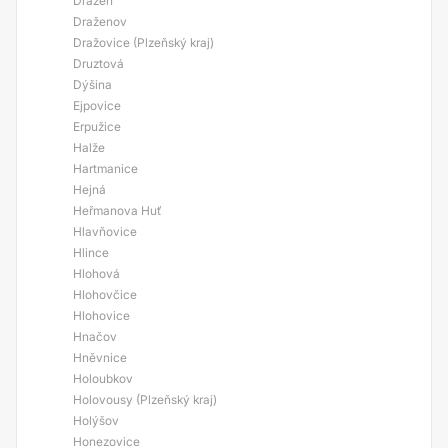
Dražeň
Draženov
Dražovice (Plzeňský kraj)
Druztová
Dýšina
Ejpovice
Erpužice
Halže
Hartmanice
Hejná
Heřmanova Huť
Hlavňovice
Hlince
Hlohová
Hlohovčice
Hlohovice
Hnačov
Hněvnice
Holoubkov
Holovousy (Plzeňský kraj)
Holýšov
Honezovice