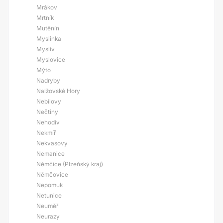
Mrákov
Mrtník
Mutěnín
Myslinka
Myslív
Myslovice
Mýto
Nadryby
Nalžovské Hory
Nebílovy
Nečtiny
Nehodiv
Nekmíř
Nekvasovy
Nemanice
Němčice (Plzeňský kraj)
Němčovice
Nepomuk
Netunice
Neuměř
Neurazy