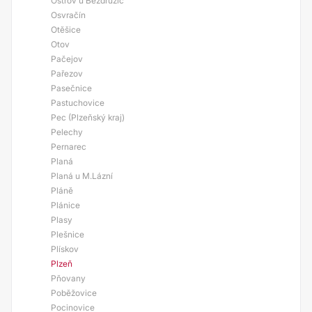
Ostrov u Bezdružic
Osvračín
Otěšice
Otov
Pačejov
Pařezov
Pasečnice
Pastuchovice
Pec (Plzeňský kraj)
Pelechy
Pernarec
Planá
Planá u M.Lázní
Pláně
Plánice
Plasy
Plešnice
Plískov
Plzeň
Pňovany
Poběžovice
Pocinovice