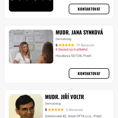
KONTAKTOVAT
MUDR. JANA SYNKOVÁ
Dermatolog
5
(11 Recenzí)
·
6 Skutečných příběhů
Houškova 507/26, Plzeň
KONTAKTOVAT
MUDR. JIŘÍ VOLTR
Dermatolog
5
(1 Recenze)
Sokolovská 82, Areál OFTA s.r.o., Plzeň