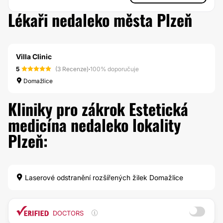
Lékaři nedaleko města Plzeň
Villa Clinic
5
(3 Recenze)
·
100% doporučuje
Domažlice
Kliniky pro zákrok Estetická
medicína nedaleko lokality
Plzeň:
Laserové odstranění rozšířených žilek Domažlice
DOCTORS