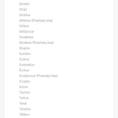
Strašín
Stráž
Strážov
Střelice (Plzeňský kraj)
Stříbro
Střížovice
Studánka
Studená (Plzeňský kraj)
Stupno
Sulislav
Sušice
Svéradice
Švihov
Svojkovice (Plzeňský kraj)
Svojšín
Sytno
Tachov
Tatiná
Těně
Terešov
Těškov