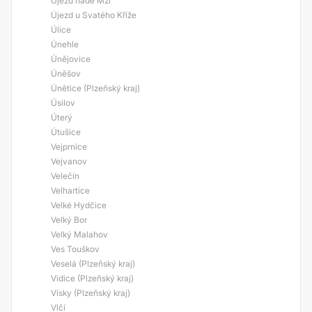
Újezd nade Mží
Újezd u Svatého Kříže
Úlice
Únehle
Únějovice
Úněšov
Únětice (Plzeňský kraj)
Úsilov
Úterý
Útušice
Vejprnice
Vejvanov
Velečín
Velhartice
Velké Hydčice
Velký Bor
Velký Malahov
Ves Touškov
Veselá (Plzeňský kraj)
Vidice (Plzeňský kraj)
Vísky (Plzeňský kraj)
Vlčí