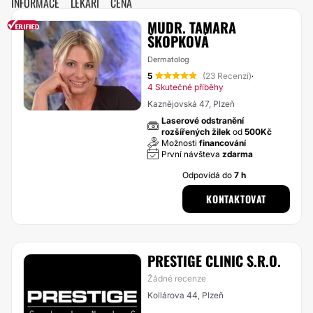
INFORMACE
LÉKAŘI
CENA
MUDR. TAMARA
ŠKOPKOVÁ
Dermatolog
5
(23 Recenzí)
·
4 Skutečné příběhy
Kaznějovská 47, Plzeň
Laserové odstranění
rozšířených žilek
od
500Kč
Možnosti
financování
První návšteva
zdarma
Odpovídá do
7 h
KONTAKTOVAT
PRESTIGE CLINIC S.R.O.
Žádné recenze
Kollárova 44, Plzeň