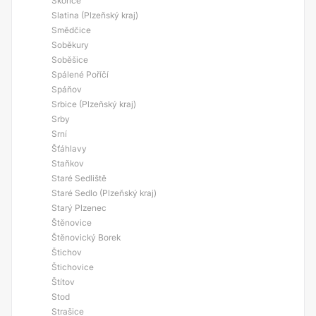
Skořice
Slatina (Plzeňský kraj)
Smědčice
Soběkury
Soběšice
Spálené Poříčí
Spáňov
Srbice (Plzeňský kraj)
Srby
Srní
Šťáhlavy
Staňkov
Staré Sedliště
Staré Sedlo (Plzeňský kraj)
Starý Plzenec
Štěnovice
Štěnovický Borek
Štichov
Štichovice
Štítov
Stod
Strašice