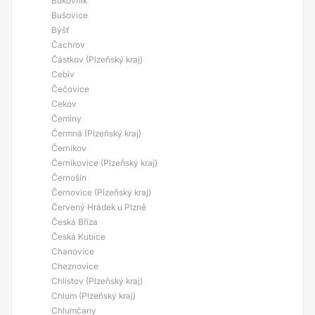
Bukovník
Bušovice
Býšť
Čachrov
Částkov (Plzeňský kraj)
Cebiv
Čečovice
Cekov
Čeminy
Čermná (Plzeňský kraj)
Černíkov
Černíkovice (Plzeňský kraj)
Černošín
Černovice (Plzeňský kraj)
Červený Hrádek u Plzně
Česká Bříza
Česká Kubice
Chanovice
Cheznovice
Chlístov (Plzeňský kraj)
Chlum (Plzeňský kraj)
Chlumčany