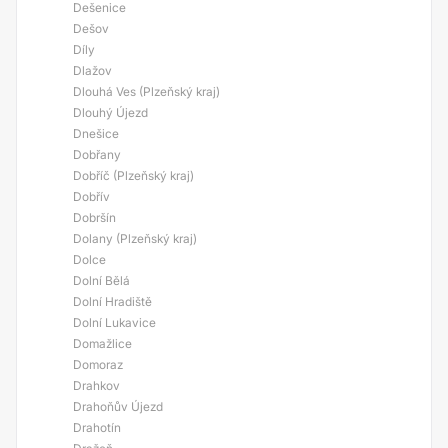
Dešenice
Dešov
Díly
Dlažov
Dlouhá Ves (Plzeňský kraj)
Dlouhý Újezd
Dnešice
Dobřany
Dobříč (Plzeňský kraj)
Dobřív
Dobršín
Dolany (Plzeňský kraj)
Dolce
Dolní Bělá
Dolní Hradiště
Dolní Lukavice
Domažlice
Domoraz
Drahkov
Drahoňův Újezd
Drahotín