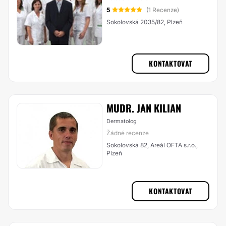
5
(1 Recenze)
Sokolovská 2035/82, Plzeň
KONTAKTOVAT
MUDR. JAN KILIAN
Dermatolog
Žádné recenze
Sokolovská 82, Areál OFTA s.r.o.,
Plzeň
KONTAKTOVAT