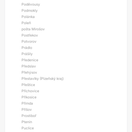
Poděvousy
Podmokly
Polánka
Poleň
pošta Mirošov
Postřekov
Potvorov
Prádlo
Prášily
Předenice
Předslav
Přehýsov
Přestavlky (Plzeňský kraj)
Přeštice
Příchovice
Příkosice
Přimda
Příšov
Prostiboř
Ptenín
Puclice