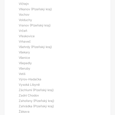
Vlčtejn
Vlkanov (Plzeňský kraj)
Vochov
Volduchy
Vranov (Plzeňský kraj)
Vrčeň
Vřeskovice
Vrhaveč
Všehrdy (Plzeňský kraj)
Všekary
Všenice
Všepadly
Všeruby
Vstiš
Výrov-Hadačka
Vysoká Libyně
Záchlumí (Plzeňský kraj)
Zadní Chodov
Zahořany (Plzeňský kraj)
Zahrádka (Plzeňský kraj)
Žákava