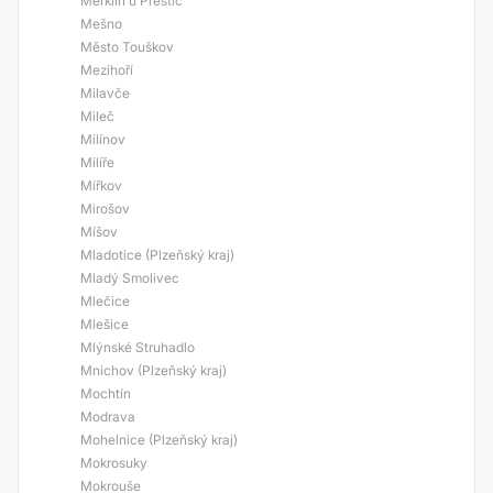
Merklín u Přeštic
Mešno
Město Touškov
Mezihoří
Milavče
Mileč
Milínov
Milíře
Mířkov
Mirošov
Míšov
Mladotice (Plzeňský kraj)
Mladý Smolivec
Mlečice
Mlešice
Mlýnské Struhadlo
Mnichov (Plzeňský kraj)
Mochtín
Modrava
Mohelnice (Plzeňský kraj)
Mokrosuky
Mokrouše