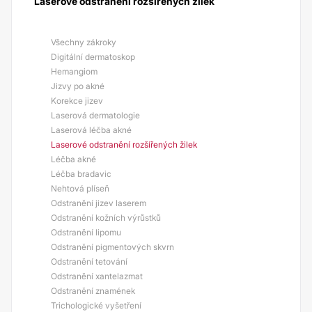
Laserové odstranění rozšířených žilek
Všechny zákroky
Digitální dermatoskop
Hemangiom
Jizvy po akné
Korekce jizev
Laserová dermatologie
Laserová léčba akné
Laserové odstranění rozšířených žilek
Léčba akné
Léčba bradavic
Nehtová plíseň
Odstranění jizev laserem
Odstranění kožních výrůstků
Odstranění lipomu
Odstranění pigmentových skvrn
Odstranění tetování
Odstranění xantelazmat
Odstranění znamének
Trichologické vyšetření