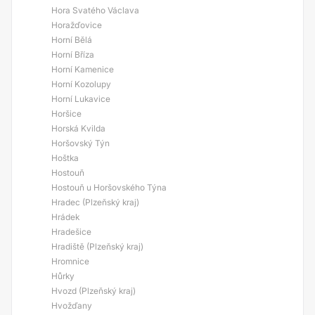
Hora Svatého Václava
Horažďovice
Horní Bělá
Horní Bříza
Horní Kamenice
Horní Kozolupy
Horní Lukavice
Horšice
Horská Kvilda
Horšovský Týn
Hoštka
Hostouň
Hostouň u Horšovského Týna
Hradec (Plzeňský kraj)
Hrádek
Hradešice
Hradiště (Plzeňský kraj)
Hromnice
Hůrky
Hvozd (Plzeňský kraj)
Hvožďany