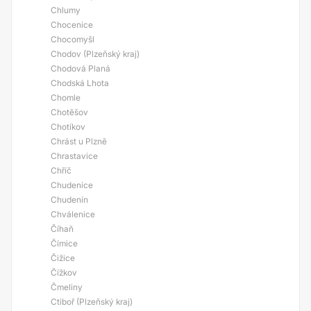
Chlumy
Chocenice
Chocomyšl
Chodov (Plzeňský kraj)
Chodová Planá
Chodská Lhota
Chomle
Chotěšov
Chotíkov
Chrást u Plzně
Chrastavice
Chříč
Chudenice
Chudenín
Chválenice
Číhaň
Čímice
Čižice
Čížkov
Čmeliny
Ctiboř (Plzeňský kraj)