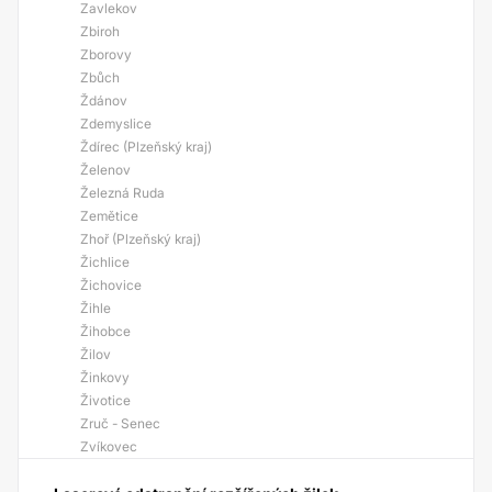
Zavlekov
Zbiroh
Zborovy
Zbůch
Ždánov
Zdemyslice
Ždírec (Plzeňský kraj)
Želenov
Železná Ruda
Zemětice
Zhoř (Plzeňský kraj)
Žichlice
Žichovice
Žihle
Žihobce
Žilov
Žinkovy
Životice
Zruč - Senec
Zvíkovec