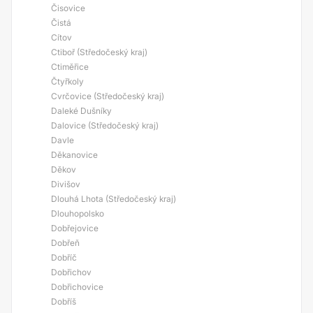
Čisovice
Čistá
Cítov
Ctiboř (Středočeský kraj)
Ctiměřice
Čtyřkoly
Cvrčovice (Středočeský kraj)
Daleké Dušníky
Dalovice (Středočeský kraj)
Davle
Děkanovice
Děkov
Divišov
Dlouhá Lhota (Středočeský kraj)
Dlouhopolsko
Dobřejovice
Dobřeň
Dobříč
Dobřichov
Dobřichovice
Dobříš