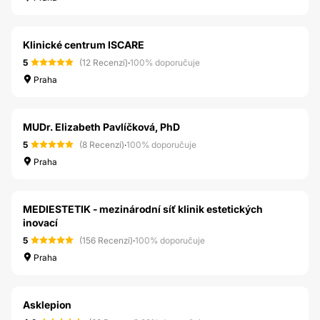
Klinické centrum ISCARE
5
(12 Recenzí)
·
100% doporučuje
Praha
MUDr. Elizabeth Pavlíčková, PhD
5
(8 Recenzí)
·
100% doporučuje
Praha
MEDIESTETIK - mezinárodní síť klinik estetických
inovací
5
(156 Recenzí)
·
100% doporučuje
Praha
Asklepion