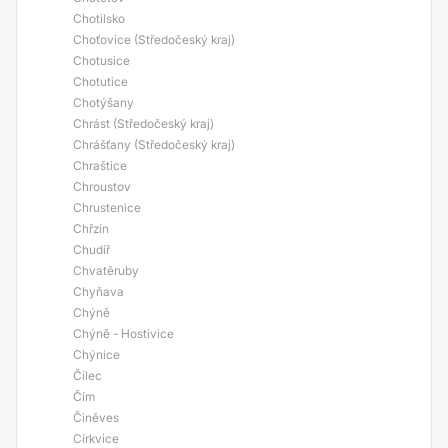
Chotilsko
Choťovice (Středočeský kraj)
Chotusice
Chotutice
Chotýšany
Chrást (Středočeský kraj)
Chrášťany (Středočeský kraj)
Chraštice
Chroustov
Chrustenice
Chřzín
Chudíř
Chvatěruby
Chyňava
Chýně
Chýně - Hostivice
Chýnice
Čilec
Čím
Činěves
Církvice