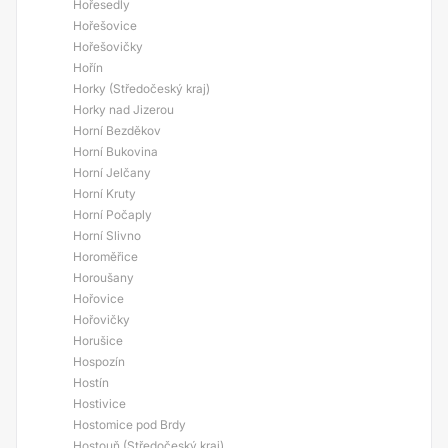
Hořesedly
Hořešovice
Hořešovičky
Hořín
Horky (Středočeský kraj)
Horky nad Jizerou
Horní Bezděkov
Horní Bukovina
Horní Jelčany
Horní Kruty
Horní Počaply
Horní Slivno
Horoměřice
Horoušany
Hořovice
Hořovičky
Horušice
Hospozín
Hostín
Hostivice
Hostomice pod Brdy
Hostouň (Středočeský kraj)