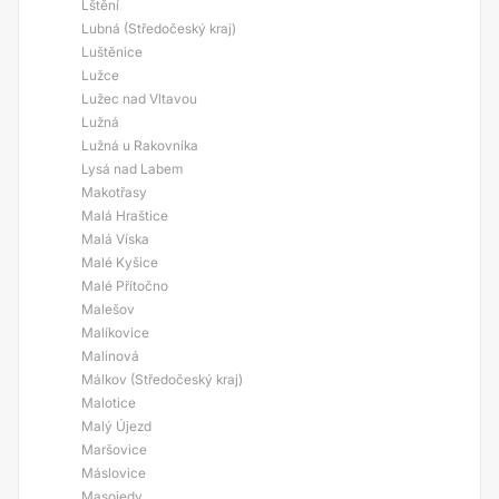
Lštění
Lubná (Středočeský kraj)
Luštěnice
Lužce
Lužec nad Vltavou
Lužná
Lužná u Rakovníka
Lysá nad Labem
Makotřasy
Malá Hraštice
Malá Víska
Malé Kyšice
Malé Přítočno
Malešov
Malíkovice
Malinová
Málkov (Středočeský kraj)
Malotice
Malý Újezd
Maršovice
Máslovice
Masojedy