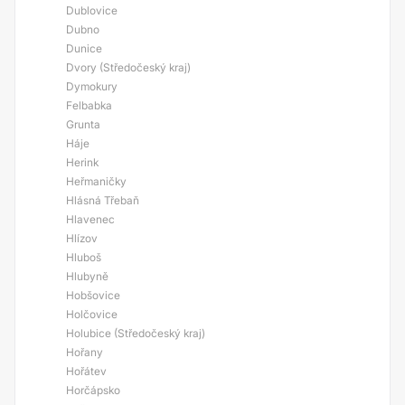
Dublovice
Dubno
Dunice
Dvory (Středočeský kraj)
Dymokury
Felbabka
Grunta
Háje
Herink
Heřmaničky
Hlásná Třebaň
Hlavenec
Hlízov
Hluboš
Hlubyně
Hobšovice
Holčovice
Holubice (Středočeský kraj)
Hořany
Hořátev
Horčápsko