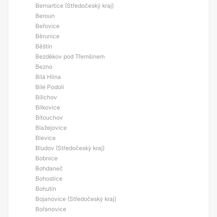
Bernartice (Středočeský kraj)
Beroun
Beřovice
Běrunice
Běštín
Bezděkov pod Třemšínem
Bezno
Bílá Hlína
Bílé Podolí
Bílichov
Bílkovice
Bítouchov
Blažejovice
Blevice
Bludov (Středočeský kraj)
Bobnice
Bohdaneč
Bohostice
Bohutín
Bojanovice (Středočeský kraj)
Bořanovice