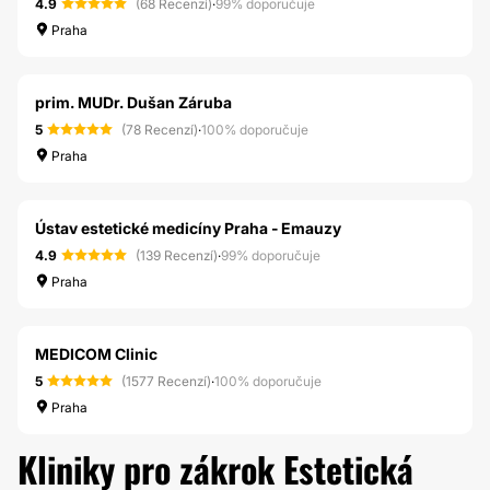
4.9
(68 Recenzí)
·
99% doporučuje
Praha
prim. MUDr. Dušan Záruba
5
(78 Recenzí)
·
100% doporučuje
Praha
Ústav estetické medicíny Praha - Emauzy
4.9
(139 Recenzí)
·
99% doporučuje
Praha
MEDICOM Clinic
5
(1577 Recenzí)
·
100% doporučuje
Praha
Kliniky pro zákrok Estetická