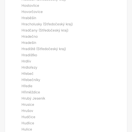
Hostovlice
Hovorčovice
Hraběšín
Hracholusky (Středočeský kraj)
Hradčany (Středočeský kraj)
Hradečno
Hradešín
Hradiště (Středočeský kraj)
Hradišťko
Hrdlív
Hrdlořezy
Hřebeč
Hřebečníky
Hředle
Hřiměždice
Hrubý Jeseník
Hrusice
Hrušov
Hudčice
Hudlice
Hulice