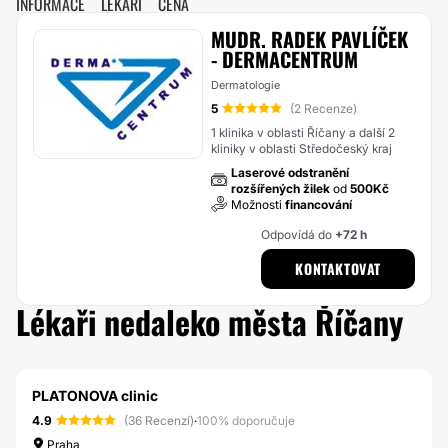
INFORMACE
LÉKAŘI
CENA
MUDR. RADEK PAVLÍČEK
- DERMACENTRUM
Dermatologie
5
(2 Recenze)
1 klinika v oblasti Říčany a další 2
kliniky v oblasti Středočeský kraj
Laserové odstranění
rozšířených žilek
od
500Kč
Možnosti
financování
Odpovídá do
+72 h
KONTAKTOVAT
Lékaři nedaleko města Říčany
PLATONOVA clinic
4.9
(36 Recenzí)
·
100% doporučuje
Praha