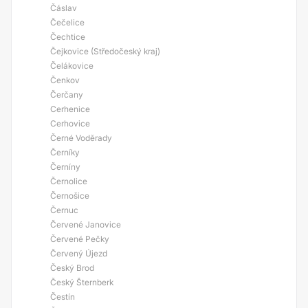
Čáslav
Čečelice
Čechtice
Čejkovice (Středočeský kraj)
Čelákovice
Čenkov
Čerčany
Cerhenice
Cerhovice
Černé Voděrady
Černíky
Černíny
Černolice
Černošice
Černuc
Červené Janovice
Červené Pečky
Červený Újezd
Český Brod
Český Šternberk
Čestín