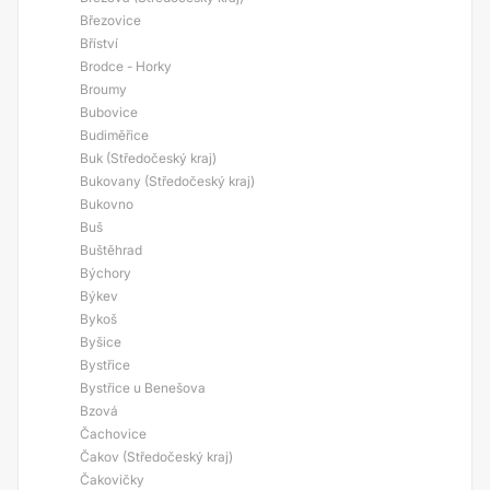
Březovice
Bříství
Brodce - Horky
Broumy
Bubovice
Budiměřice
Buk (Středočeský kraj)
Bukovany (Středočeský kraj)
Bukovno
Buš
Buštěhrad
Býchory
Býkev
Bykoš
Byšice
Bystřice
Bystřice u Benešova
Bzová
Čachovice
Čakov (Středočeský kraj)
Čakovičky