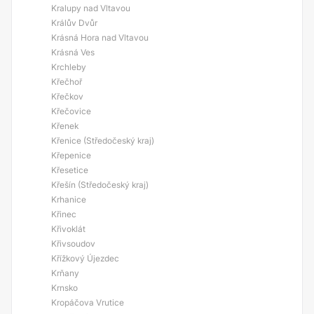
Kralupy nad Vltavou
Králův Dvůr
Krásná Hora nad Vltavou
Krásná Ves
Krchleby
Křečhoř
Křečkov
Křečovice
Křenek
Křenice (Středočeský kraj)
Křepenice
Křesetice
Křešín (Středočeský kraj)
Krhanice
Křinec
Křivoklát
Křivsoudov
Křížkový Újezdec
Krňany
Krnsko
Kropáčova Vrutice