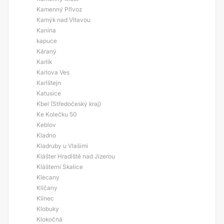
Kamenný Přívoz
Kamýk nad Vltavou
Kanina
kapuce
Káraný
Karlík
Karlova Ves
Karlštejn
Katusice
Kbel (Středočeský kraj)
Ke Kolečku 50
Keblov
Kladno
Kladruby u Vlašimi
Klášter Hradiště nad Jizerou
Klášterní Skalice
Klecany
Klíčany
Klínec
Klobuky
Klokočná