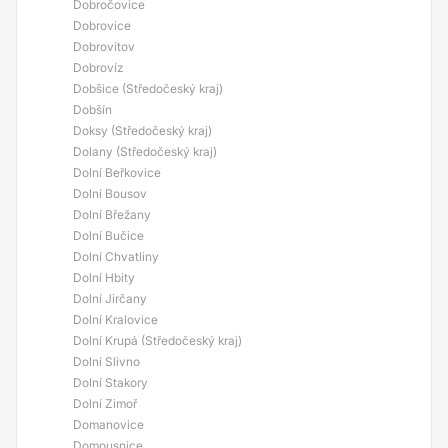
Dobročovice
Dobrovice
Dobrovítov
Dobrovíz
Dobšice (Středočeský kraj)
Dobšín
Doksy (Středočeský kraj)
Dolany (Středočeský kraj)
Dolní Beřkovice
Dolní Bousov
Dolní Břežany
Dolní Bučice
Dolní Chvatliny
Dolní Hbity
Dolní Jirčany
Dolní Kralovice
Dolní Krupá (Středočeský kraj)
Dolní Slivno
Dolní Stakory
Dolní Zimoř
Domanovice
Domousnice