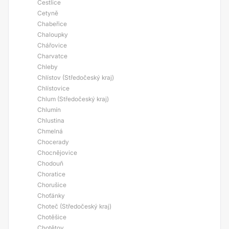
Čestlice
Cetyně
Chabeřice
Chaloupky
Chářovice
Charvatce
Chleby
Chlístov (Středočeský kraj)
Chlístovice
Chlum (Středočeský kraj)
Chlumín
Chlustina
Chmelná
Chocerady
Chocnějovice
Chodouň
Choratice
Chorušice
Choťánky
Choteč (Středočeský kraj)
Chotěšice
Chotětov