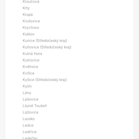
Kroučová
Krty
Krupá
Krušovice
Krychnov
Kublov
Kunice (Středočeský kraj)
Kuňovice (Středočeský kraj)
Kutná Hora
Kutrovice
Květnice
Kvílice
Kyšice (Středočeský kraj)
Kytín
Lány
Lašovice
Lázně Toušeň
Lážovice
Lazsko
Ledce
Ledčice
Ledečko