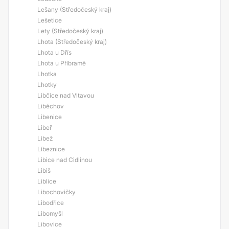
Lešany (Středočeský kraj)
Lešetice
Lety (Středočeský kraj)
Lhota (Středočeský kraj)
Lhota u Dřís
Lhota u Příbramě
Lhotka
Lhotky
Libčice nad Vltavou
Liběchov
Libenice
Libeř
Libež
Líbeznice
Libice nad Cidlinou
Libiš
Liblice
Libochovičky
Libodřice
Libomyšl
Libovice