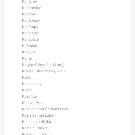
Komárov
Konárovice
Kondrac
Koněprusy
Konětopy
Konojedy
Konopiště
Kořenice
Korkyně
Korno
Koryta (Středočeský kraj)
Košice (Středočeský kraj)
Košík
Kosmonosy
Kosoř
Kosořice
Kosova Hora
Kostelec nad Černými Lesy
Kostelec nad Labem
Kostelec u Křížků
Kostelní Hlavno
Kostelní Lhota