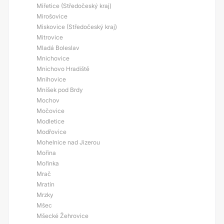
Miřetice (Středočeský kraj)
Mirošovice
Miskovice (Středočeský kraj)
Mitrovice
Mladá Boleslav
Mnichovice
Mnichovo Hradiště
Mnihovice
Mníšek pod Brdy
Mochov
Močovice
Modletice
Modřovice
Mohelnice nad Jizerou
Mořina
Mořinka
Mrač
Mratín
Mrzky
Mšec
Mšecké Žehrovice