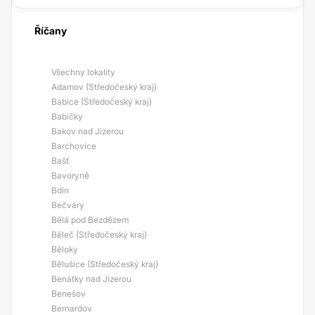
Říčany
Všechny lokality
Adamov (Středočeský kraj)
Babice (Středočeský kraj)
Babičky
Bakov nad Jizerou
Barchovice
Bašť
Bavoryně
Bdín
Bečváry
Bělá pod Bezdězem
Běleč (Středočeský kraj)
Běloky
Bělušice (Středočeský kraj)
Benátky nad Jizerou
Benešov
Bernardov