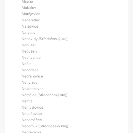
Mšeno
Mukařov
Mutějovice
Načeradec
Nalžovice
Narysov
Nebovidy (Středočeský kraj)
Nebuželí
Nebužely
Nechvalice
Nečín
Nedomice
Nedrahovice
Nehvizdy
Nelahozeves
Němčice (Středočeský kraj)
Nemíž
Nemyslovice
Nenačovice
Nepoměřice
Nepomuk (Středočeský kraj)
Nepřevázka