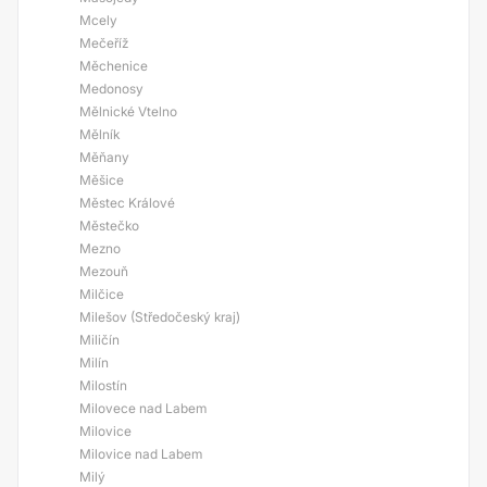
Mcely
Mečeříž
Měchenice
Medonosy
Mělnické Vtelno
Mělník
Měňany
Měšice
Městec Králové
Městečko
Mezno
Mezouň
Milčice
Milešov (Středočeský kraj)
Miličín
Milín
Milostín
Milovece nad Labem
Milovice
Milovice nad Labem
Milý