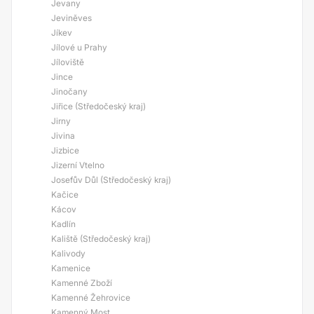
Jevany
Jeviněves
Jíkev
Jílové u Prahy
Jíloviště
Jince
Jinočany
Jiřice (Středočeský kraj)
Jirny
Jivina
Jizbice
Jizerní Vtelno
Josefův Důl (Středočeský kraj)
Kačice
Kácov
Kadlín
Kaliště (Středočeský kraj)
Kalivody
Kamenice
Kamenné Zboží
Kamenné Žehrovice
Kamenný Most