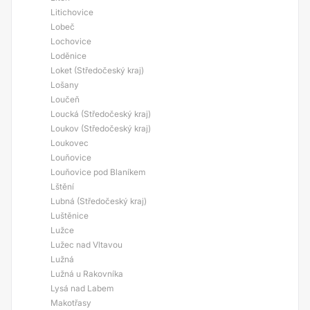
Litichovice
Lobeč
Lochovice
Loděnice
Loket (Středočeský kraj)
Lošany
Loučeň
Loucká (Středočeský kraj)
Loukov (Středočeský kraj)
Loukovec
Louňovice
Louňovice pod Blaníkem
Lštění
Lubná (Středočeský kraj)
Luštěnice
Lužce
Lužec nad Vltavou
Lužná
Lužná u Rakovníka
Lysá nad Labem
Makotřasy