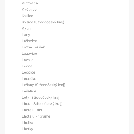
Kutrovice
Květnice
Kvílice
Kyšice (Středočeský kraj)
Kytín
Lány
Lašovice
Lázně Toušeň
Lážovice
Lazsko
Ledce
Ledčice
Ledečko
Lešany (Středočeský kraj)
Lešetice
Lety (Středočeský kraj)
Lhota (Středočeský kraj)
Lhota u Dřís
Lhota u Příbramě
Lhotka
Lhotky