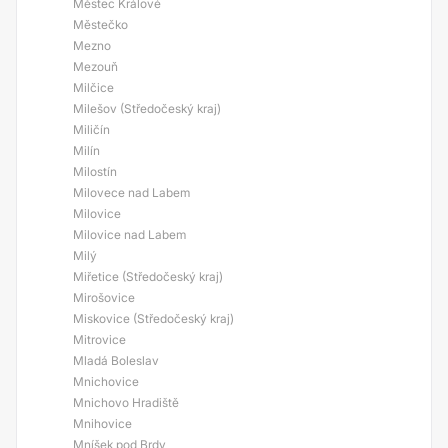
Městec Králové
Městečko
Mezno
Mezouň
Milčice
Milešov (Středočeský kraj)
Miličín
Milín
Milostín
Milovece nad Labem
Milovice
Milovice nad Labem
Milý
Miřetice (Středočeský kraj)
Mirošovice
Miskovice (Středočeský kraj)
Mitrovice
Mladá Boleslav
Mnichovice
Mnichovo Hradiště
Mnihovice
Mníšek pod Brdy