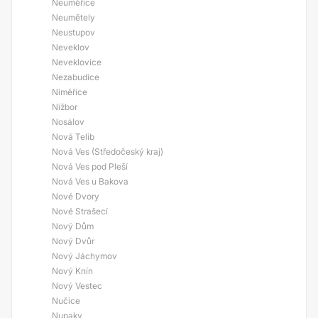
Neuměřice
Neumětely
Neustupov
Neveklov
Neveklovice
Nezabudice
Niměřice
Nižbor
Nosálov
Nová Telib
Nová Ves (Středočeský kraj)
Nová Ves pod Pleší
Nová Ves u Bakova
Nové Dvory
Nové Strašecí
Nový Dům
Nový Dvůr
Nový Jáchymov
Nový Knín
Nový Vestec
Nučice
Nupaky