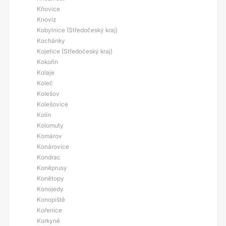
Kňovice
Knovíz
Kobylnice (Středočeský kraj)
Kochánky
Kojetice (Středočeský kraj)
Kokořín
Kolaje
Koleč
Kolešov
Kolešovice
Kolín
Kolomuty
Komárov
Konárovice
Kondrac
Koněprusy
Konětopy
Konojedy
Konopiště
Kořenice
Korkyně