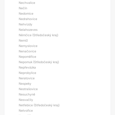
Nechvalice
Nečín
Nedomice
Nedrahovice
Nehvizdy
Nelahozeves
Němčice (Středočeský kraj)
Nemíž
Nemyslovice
Nenačovice
Nepoměřice
Nepomuk (Středočeský kraj)
Nepřevázka
Neprobylice
Neratovice
Nespeky
Nestrašovice
Nesuchyně
Nesvačily
Netřebice (Středočeský kraj)
Netvořice