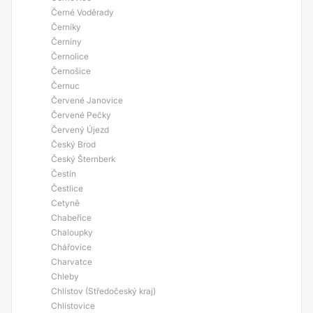
Černé Voděrady
Černíky
Černíny
Černolice
Černošice
Černuc
Červené Janovice
Červené Pečky
Červený Újezd
Český Brod
Český Šternberk
Čestín
Čestlice
Cetyně
Chabeřice
Chaloupky
Chářovice
Charvatce
Chleby
Chlístov (Středočeský kraj)
Chlístovice