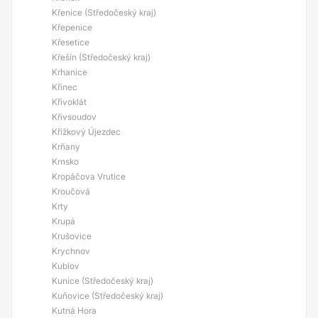
Křenice (Středočeský kraj)
Křepenice
Křesetice
Křešín (Středočeský kraj)
Krhanice
Křinec
Křivoklát
Křivsoudov
Křížkový Újezdec
Krňany
Krnsko
Kropáčova Vrutice
Kroučová
Krty
Krupá
Krušovice
Krychnov
Kublov
Kunice (Středočeský kraj)
Kuňovice (Středočeský kraj)
Kutná Hora