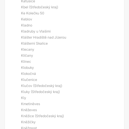
Katusice
Kbel (Středočeský kraj)
Ke Kolečku 50
Keblov
Kladno
Kladruby u Vlašimi
Klášter Hradiště nad Jizerou
Klášterní Skalice
Klecany
Klíčany
Klínec
Klobuky
Klokočná
Klučenice
Klučov (Středočeský kraj)
Kluky (Středočeský kraj)
Kly
Kmetiněves
Kněževes
Kněžice (Středočeský kraj)
Kněžičky
Kněžmost