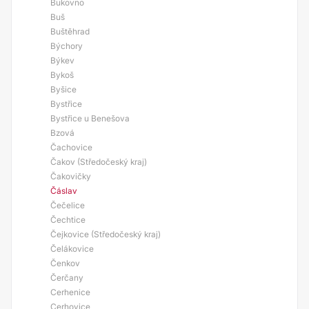
Bukovno
Buš
Buštěhrad
Býchory
Býkev
Bykoš
Byšice
Bystřice
Bystřice u Benešova
Bzová
Čachovice
Čakov (Středočeský kraj)
Čakovičky
Čáslav
Čečelice
Čechtice
Čejkovice (Středočeský kraj)
Čelákovice
Čenkov
Čerčany
Cerhenice
Cerhovice