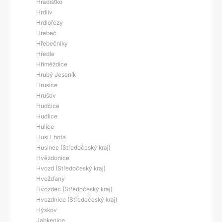
Hradišťko
Hrdlív
Hrdlořezy
Hřebeč
Hřebečníky
Hředle
Hřiměždice
Hrubý Jeseník
Hrusice
Hrušov
Hudčice
Hudlice
Hulice
Husí Lhota
Husinec (Středočeský kraj)
Hvězdonice
Hvozd (Středočeský kraj)
Hvožďany
Hvozdec (Středočeský kraj)
Hvozdnice (Středočeský kraj)
Hýskov
Jabkenice