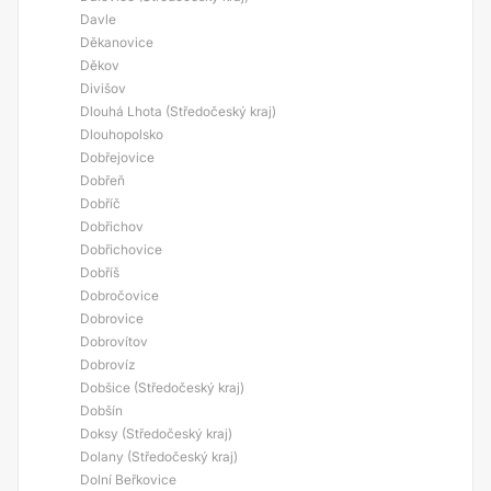
Davle
Děkanovice
Děkov
Divišov
Dlouhá Lhota (Středočeský kraj)
Dlouhopolsko
Dobřejovice
Dobřeň
Dobříč
Dobřichov
Dobřichovice
Dobříš
Dobročovice
Dobrovice
Dobrovítov
Dobrovíz
Dobšice (Středočeský kraj)
Dobšín
Doksy (Středočeský kraj)
Dolany (Středočeský kraj)
Dolní Beřkovice