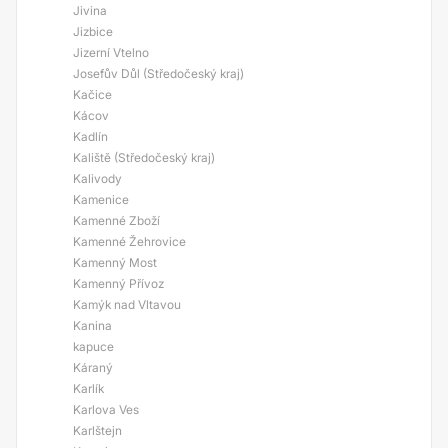
Jivina
Jizbice
Jizerní Vtelno
Josefův Důl (Středočeský kraj)
Kačice
Kácov
Kadlín
Kaliště (Středočeský kraj)
Kalivody
Kamenice
Kamenné Zboží
Kamenné Žehrovice
Kamenný Most
Kamenný Přívoz
Kamýk nad Vltavou
Kanina
kapuce
Káraný
Karlík
Karlova Ves
Karlštejn