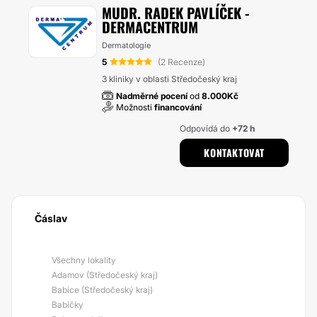
MUDR. RADEK PAVLÍČEK -
DERMACENTRUM
Dermatologie
5
(2 Recenze)
3 kliniky v oblasti Středočeský kraj
Nadměrné pocení
od
8.000Kč
Možnosti
financování
Odpovídá do
+72 h
KONTAKTOVAT
Čáslav
Všechny lokality
Adamov (Středočeský kraj)
Babice (Středočeský kraj)
Babičky