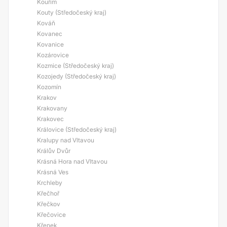
Kouřim
Kouty (Středočeský kraj)
Kováň
Kovanec
Kovanice
Kozárovice
Kozmice (Středočeský kraj)
Kozojedy (Středočeský kraj)
Kozomín
Krakov
Krakovany
Krakovec
Královice (Středočeský kraj)
Kralupy nad Vltavou
Králův Dvůr
Krásná Hora nad Vltavou
Krásná Ves
Krchleby
Křečhoř
Křečkov
Křečovice
Křenek