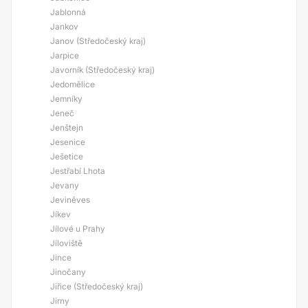
Jablonná
Jankov
Janov (Středočeský kraj)
Jarpice
Javorník (Středočeský kraj)
Jedomělice
Jemníky
Jeneč
Jenštejn
Jesenice
Ješetice
Jestřabí Lhota
Jevany
Jeviněves
Jíkev
Jílové u Prahy
Jíloviště
Jince
Jinočany
Jiřice (Středočeský kraj)
Jirny