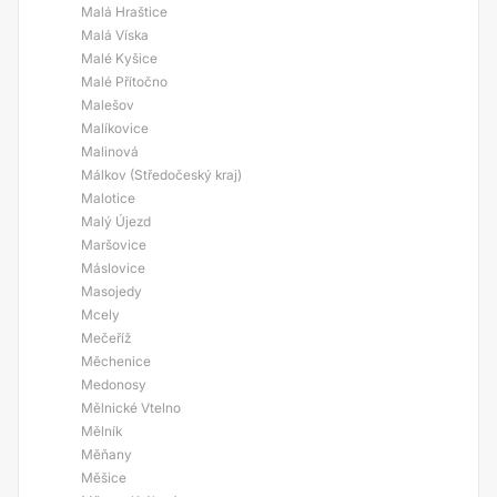
Malá Hraštice
Malá Víska
Malé Kyšice
Malé Přítočno
Malešov
Malíkovice
Malinová
Málkov (Středočeský kraj)
Malotice
Malý Újezd
Maršovice
Máslovice
Masojedy
Mcely
Mečeříž
Měchenice
Medonosy
Mělnické Vtelno
Mělník
Měňany
Měšice