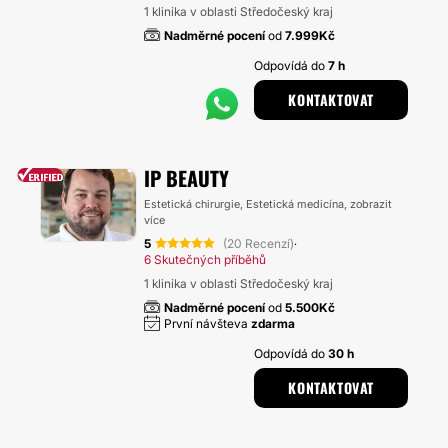
1 klinika v oblasti Středočeský kraj
Nadměrné pocení
od
7.999Kč
Odpovídá do
7 h
KONTAKTOVAT
IP BEAUTY
Estetická chirurgie, Estetická medicína,
zobrazit
více
5
(20 Recenzí)
·
6 Skutečných příběhů
1 klinika v oblasti Středočeský kraj
Nadměrné pocení
od
5.500Kč
První návšteva
zdarma
Odpovídá do
30 h
KONTAKTOVAT