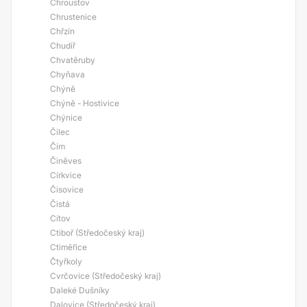
Chroustov
Chrustenice
Chřzín
Chudíř
Chvatěruby
Chyňava
Chýně
Chýně - Hostivice
Chýnice
Čilec
Čím
Činěves
Církvice
Čisovice
Čistá
Cítov
Ctiboř (Středočeský kraj)
Ctiměřice
Čtyřkoly
Cvrčovice (Středočeský kraj)
Daleké Dušníky
Dalovice (Středočeský kraj)