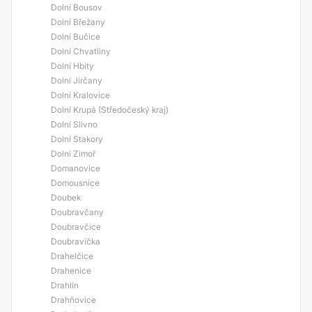
Dolní Bousov
Dolní Břežany
Dolní Bučice
Dolní Chvatliny
Dolní Hbity
Dolní Jirčany
Dolní Kralovice
Dolní Krupá (Středočeský kraj)
Dolní Slivno
Dolní Stakory
Dolní Zimoř
Domanovice
Domousnice
Doubek
Doubravčany
Doubravčice
Doubravička
Drahelčice
Drahenice
Drahlín
Drahňovice