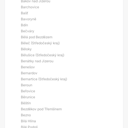
Bakov nad Jizerou
Barchovice
Bašť
Bavoryně
Bdín
Bečváry
Bělá pod Bezdězem
Běleč (Středočeský kraj)
Běloky
Bělušice (Středočeský kraj)
Benátky nad Jizerou
Benešov
Bernardov
Bernartice (Středočeský kraj)
Beroun
Beřovice
Běrunice
Běštín
Bezděkov pod Třemšínem
Bezno
Bílá Hlína
Bílé Podolí