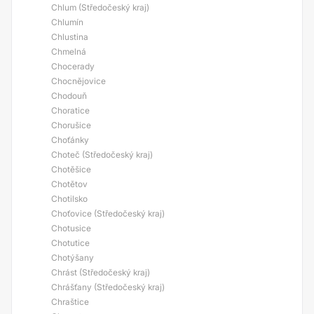
Chlum (Středočeský kraj)
Chlumín
Chlustina
Chmelná
Chocerady
Chocnějovice
Chodouň
Choratice
Chorušice
Choťánky
Choteč (Středočeský kraj)
Chotěšice
Chotětov
Chotilsko
Choťovice (Středočeský kraj)
Chotusice
Chotutice
Chotýšany
Chrást (Středočeský kraj)
Chrášťany (Středočeský kraj)
Chraštice