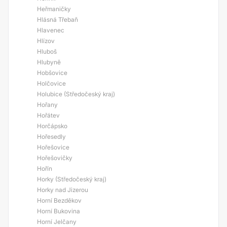
Heřmaničky
Hlásná Třebaň
Hlavenec
Hlízov
Hluboš
Hlubyně
Hobšovice
Holčovice
Holubice (Středočeský kraj)
Hořany
Hořátev
Horčápsko
Hořesedly
Hořešovice
Hořešovičky
Hořín
Horky (Středočeský kraj)
Horky nad Jizerou
Horní Bezděkov
Horní Bukovina
Horní Jelčany