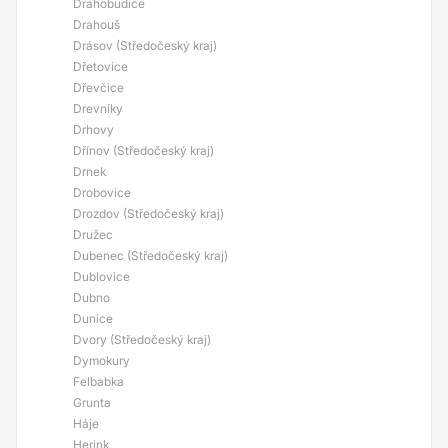
Drahobudice
Drahouš
Drásov (Středočeský kraj)
Dřetovice
Dřevčice
Drevníky
Drhovy
Dřínov (Středočeský kraj)
Drnek
Drobovice
Drozdov (Středočeský kraj)
Družec
Dubenec (Středočeský kraj)
Dublovice
Dubno
Dunice
Dvory (Středočeský kraj)
Dymokury
Felbabka
Grunta
Háje
Herink