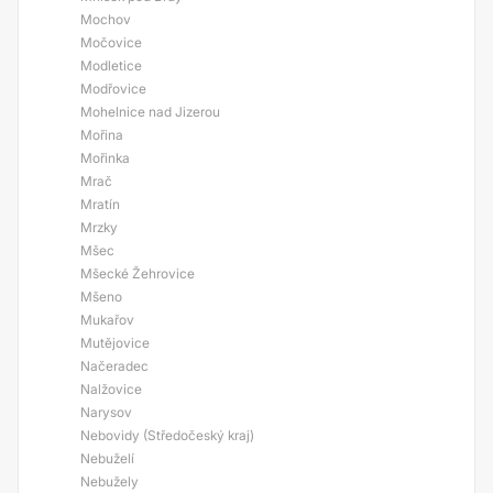
Mochov
Močovice
Modletice
Modřovice
Mohelnice nad Jizerou
Mořina
Mořinka
Mrač
Mratín
Mrzky
Mšec
Mšecké Žehrovice
Mšeno
Mukařov
Mutějovice
Načeradec
Nalžovice
Narysov
Nebovidy (Středočeský kraj)
Nebuželí
Nebužely