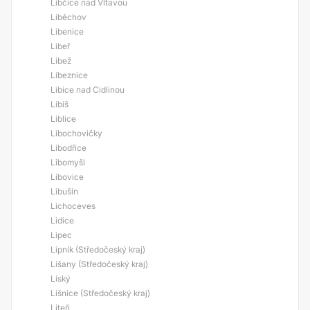
Libčice nad Vltavou
Liběchov
Libenice
Libeř
Libež
Líbeznice
Libice nad Cidlinou
Libiš
Liblice
Libochovičky
Libodřice
Libomyšl
Libovice
Libušín
Lichoceves
Lidice
Lipec
Lipník (Středočeský kraj)
Lišany (Středočeský kraj)
Líský
Líšnice (Středočeský kraj)
Liteň