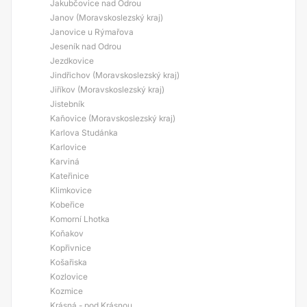
Jakubčovice nad Odrou
Janov (Moravskoslezský kraj)
Janovice u Rýmařova
Jeseník nad Odrou
Jezdkovice
Jindřichov (Moravskoslezský kraj)
Jiříkov (Moravskoslezský kraj)
Jistebník
Kaňovice (Moravskoslezský kraj)
Karlova Studánka
Karlovice
Karviná
Kateřinice
Klimkovice
Kobeřice
Komorní Lhotka
Koňakov
Kopřivnice
Košařiska
Kozlovice
Kozmice
Krásná - pod Krásnou