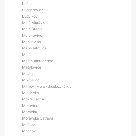
Lučina
Ludgeřovice
Ludvíkov
Malá Morávka
Malá Štáhle
Malenovice
Mankovice
Markvartovice
Melč
Město Albrechtice
Metylovice
Mezina
Mikolajice
Milíkov (Moravskoslezský kraj)
Mladecko
Mokré Lazce
Moravice
Morávka
Moravská Ostrava
Mořkov
Mošnov