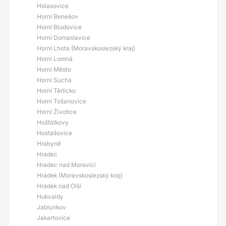
Holasovice
Horní Benešov
Horní Bludovice
Horní Domaslavice
Horní Lhota (Moravskoslezský kraj)
Horní Lomná
Horní Město
Horní Suchá
Horní Těrlicko
Horní Tošanovice
Horní Životice
Hošťálkovy
Hostašovice
Hrabyně
Hradec
Hradec nad Moravicí
Hrádek (Moravskoslezský kraj)
Hrádek nad Olší
Hukvaldy
Jablunkov
Jakartovice