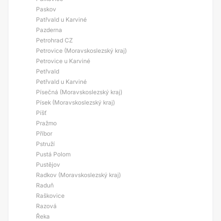
Paskov
Patřvald u Karviné
Pazderna
Petrohrad CZ
Petrovice (Moravskoslezský kraj)
Petrovice u Karviné
Petřvald
Petřvald u Karviné
Písečná (Moravskoslezský kraj)
Písek (Moravskoslezský kraj)
Píšť
Pražmo
Příbor
Pstruží
Pustá Polom
Pustějov
Radkov (Moravskoslezský kraj)
Raduň
Raškovice
Razová
Řeka