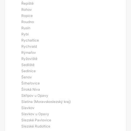
Řepiště
Rohov
Ropice
Roudno
Rusín
Rybí
Rychaltice
Rychvald
Rýmařov
Ryžoviště
Sedliště
Sedlnice
Šenov
Šilheřovice
Široká Niva
Skřipov u Opavy
Slatina (Moravskoslezský kraj)
Slavkov
Slavkov u Opavy
Slezské Pavlovice
Slezské Rudoltice