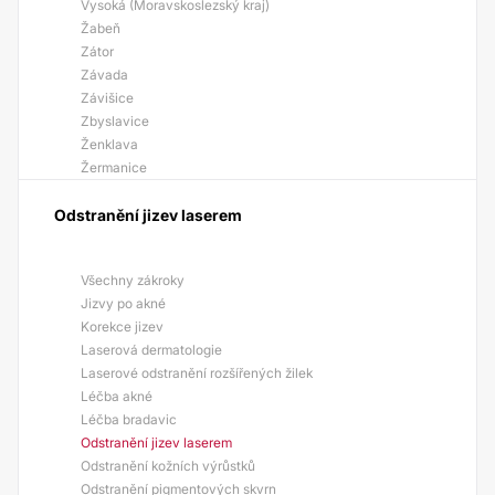
Vysoká (Moravskoslezský kraj)
Žabeň
Zátor
Závada
Závišice
Zbyslavice
Ženklava
Žermanice
Odstranění jizev laserem
Všechny zákroky
Jizvy po akné
Korekce jizev
Laserová dermatologie
Laserové odstranění rozšířených žilek
Léčba akné
Léčba bradavic
Odstranění jizev laserem
Odstranění kožních výrůstků
Odstranění pigmentových skvrn