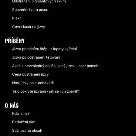
Odstranění pigmentových skvrn
Zpevnění tvaru prsou
Plexr
Cévní laser na jizvy
PŘÍBĚHY
Jizva po odběru štěpu z lopaty kyčelní
Jizva po odstraneni tetovani
Akné a nevzhledný obličej, plný jizev - laser pomohl
Cena odstranění jizvy
Nos, jizvy po autohavarii
Tělo pokryté jizvami - jak se jich zbavit?
O NÁS
Kdo jsme?
Redakční tým
Stížnost na obsah