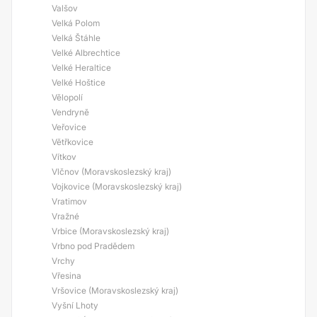
Valšov
Velká Polom
Velká Štáhle
Velké Albrechtice
Velké Heraltice
Velké Hoštice
Vělopolí
Vendryně
Veřovice
Větřkovice
Vítkov
Vlčnov (Moravskoslezský kraj)
Vojkovice (Moravskoslezský kraj)
Vratimov
Vražné
Vrbice (Moravskoslezský kraj)
Vrbno pod Pradědem
Vrchy
Vřesina
Vršovice (Moravskoslezský kraj)
Vyšní Lhoty