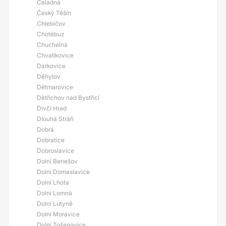
Čeladná
Český Těšín
Chlebičov
Chotěbuz
Chuchelná
Chvalíkovice
Darkovice
Děhylov
Dětmarovice
Dětřichov nad Bystřicí
Dívčí Hrad
Dlouhá Stráň
Dobrá
Dobratice
Dobroslavice
Dolní Benešov
Dolní Domaslavice
Dolní Lhota
Dolní Lomná
Dolní Lutyně
Dolní Moravice
Dolní Tošanovice