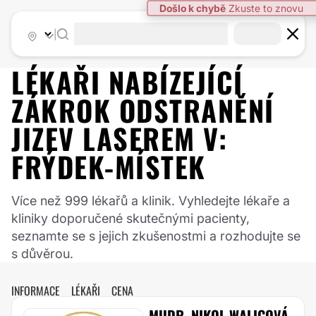
Došlo k chybě
Zkuste to znovu
|
LÉKAŘI NABÍZEJÍCÍ
ZÁKROK
ODSTRANĚNÍ
JIZEV LASEREM
V:
FRÝDEK-MÍSTEK
Více než 999 lékařů a klinik. Vyhledejte lékaře a
kliniky doporučené skutečnými pacienty,
seznamte se s jejich zkušenostmi a rozhodujte se
s důvěrou.
INFORMACE
LÉKAŘI
CENA
MUDR. NIKOL WALICOVÁ