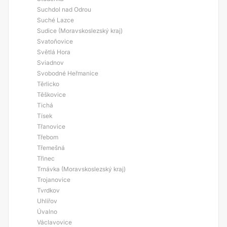
Suchdol nad Odrou
Suché Lazce
Sudice (Moravskoslezský kraj)
Svatoňovice
Světlá Hora
Sviadnov
Svobodné Heřmanice
Těrlicko
Těškovice
Tichá
Tísek
Třanovice
Třebom
Třemešná
Třinec
Trnávka (Moravskoslezský kraj)
Trojanovice
Tvrdkov
Uhlířov
Úvalno
Václavovice