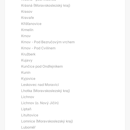
Krásná (Moravskoslezský kraj)
Krasov
Kravaře
Křišťanovice
Krmelín
Krnov
Krnov - Pod Bezručovým vrchem
Krnov - Pod Cvilínem
Kružberk
Kujavy
Kunčice pod Ondřejníkem
Kunín
Kyjovice
Leskovec nad Moravicí
Lhotka (Moravskoslezský kraj)
Lichnov
Lichnov (o. Nový Jičín)
Liptaň
Litultovice
Lomnice (Moravskoslezský kraj)
Luboměř