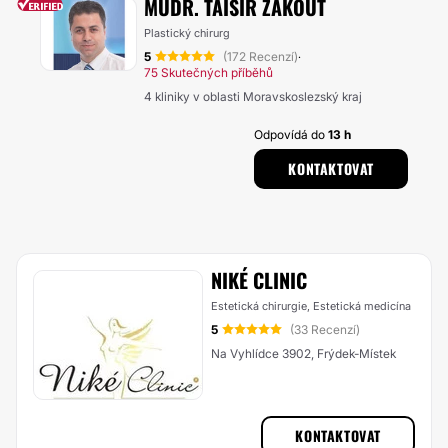
MUDR. TAISIR ZAKOUT
Plastický chirurg
5
(172 Recenzí)
·
75 Skutečných příběhů
4 kliniky v oblasti Moravskoslezský kraj
Odpovídá do
13 h
KONTAKTOVAT
NIKÉ CLINIC
Estetická chirurgie, Estetická medicína
5
(33 Recenzí)
Na Vyhlídce 3902, Frýdek-Místek
KONTAKTOVAT