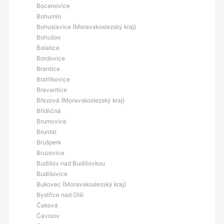
Bocanovice
Bohumín
Bohuslavice (Moravskoslezský kraj)
Bohušov
Bolatice
Bordovice
Brantice
Bratříkovice
Bravantice
Březová (Moravskoslezský kraj)
Břidličná
Brumovice
Bruntál
Brušperk
Bruzovice
Budišov nad Budišovkou
Budišovice
Bukovec (Moravskoslezský kraj)
Bystřice nad Olší
Čaková
Čavisov