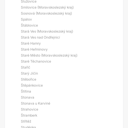
Služovice
Smilovice (Moravskoslezský kraj)
Sosnová (Moravskoslezský kraj)
Spálov
Štáblovice
Stará Ves (Moravskoslezský kraj)
Stará Ves nad Ondřejnicí
Staré Hamry
Staré Heřminovy
Staré Město (Moravskoslezský kraj)
Staré Těchanovice
Stařič
Starý Jičín
Stěbořice
Štěpánkovice
Štítina
Stonava
Stonava u Karviné
Strahovice
Štramberk
Střítěž
Studénka