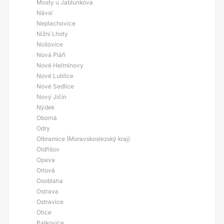
Mosty u Jablunkova
Návsí
Neplachovice
Nižní Lhoty
Nošovice
Nová Pláň
Nové Heřminovy
Nové Lublice
Nové Sedlice
Nový Jičín
Nýdek
Oborná
Odry
Olbramice (Moravskoslezský kraj)
Oldřišov
Opava
Orlová
Osoblaha
Ostrava
Ostravice
Otice
Palkovice