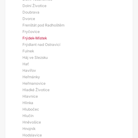
Dolní Životice
Doubrava
Dvorce
Frenštát pod Radhoštěm
Fryčovice
Frýdek-Místek
Frýdlant nad Ostravicí
Fulnek
Háj ve Slezsku
Hať
Havířov
Heřmánky
Heřmanovice
Hladké Životice
Hlavnice
Hlinka
Hlubočec
Hlučín
Hněvošice
Hnojník
Hodslavice