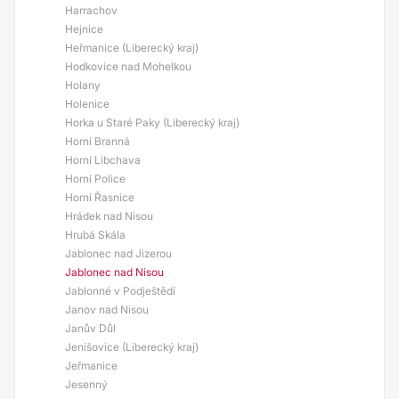
Harrachov
Hejnice
Heřmanice (Liberecký kraj)
Hodkovice nad Mohelkou
Holany
Holenice
Horka u Staré Paky (Liberecký kraj)
Horní Branná
Horní Libchava
Horní Police
Horní Řasnice
Hrádek nad Nisou
Hrubá Skála
Jablonec nad Jizerou
Jablonec nad Nisou
Jablonné v Podještědí
Janov nad Nisou
Janův Důl
Jenišovice (Liberecký kraj)
Jeřmanice
Jesenný