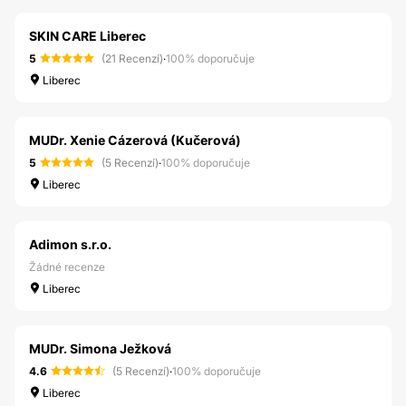
SKIN CARE Liberec
5
(21 Recenzí)
·
100% doporučuje
Liberec
MUDr. Xenie Cázerová (Kučerová)
5
(5 Recenzí)
·
100% doporučuje
Liberec
Adimon s.r.o.
Žádné recenze
Liberec
MUDr. Simona Ježková
4.6
(5 Recenzí)
·
100% doporučuje
Liberec