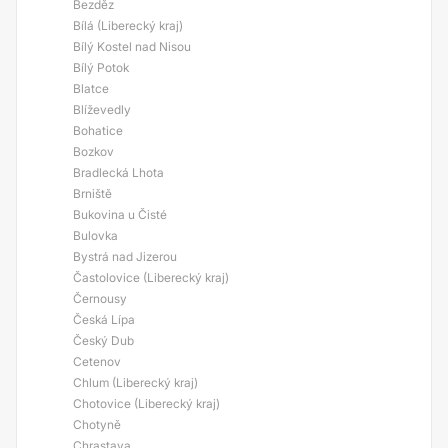
Bezděz
Bílá (Liberecký kraj)
Bílý Kostel nad Nisou
Bílý Potok
Blatce
Blíževedly
Bohatice
Bozkov
Bradlecká Lhota
Brniště
Bukovina u Čisté
Bulovka
Bystrá nad Jizerou
Častolovice (Liberecký kraj)
Černousy
Česká Lípa
Český Dub
Cetenov
Chlum (Liberecký kraj)
Chotovice (Liberecký kraj)
Chotyně
Chrastava