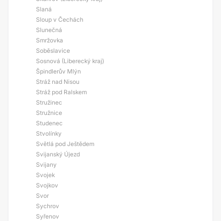
Slaná
Sloup v Čechách
Slunečná
Smržovka
Soběslavice
Sosnová (Liberecký kraj)
Špindlerův Mlýn
Stráž nad Nisou
Stráž pod Ralskem
Stružinec
Stružnice
Studenec
Stvolínky
Světlá pod Ještědem
Svijanský Újezd
Svijany
Svojek
Svojkov
Svor
Sychrov
Syřenov