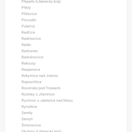
Přepeře (Liberecký kraj)
Příkrý
Příšovice
Provodín
Pulečný
Radčice
Radimovice
Rádlo
Radvanec
Radvánovice
Rakousy
Raspenava
Rokytnice nad Jizerou
Roprachtice
Rovensko pod Troskami
Roztoky u Jilemnice
Rychnov u Jablonce nad Nisou
Rynoltice
Semily
Semyli
Šimonovice
Skuhrov (Liberecký kraj)