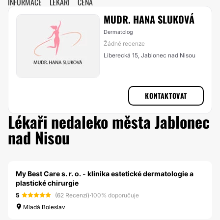
INFORMACE
LÉKAŘI
CENA
MUDR. HANA SLUKOVÁ
Dermatolog
Žádné recenze
Liberecká 15, Jablonec nad Nisou
KONTAKTOVAT
Lékaři nedaleko města Jablonec
nad Nisou
My Best Care s. r. o. - klinika estetické dermatologie a
plastické chirurgie
5
(62 Recenzí)
·
100% doporučuje
Mladá Boleslav