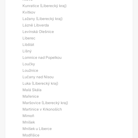
Kunratice (Liberecký kraj)
Kvítkov
Lažany (Liberecký kraj)
Lázně Libverda
Levínská Olešnice
Liberec
Libštát
Líšný
Lomnice nad Popelkou
Loučky
Loužnice
Lučany nad Nisou
Luka (Liberecký kraj)
Malá Skála
Mařenice
Maršovice (Liberecký kraj)
Martinice v Krkonoších
Mimoň
Mníšek
Mníšek u Liberce
Modřišice