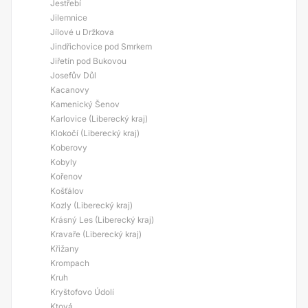
Jestřebí
Jilemnice
Jílové u Držkova
Jindřichovice pod Smrkem
Jiřetín pod Bukovou
Josefův Důl
Kacanovy
Kamenický Šenov
Karlovice (Liberecký kraj)
Klokočí (Liberecký kraj)
Koberovy
Kobyly
Kořenov
Košťálov
Kozly (Liberecký kraj)
Krásný Les (Liberecký kraj)
Kravaře (Liberecký kraj)
Křižany
Krompach
Kruh
Kryštofovo Údolí
Ktová