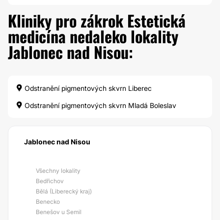
Kliniky pro zákrok Estetická
medicína nedaleko lokality
Jablonec nad Nisou:
Odstranění pigmentových skvrn Liberec
Odstranění pigmentových skvrn Mladá Boleslav
Jablonec nad Nisou
Všechny lokality
Bedřichov
Bělá (Liberecký kraj)
Benecko
Benešov u Semil