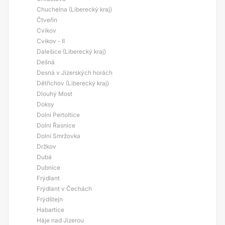
Chuchelna (Liberecký kraj)
Čtveřín
Cvikov
Cvikov - II
Dalešice (Liberecký kraj)
Dešná
Desná v Jizerských horách
Dětřichov (Liberecký kraj)
Dlouhý Most
Doksy
Dolní Pertoltice
Dolní Řasnice
Dolní Smržovka
Držkov
Dubá
Dubnice
Frýdlant
Frýdlant v Čechách
Frýdštejn
Habartice
Háje nad Jizerou