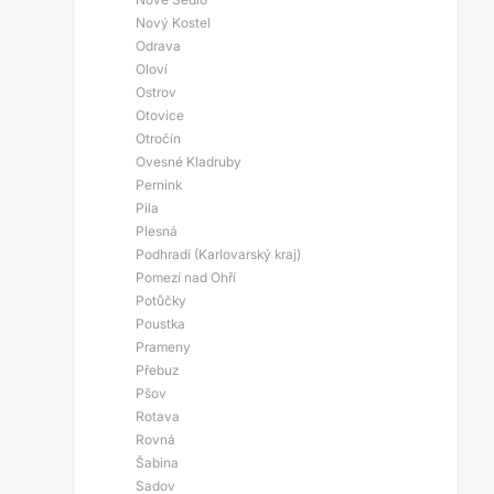
Nový Kostel
Odrava
Oloví
Ostrov
Otovice
Otročín
Ovesné Kladruby
Pernink
Pila
Plesná
Podhradí (Karlovarský kraj)
Pomezí nad Ohří
Potůčky
Poustka
Prameny
Přebuz
Pšov
Rotava
Rovná
Šabina
Sadov