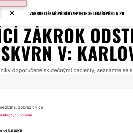
ZÁKROKY
LÉKAŘI
PŘÍBĚHY
ZEPTEJTE SE LÉKAŘE
PŘED A PO
JÍCÍ ZÁKROK
ODST
 SKVRN
V:
KARLO
 kliniky doporučené skutečnými pacienty, seznamte se s
 medicína,
zobrazit více
Skutečných příběhů
n
od
5.610Kč