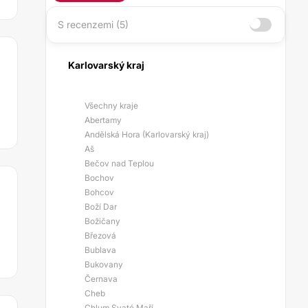
S recenzemi (5)
Karlovarský kraj
Všechny kraje
Abertamy
Andělská Hora (Karlovarský kraj)
Aš
Bečov nad Teplou
Bochov
Bohcov
Boží Dar
Božičany
Březová
Bublava
Bukovany
Černava
Cheb
Chlum Svaté Maří