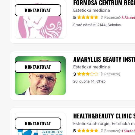
FORMOSA CENTRUM REGEN
KONTAKTOVAT
Estetická medicína
5
·
(1 Recenze)
3 Skute
Staré náměstí 2144, Sokolov
AMARYLLIS BEAUTY INST
KONTAKTOVAT
Estetická medicína
3
(1 Recenze)
26. dubna 14, Cheb
HEALTH&BEAUTY CLINIC S
KONTAKTOVAT
Estetická chirurgie, Estetická 
5
·
(1 Recenze)
1 Skute