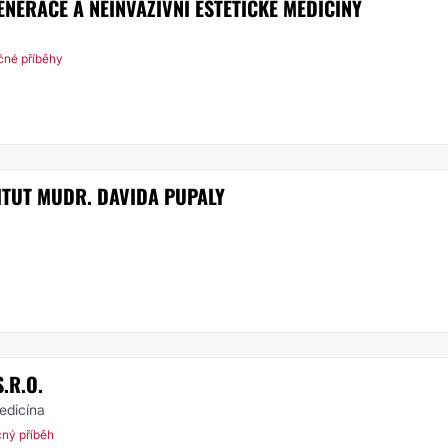
ERACE A NEINVAZIVNÍ ESTETICKÉ MEDICÍNY
čné příběhy
ITUT MUDR. DAVIDA PUPALY
.R.O.
medicína
čný příběh