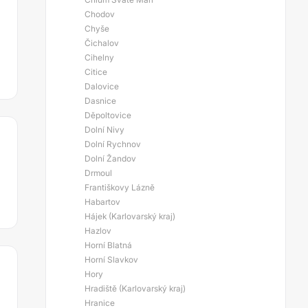
Chodov
Chyše
Čichalov
Cihelny
Citice
Dalovice
Dasnice
Děpoltovice
Dolní Nivy
Dolní Rychnov
Dolní Žandov
Drmoul
Františkovy Lázně
Habartov
Hájek (Karlovarský kraj)
Hazlov
Horní Blatná
Horní Slavkov
Hory
Hradiště (Karlovarský kraj)
Hranice