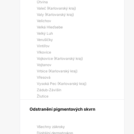
Útvina
Valeč (Karlovarský kraj)
Valy (Karlovarský kraj)
Velichov
Velká Hleďsebe
Velký Luh
Verušičky
Vintířov
Vlkovice
Vojkovice (Karlovarský kraj)
Vojtanov
Vrbice (Karlovarský kraj)
Vřesová
Vysoká Pec (Karlovarský kraj)
Zádub-Závišín
Žlutice
Odstranění pigmentových skvrn
Všechny zákroky
Digitální dermatoskop