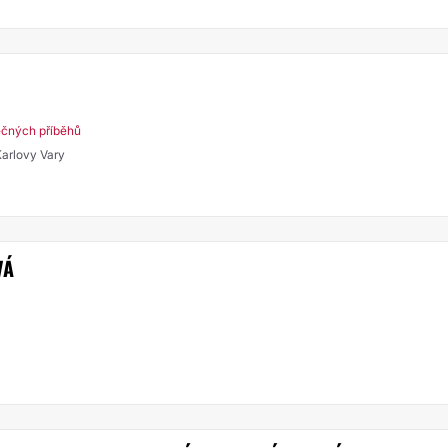
ečných příběhů
Karlovy Vary
VÁ