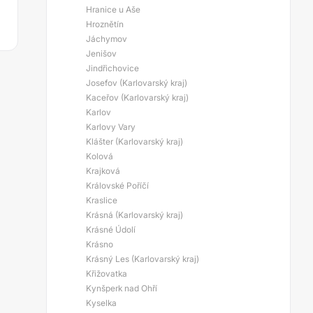
Hranice u Aše
Hroznětín
Jáchymov
Jenišov
Jindřichovice
Josefov (Karlovarský kraj)
Kaceřov (Karlovarský kraj)
Karlov
Karlovy Vary
Klášter (Karlovarský kraj)
Kolová
Krajková
Královské Poříčí
Kraslice
Krásná (Karlovarský kraj)
Krásné Údolí
Krásno
Krásný Les (Karlovarský kraj)
Křižovatka
Kynšperk nad Ohří
Kyselka