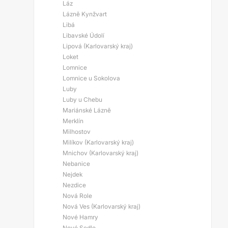
Láz
Lázně Kynžvart
Libá
Libavské Údolí
Lipová (Karlovarský kraj)
Loket
Lomnice
Lomnice u Sokolova
Luby
Luby u Chebu
Mariánské Lázně
Merklín
Milhostov
Milíkov (Karlovarský kraj)
Mnichov (Karlovarský kraj)
Nebanice
Nejdek
Nezdice
Nová Role
Nová Ves (Karlovarský kraj)
Nové Hamry
Nové Sedlo