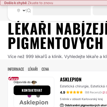
Došlo k chybě
Zkuste to znovu
|
LÉKAŘI NABÍZE
PIGMENTOVÝCH
Více než 999 lékařů a klinik. Vyhledejte lékaře a
INFORMACE
LÉKAŘI
CENA
ASKLEPION
Odpovídá do
41 h
Estetická chirurgie, Estetická
KONTAKTOVAT
4.9
·
(68 Recenzí)
21 
5 klinik v oblasti Karlovarský kraj
Odstranění pigmentových skvr