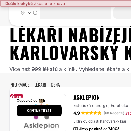
Došlo k chybě
Zkuste to znovu
|
LÉKAŘI NABÍZE
KARLOVARSKÝ 
Více než 999 lékařů a klinik. Vyhledejte lékaře a
INFORMACE
LÉKAŘI
CENA
ASKLEPION
Odpovídá do
41 h
Estetická chirurgie, Estetická
KONTAKTOVAT
4.9
·
(68 Recenzí)
21 
5 klinik v oblasti Karlovarský kraj
Jizvy po akné
od
740Kč