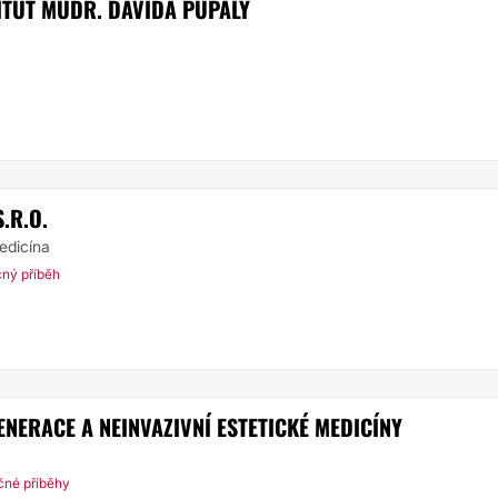
ITUT MUDR. DAVIDA PUPALY
.R.O.
medicína
čný příběh
ERACE A NEINVAZIVNÍ ESTETICKÉ MEDICÍNY
čné příběhy