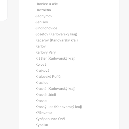
Hranice u Aše
Hroznětín
Jáchymov
Jenišov
Jindřichovice
Josefov (Karlovarský kraj)
Kaceřov (Karlovarský kraj)
Karlov
Karlovy Vary
Klášter (Karlovarský kraj)
Kolová
Krajková
Královské Poříčí
Kraslice
Krásná (Karlovarský kraj)
Krásné Údolí
Krásno
Krásný Les (Karlovarský kraj)
Křižovatka
Kynšperk nad Ohří
Kyselka