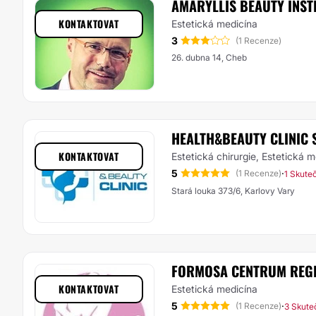
AMARYLLIS BEAUTY INST
KONTAKTOVAT
Estetická medicína
3
(1 Recenze)
26. dubna 14, Cheb
HEALTH&BEAUTY CLINIC S
KONTAKTOVAT
Estetická chirurgie, Estetická 
5
·
(1 Recenze)
1 Skute
Stará louka 373/6, Karlovy Vary
FORMOSA CENTRUM REGEN
KONTAKTOVAT
Estetická medicína
5
·
(1 Recenze)
3 Skute