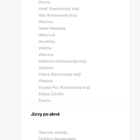
Útvina
Valeč (Karlovarský kraj)
Valy (Karlovarský kraj)
Velichov
Velká Hleďsebe
Velký Luh
Verušičky
Vintířov
Vlkovice
Vojkovice (Karlovarský kraj)
Vojtanov
Vrbice (Karlovarský kraj)
Vřesová
Vysoká Pec (Karlovarský kraj)
Zádub-Závišín
Žlutice
Jizvy po akné
Všechny zákroky
Digitální dermatoskop