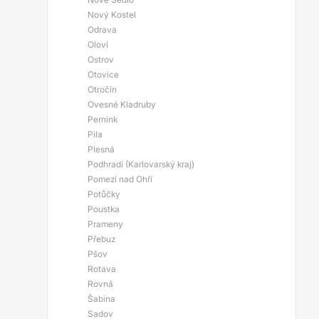
Nový Kostel
Odrava
Oloví
Ostrov
Otovice
Otročín
Ovesné Kladruby
Pernink
Pila
Plesná
Podhradí (Karlovarský kraj)
Pomezí nad Ohří
Potůčky
Poustka
Prameny
Přebuz
Pšov
Rotava
Rovná
Šabina
Sadov