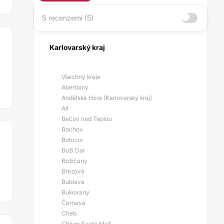
S recenzemi (5)
Karlovarský kraj
Všechny kraje
Abertamy
Andělská Hora (Karlovarský kraj)
Aš
Bečov nad Teplou
Bochov
Bohcov
Boží Dar
Božičany
Březová
Bublava
Bukovany
Černava
Cheb
Chlum Svaté Maří