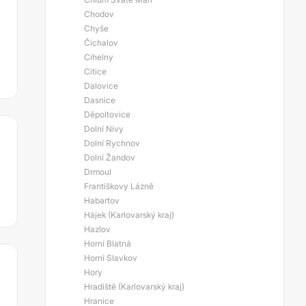
Chodov
Chyše
Čichalov
Cihelny
Citice
Dalovice
Dasnice
Děpoltovice
Dolní Nivy
Dolní Rychnov
Dolní Žandov
Drmoul
Františkovy Lázně
Habartov
Hájek (Karlovarský kraj)
Hazlov
Horní Blatná
Horní Slavkov
Hory
Hradiště (Karlovarský kraj)
Hranice