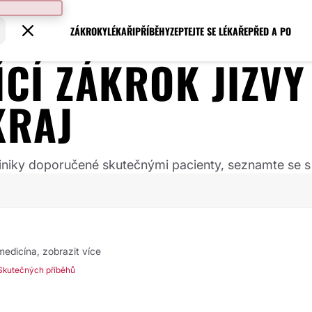
ZÁKROKY
LÉKAŘI
PŘÍBĚHY
ZEPTEJTE SE LÉKAŘE
PŘED A PO
JÍCÍ ZÁKROK
JIZVY
KRAJ
 kliniky doporučené skutečnými pacienty, seznamte se s
 medicína,
zobrazit více
Skutečných příběhů