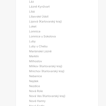
Láz
Lázně Kynžvart
Libá
Libavské Údolí
Lipová (Karlovarský kraj)
Loket
Lomnice
Lomnice u Sokolova
Luby
Luby u Chebu
Mariánské Lázně
Merklín
Milhostov
Milíkov (Karlovarský kraj)
Mnichov (Karlovarský kraj)
Nebanice
Nejdek
Nezdice
Nová Role
Nová Ves (Karlovarský kraj)
Nové Hamry
Nové Sedlo