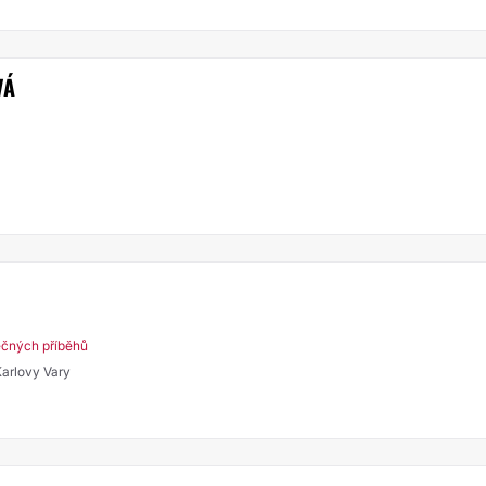
VÁ
ečných příběhů
Karlovy Vary