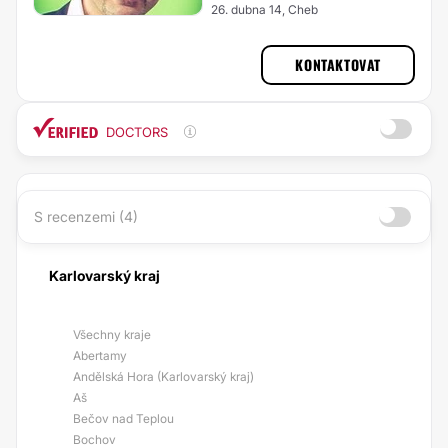
26. dubna 14, Cheb
KONTAKTOVAT
DOCTORS
S recenzemi (4)
Karlovarský kraj
Všechny kraje
Abertamy
Andělská Hora (Karlovarský kraj)
Aš
Bečov nad Teplou
Bochov