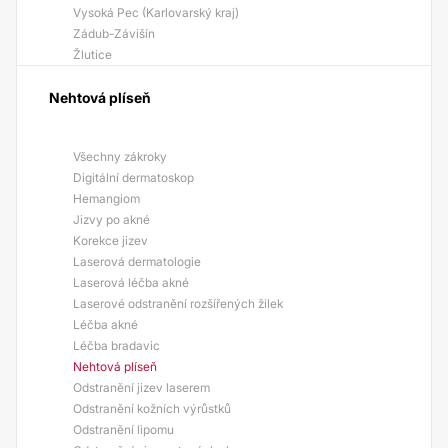
Vysoká Pec (Karlovarský kraj)
Zádub-Závišín
Žlutice
Nehtová plíseň
Všechny zákroky
Digitální dermatoskop
Hemangiom
Jizvy po akné
Korekce jizev
Laserová dermatologie
Laserová léčba akné
Laserové odstranění rozšířených žilek
Léčba akné
Léčba bradavic
Nehtová plíseň
Odstranění jizev laserem
Odstranění kožních výrůstků
Odstranění lipomu