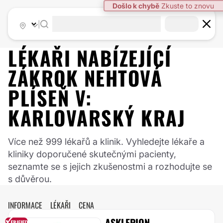
Došlo k chybě
Zkuste to znovu
|
LÉKAŘI NABÍZEJÍCÍ
ZÁKROK
NEHTOVÁ
PLÍSEŇ
V:
KARLOVARSKÝ KRAJ
Více než 999 lékařů a klinik. Vyhledejte lékaře a
kliniky doporučené skutečnými pacienty,
seznamte se s jejich zkušenostmi a rozhodujte se
s důvěrou.
INFORMACE
LÉKAŘI
CENA
ASKLEPION