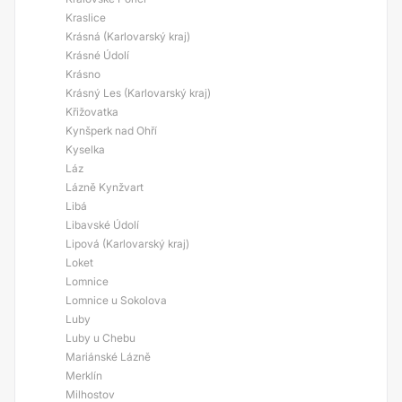
Kraslice
Krásná (Karlovarský kraj)
Krásné Údolí
Krásno
Krásný Les (Karlovarský kraj)
Křižovatka
Kynšperk nad Ohří
Kyselka
Láz
Lázně Kynžvart
Libá
Libavské Údolí
Lipová (Karlovarský kraj)
Loket
Lomnice
Lomnice u Sokolova
Luby
Luby u Chebu
Mariánské Lázně
Merklín
Milhostov