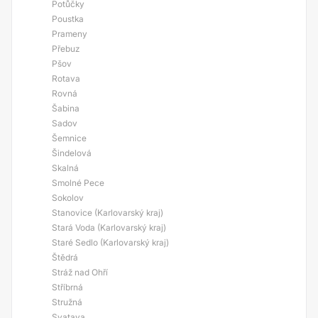
Potůčky
Poustka
Prameny
Přebuz
Pšov
Rotava
Rovná
Šabina
Sadov
Šemnice
Šindelová
Skalná
Smolné Pece
Sokolov
Stanovice (Karlovarský kraj)
Stará Voda (Karlovarský kraj)
Staré Sedlo (Karlovarský kraj)
Štědrá
Stráž nad Ohří
Stříbrná
Stružná
Svatava