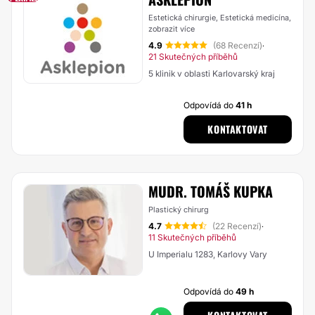
Estetická chirurgie, Estetická medicína,
zobrazit více
4.9
(68 Recenzí)
·
21 Skutečných příběhů
5 klinik v oblasti Karlovarský kraj
Odpovídá do
41 h
KONTAKTOVAT
MUDR. TOMÁŠ KUPKA
Plastický chirurg
4.7
(22 Recenzí)
·
11 Skutečných příběhů
U Imperialu 1283, Karlovy Vary
Odpovídá do
49 h