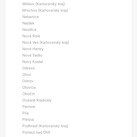
Milíkov (Karlovarský kraj)
Mnichov (Karlovarský kraj)
Nebanice
Nejdek
Nezdice
Nová Role
Nová Ves (Karlovarský kraj)
Nové Hamry
Nové Sedlo
Nový Kostel
Odrava
Oloví
Ostrov
Otovice
Otročín
Ovesné Kladruby
Pernink
Pila
Plesná
Podhradí (Karlovarský kraj)
Pomezí nad Ohří