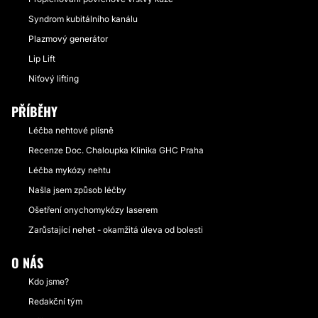
Syndrom kubitálního kanálu
Plazmový generátor
Lip Lift
Niťový lifting
PŘÍBĚHY
Léčba nehtové plísně
Recenze Doc. Chaloupka Klinika GHC Praha
Léčba mykózy nehtu
Našla jsem způsob léčby
Ošetření onychomykózy laserem
Zarůstající nehet - okamžitá úleva od bolesti
O NÁS
Kdo jsme?
Redakční tým