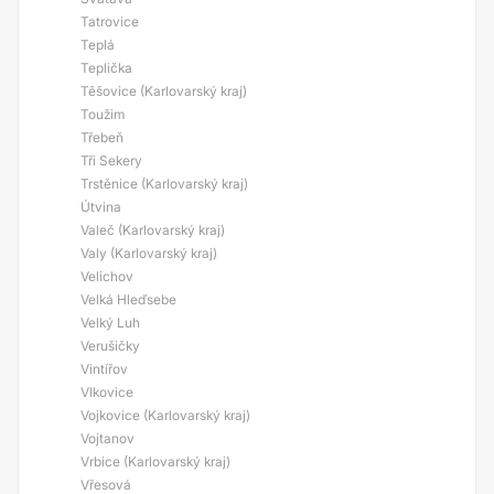
Tatrovice
Teplá
Teplička
Těšovice (Karlovarský kraj)
Toužim
Třebeň
Tři Sekery
Trstěnice (Karlovarský kraj)
Útvina
Valeč (Karlovarský kraj)
Valy (Karlovarský kraj)
Velichov
Velká Hleďsebe
Velký Luh
Verušičky
Vintířov
Vlkovice
Vojkovice (Karlovarský kraj)
Vojtanov
Vrbice (Karlovarský kraj)
Vřesová