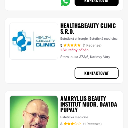
KONTAKTOVAT
HEALTH&BEAUTY CLINIC
S.R.O.
Estetická chirurgie, Estetická medicína
5
(1 Recenze)
·
1 Skutečný příběh
Stará louka 373/6, Karlovy Vary
KONTAKTOVAT
AMARYLLIS BEAUTY
INSTITUT MUDR. DAVIDA
PUPALY
Estetická medicína
3
(1 Recenze)