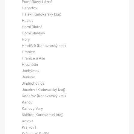
Františkovy Lázně
Habartov
Hájek (Karlovarský kraj)
Hazlov
Horní Blatná
Horní Slavkov
Hory
Hradiště (Karlovarský kraj)
Hranice
Hranice u Aše
Hroznětín
Jáchymov
Jenišov
Jindřichovice
Josefov (Karlovarský kraj)
Kaceřov (Karlovarský kraj)
Karlov
Karlovy Vary
Klášter (Karlovarský kraj)
Kolová
Krajková
Královské Poříčí