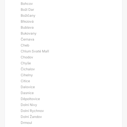
Bohcov
Boží Dar
Božičany
Březová
Bublava
Bukovany
Černava
Cheb
Chlum Svaté Maří
Chodov
Chyše
Čichalov
Cihelny
Citice
Dalovice
Dasnice
Děpoltovice
Dolní Nivy
Dolní Rychnov
Dolní Žandov
Drmoul