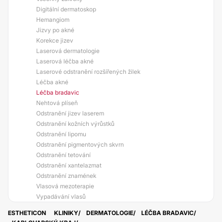
Digitální dermatoskop
Hemangiom
Jizvy po akné
Korekce jizev
Laserová dermatologie
Laserová léčba akné
Laserové odstranění rozšířených žilek
Léčba akné
Léčba bradavic
Nehtová plíseň
Odstranění jizev laserem
Odstranění kožních výrůstků
Odstranění lipomu
Odstranění pigmentových skvrn
Odstranění tetování
Odstranění xantelazmat
Odstranění znamének
Vlasová mezoterapie
Vypadávání vlasů
ESTHETICON
KLINIKY
DERMATOLOGIE
LÉČBA BRADAVIC