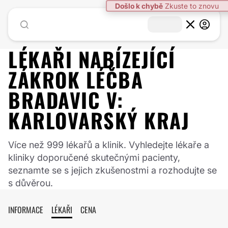
Došlo k chybě
Zkuste to znovu
LÉKAŘI NABÍZEJÍCÍ
ZÁKROK
LÉČBA
BRADAVIC
V:
KARLOVARSKÝ KRAJ
Více než 999 lékařů a klinik. Vyhledejte lékaře a
kliniky doporučené skutečnými pacienty,
seznamte se s jejich zkušenostmi a rozhodujte se
s důvěrou.
INFORMACE
LÉKAŘI
CENA