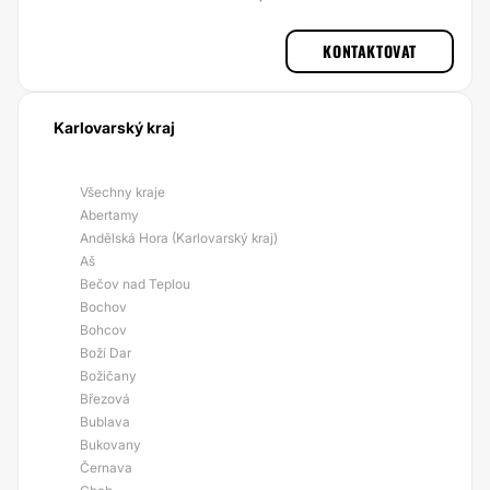
KONTAKTOVAT
Karlovarský kraj
Všechny kraje
Abertamy
Andělská Hora (Karlovarský kraj)
Aš
Bečov nad Teplou
Bochov
Bohcov
Boží Dar
Božičany
Březová
Bublava
Bukovany
Černava