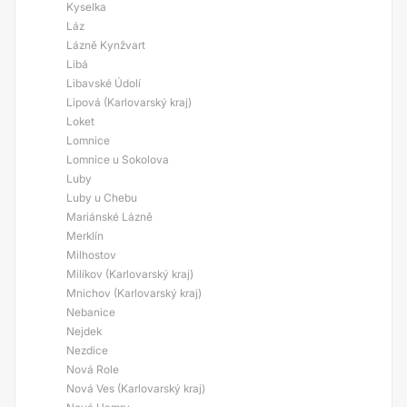
Kyselka
Láz
Lázně Kynžvart
Libá
Libavské Údolí
Lipová (Karlovarský kraj)
Loket
Lomnice
Lomnice u Sokolova
Luby
Luby u Chebu
Mariánské Lázně
Merklín
Milhostov
Milíkov (Karlovarský kraj)
Mnichov (Karlovarský kraj)
Nebanice
Nejdek
Nezdice
Nová Role
Nová Ves (Karlovarský kraj)