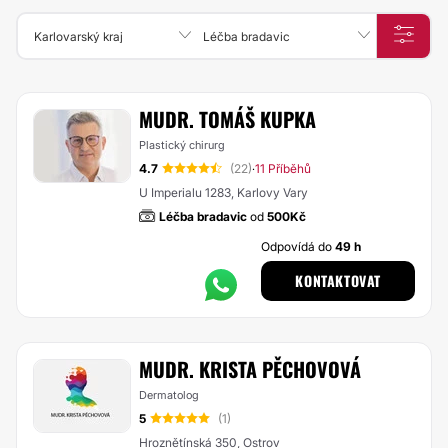
Karlovarský kraj
Léčba bradavic
MUDR. TOMÁŠ KUPKA
Plastický chirurg
4.7
(22)
11 Příběhů
·
U Imperialu 1283, Karlovy Vary
Léčba bradavic
od
500Kč
Odpovídá do
49 h
KONTAKTOVAT
MUDR. KRISTA PĚCHOVOVÁ
Dermatolog
5
(1)
Hroznětínská 350, Ostrov