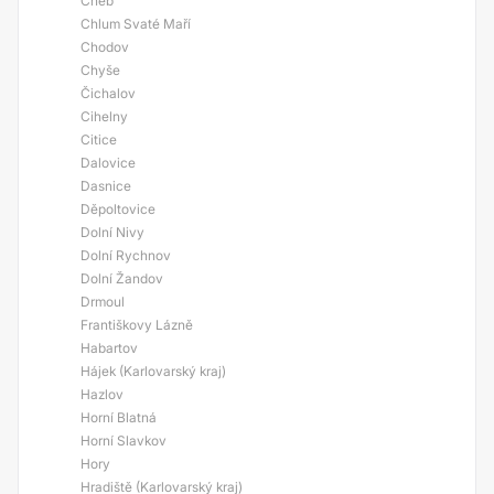
Cheb
Chlum Svaté Maří
Chodov
Chyše
Čichalov
Cihelny
Citice
Dalovice
Dasnice
Děpoltovice
Dolní Nivy
Dolní Rychnov
Dolní Žandov
Drmoul
Františkovy Lázně
Habartov
Hájek (Karlovarský kraj)
Hazlov
Horní Blatná
Horní Slavkov
Hory
Hradiště (Karlovarský kraj)