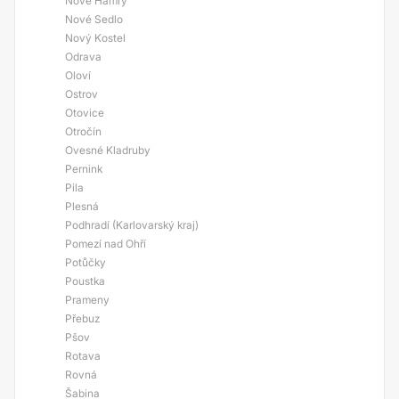
Nové Hamry
Nové Sedlo
Nový Kostel
Odrava
Oloví
Ostrov
Otovice
Otročín
Ovesné Kladruby
Pernink
Pila
Plesná
Podhradí (Karlovarský kraj)
Pomezí nad Ohří
Potůčky
Poustka
Prameny
Přebuz
Pšov
Rotava
Rovná
Šabina