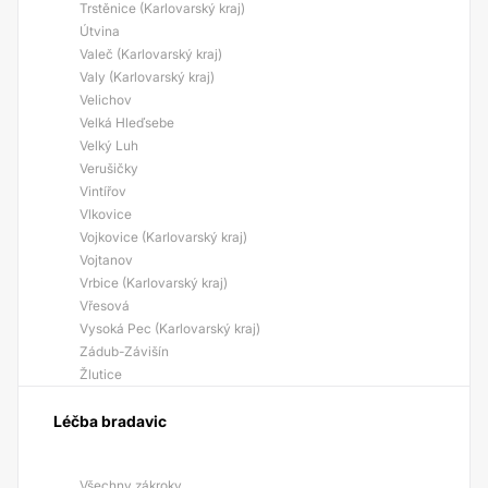
Trstěnice (Karlovarský kraj)
Útvina
Valeč (Karlovarský kraj)
Valy (Karlovarský kraj)
Velichov
Velká Hleďsebe
Velký Luh
Verušičky
Vintířov
Vlkovice
Vojkovice (Karlovarský kraj)
Vojtanov
Vrbice (Karlovarský kraj)
Vřesová
Vysoká Pec (Karlovarský kraj)
Zádub-Závišín
Žlutice
Léčba bradavic
Všechny zákroky