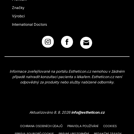
Značky
Výrobci
International Doctors
Informace zveřejňované na portálu Estheticon.cz nemohou v žádném
případě nahradit konzultaci pacienta s lékařem. Estheticon.cz není
odpovědný za produkty nebo služby nabízené odborníky.
Aktualizováno 8. 8. 2026
info@estheticon.cz
OCHRANA OSOBNÍCH ÚDAJŮ
PRAVIDLA POUŽÍVÁNÍ
COOKIES
SPRÁVA SOUBORŮ COOKIE
PRÁVNÍ UPOZORNĚNÍ
REDAKČNÍ ZÁSADY