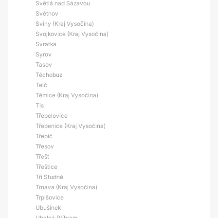
Světlá nad Sázavou
Světnov
Sviny (Kraj Vysočina)
Svojkovice (Kraj Vysočina)
Svratka
Syrov
Tasov
Těchobuz
Telč
Těmice (Kraj Vysočina)
Tis
Třebelovice
Třebenice (Kraj Vysočina)
Třebíč
Třesov
Třešť
Třeštice
Tři Studně
Trnava (Kraj Vysočina)
Trpišovice
Ubušínek
Uhelná Příbram