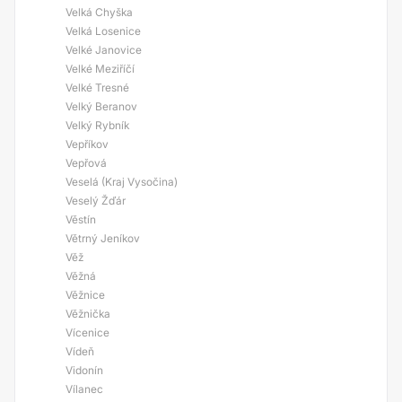
Velká Chyška
Velká Losenice
Velké Janovice
Velké Meziříčí
Velké Tresné
Velký Beranov
Velký Rybník
Vepříkov
Vepřová
Veselá (Kraj Vysočina)
Veselý Žďár
Věstín
Větrný Jeníkov
Věž
Věžná
Věžnice
Věžnička
Vícenice
Vídeň
Vidonín
Vílanec