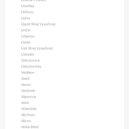
Uhořilka
Uhřínov
Ujčov
Újezd (Kraj Vysočina)
Unčín
Urbanov
Úsobí
Ústí (Kraj Vysočina)
Ústrašín
Útěchovice
Útěchovičky
Valdíkov
Valeč
Vanov
Vanůvek
Vápovice
Vatín
Včelnička
Věchnov
Věcov
Velká Bíteš