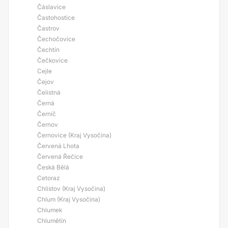
Čáslavice
Častohostice
Častrov
Čechočovice
Čechtín
Čečkovice
Cejle
Čejov
Čelistná
Černá
Černíč
Černov
Černovice (Kraj Vysočina)
Červená Lhota
Červená Řečice
Česká Bělá
Cetoraz
Chlístov (Kraj Vysočina)
Chlum (Kraj Vysočina)
Chlumek
Chlumětín