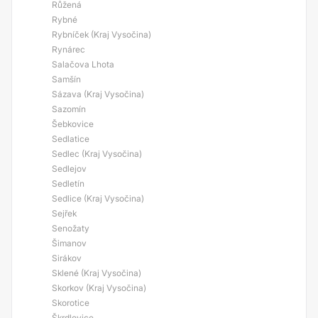
Růžená
Rybné
Rybníček (Kraj Vysočina)
Rynárec
Salačova Lhota
Samšín
Sázava (Kraj Vysočina)
Sazomín
Šebkovice
Sedlatice
Sedlec (Kraj Vysočina)
Sedlejov
Sedletín
Sedlice (Kraj Vysočina)
Sejřek
Senožaty
Šimanov
Sirákov
Sklené (Kraj Vysočina)
Skorkov (Kraj Vysočina)
Skorotice
Škrdlovice