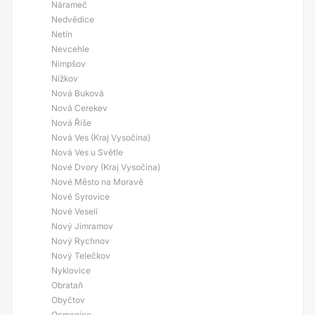
Nárameč
Nedvědice
Netín
Nevcehle
Nimpšov
Nížkov
Nová Buková
Nová Cerekev
Nová Říše
Nová Ves (Kraj Vysočina)
Nová Ves u Světle
Nové Dvory (Kraj Vysočina)
Nové Město na Moravě
Nové Syrovice
Nové Veselí
Nový Jimramov
Nový Rychnov
Nový Telečkov
Nyklovice
Obrataň
Obyčtov
Ocmanice