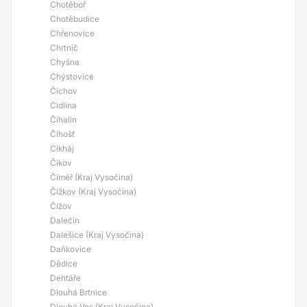
Chotěboř
Chotěbudice
Chřenovice
Chrtníč
Chyšna
Chýstovice
Číchov
Cidlina
Číhalín
Číhošť
Cikháj
Čikov
Číměř (Kraj Vysočina)
Čížkov (Kraj Vysočina)
Čížov
Dalečín
Dalešice (Kraj Vysočina)
Daňkovice
Dědice
Dehtáře
Dlouhá Brtnice
Dlouhá Ves (Kraj Vysočina)