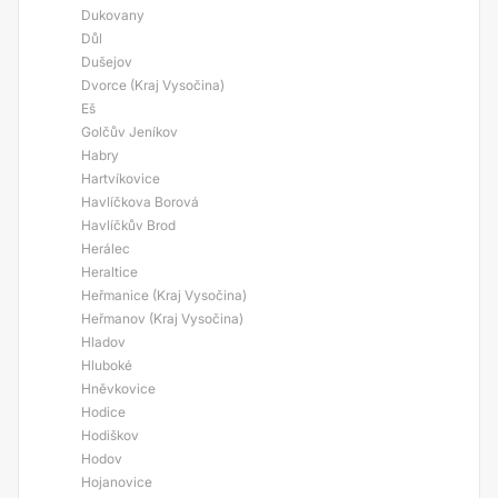
Dukovany
Důl
Dušejov
Dvorce (Kraj Vysočina)
Eš
Golčův Jeníkov
Habry
Hartvíkovice
Havlíčkova Borová
Havlíčkův Brod
Herálec
Heraltice
Heřmanice (Kraj Vysočina)
Heřmanov (Kraj Vysočina)
Hladov
Hluboké
Hněvkovice
Hodice
Hodiškov
Hodov
Hojanovice