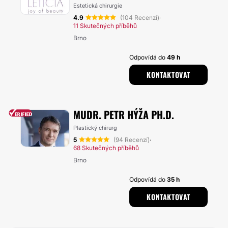
Estetická chirurgie
4.9
(104 Recenzí)
·
11 Skutečných příběhů
Brno
Odpovídá do
49 h
KONTAKTOVAT
MUDR. PETR HÝŽA PH.D.
Plastický chirurg
5
(94 Recenzí)
·
68 Skutečných příběhů
Brno
Odpovídá do
35 h
KONTAKTOVAT