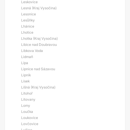
Leskovice
Lesná (Kraj Vysočina)
Lesonice
Lesůňky
Lhánice
Lhotice
Lhotka (Kraj Vysočina)
Libice nad Doubravou
Libkova Voda
Lidmaň
Lípa
Lipnice nad Sázavou
Lipník
Lísek
Líšná (Kraj Vysočina)
Litohoř
Litovany
Lomy
Loučka
Loukovice
Lovčovice
Lučice