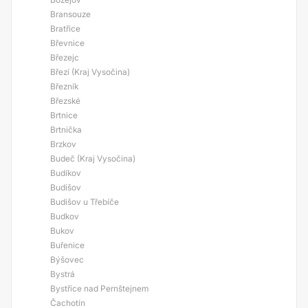
Bransouze
Bratřice
Břevnice
Březejc
Březí (Kraj Vysočina)
Březník
Březské
Brtnice
Brtnička
Brzkov
Budeč (Kraj Vysočina)
Budíkov
Budišov
Budišov u Třebíče
Budkov
Bukov
Buřenice
Býšovec
Bystrá
Bystřice nad Pernštejnem
Čachotín