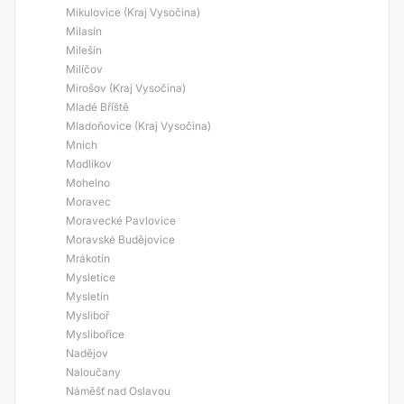
Mikulovice (Kraj Vysočina)
Milasín
Milešín
Milíčov
Mirošov (Kraj Vysočina)
Mladé Bříště
Mladoňovice (Kraj Vysočina)
Mnich
Modlíkov
Mohelno
Moravec
Moravecké Pavlovice
Moravské Budějovice
Mrákotín
Mysletice
Mysletín
Mysliboř
Myslibořice
Nadějov
Naloučany
Náměšť nad Oslavou