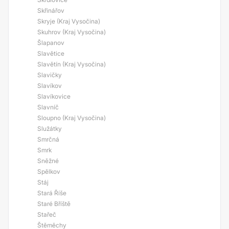
Skřinářov
Skryje (Kraj Vysočina)
Skuhrov (Kraj Vysočina)
Šlapanov
Slavětice
Slavětín (Kraj Vysočina)
Slavičky
Slavíkov
Slavíkovice
Slavníč
Sloupno (Kraj Vysočina)
Služátky
Smrčná
Smrk
Sněžné
Spělkov
Stáj
Stará Říše
Staré Bříště
Stařeč
Štěměchy