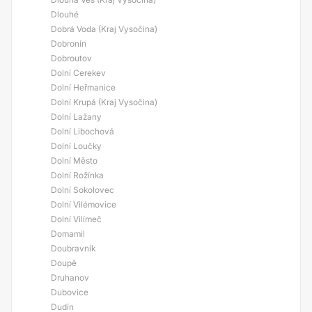
Dlouhé
Dobrá Voda (Kraj Vysočina)
Dobronín
Dobroutov
Dolní Cerekev
Dolní Heřmanice
Dolní Krupá (Kraj Vysočina)
Dolní Lažany
Dolní Libochová
Dolní Loučky
Dolní Město
Dolní Rožínka
Dolní Sokolovec
Dolní Vilémovice
Dolní Vilímeč
Domamil
Doubravník
Doupě
Druhanov
Dubovice
Dudín