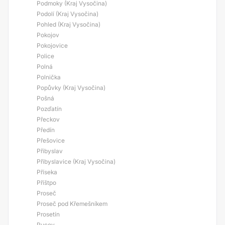
Podmoky (Kraj Vysočina)
Podolí (Kraj Vysočina)
Pohled (Kraj Vysočina)
Pokojov
Pokojovice
Police
Polná
Polnička
Popůvky (Kraj Vysočina)
Pošná
Pozďatín
Přeckov
Předín
Přešovice
Přibyslav
Přibyslavice (Kraj Vysočina)
Příseka
Příštpo
Proseč
Proseč pod Křemešníkem
Prosetín
Pucov