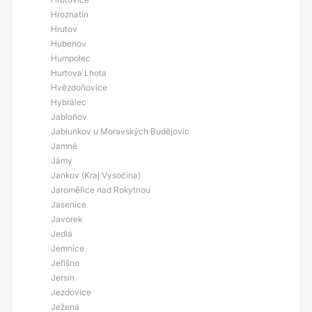
Hroznatín
Hrutov
Hubenov
Humpolec
Hurtova Lhota
Hvězdoňovice
Hybrálec
Jabloňov
Jablunkov u Moravských Budějovic
Jamné
Jámy
Jankov (Kraj Vysočina)
Jaroměřice nad Rokytnou
Jasenice
Javorek
Jedlá
Jemnice
Jeřišno
Jersín
Jezdovice
Ježená