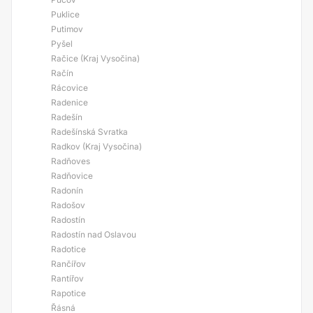
Puklice
Putimov
Pyšel
Račice (Kraj Vysočina)
Račín
Rácovice
Radenice
Radešín
Radešínská Svratka
Radkov (Kraj Vysočina)
Radňoves
Radňovice
Radonín
Radošov
Radostín
Radostín nad Oslavou
Radotice
Rančířov
Rantířov
Rapotice
Řásná