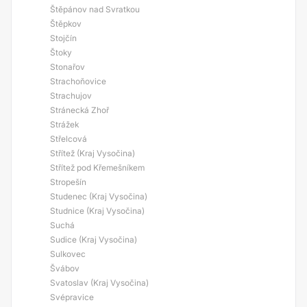
Štěpánov nad Svratkou
Štěpkov
Stojčín
Štoky
Stonařov
Strachoňovice
Strachujov
Stránecká Zhoř
Strážek
Střelcová
Střítež (Kraj Vysočina)
Střítež pod Křemešníkem
Stropešín
Studenec (Kraj Vysočina)
Studnice (Kraj Vysočina)
Suchá
Sudice (Kraj Vysočina)
Sulkovec
Švábov
Svatoslav (Kraj Vysočina)
Svépravice