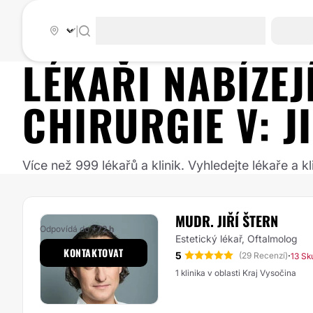
|
LÉKAŘI NABÍZE
CHIRURGIE
V:
J
Více než 999 lékařů a klinik. Vyhledejte lékaře a
MUDR. JIŘÍ ŠTERN
Odpovídá do
+72 h
Estetický lékař, Oftalmolog
KONTAKTOVAT
5
·
(29 Recenzí)
13 Sk
1 klinika v oblasti Kraj Vysočina