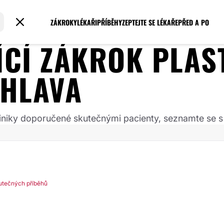
ZÁKROKY
LÉKAŘI
PŘÍBĚHY
ZEPTEJTE SE LÉKAŘE
PŘED A PO
JÍCÍ ZÁKROK
PLAS
IHLAVA
 kliniky doporučené skutečnými pacienty, seznamte se s
utečných příběhů