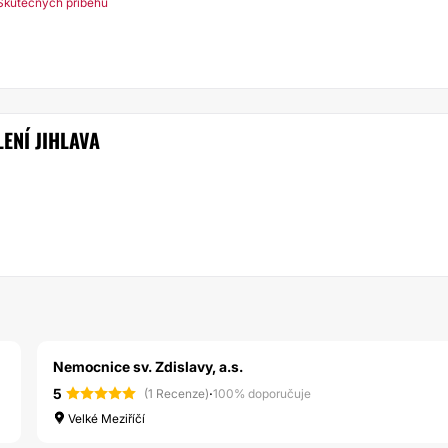
Skutečných příběhů
ENÍ JIHLAVA
Nemocnice sv. Zdislavy, a.s.
5
·
(1 Recenze)
100% doporučuje
Velké Meziříčí