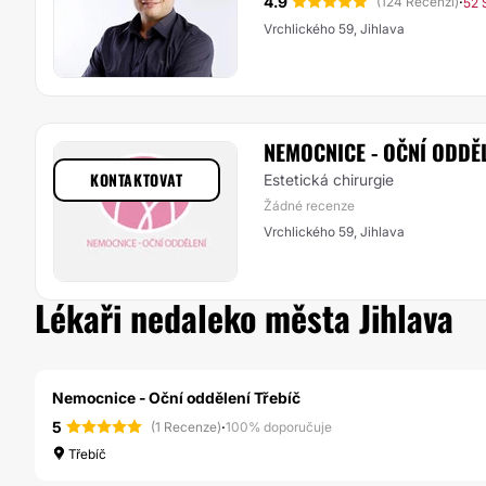
4.9
·
(124 Recenzí)
52 
Vrchlického 59, Jihlava
NEMOCNICE - OČNÍ ODDĚL
KONTAKTOVAT
Estetická chirurgie
Žádné recenze
Vrchlického 59, Jihlava
Lékaři nedaleko města Jihlava
Nemocnice - Oční oddělení Třebíč
5
·
(1 Recenze)
100% doporučuje
Třebíč