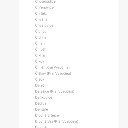
Chotěbudice
Chřenovice
Chrtníč
Chyšna
Chýstovice
Číchov
Cidlina
Číhalín
Číhošť
Cikháj
Čikov
Číměř (Kraj Vysočina)
Čížkov (Kraj Vysočina)
Čížov
Dalečín
Dalešice (Kraj Vysočina)
Daňkovice
Dědice
Dehtáře
Dlouhá Brtnice
Dlouhá Ves (Kraj Vysočina)
Dlouhé