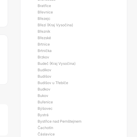
Bratřice
Břevnice
Březejc
Březí (Kraj Vysočina)
Březník
Březské
Brtnice
Brtnička
Brzkov
Budeč (Kraj Vysočina)
Budíkov
Budišov
Budišov u Třebíče
Budkov
Bukov
Buřenice
Býšovec
Bystrá
Bystřice nad Pernštejnem
Čachotín
Čáslavice