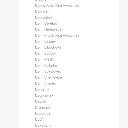
Dobrá Voda (Kraj Vysočina)
Dobronín
Dobroutov
Dolní Cerekev
Dolní Heřmanice
Dolní Krupá (Kraj Vysočina)
Dolní Lažany
Dolní Libochová
Dolní Loučky
Dolní Město
Dolní Rožínka
Dolní Sokolovec
Dolní Vilémovice
Dolní Vilímeč
Domamil
Doubravník
Doupě
Druhanov
Dubovice
Dudín
Dukovany