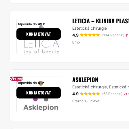
LETICIA – KLINIKA PLA
Odpovídá do
49 h
Estetická chirurgie
KONTAKTOVAT
4.9
·
(104 Recenzí)
11
Brno
ASKLEPION
Odpovídá do
41 h
Estetická chirurgie, Estetická
KONTAKTOVAT
4.9
·
(68 Recenzí)
21 
Srázná 1, Jihlava