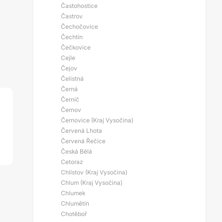
Častohostice
Častrov
Čechočovice
Čechtín
Čečkovice
Cejle
Čejov
Čelistná
Černá
Černíč
Černov
Černovice (Kraj Vysočina)
Červená Lhota
Červená Řečice
Česká Bělá
Cetoraz
Chlístov (Kraj Vysočina)
Chlum (Kraj Vysočina)
Chlumek
Chlumětín
Chotěboř