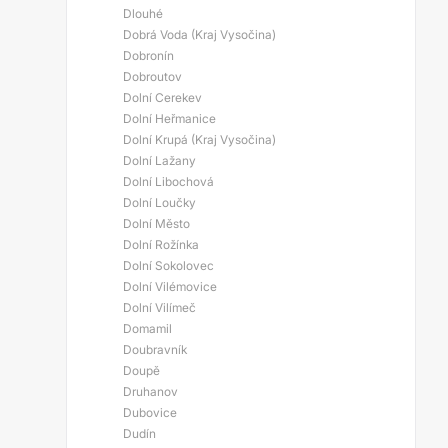
Dlouhé
Dobrá Voda (Kraj Vysočina)
Dobronín
Dobroutov
Dolní Cerekev
Dolní Heřmanice
Dolní Krupá (Kraj Vysočina)
Dolní Lažany
Dolní Libochová
Dolní Loučky
Dolní Město
Dolní Rožínka
Dolní Sokolovec
Dolní Vilémovice
Dolní Vilímeč
Domamil
Doubravník
Doupě
Druhanov
Dubovice
Dudín