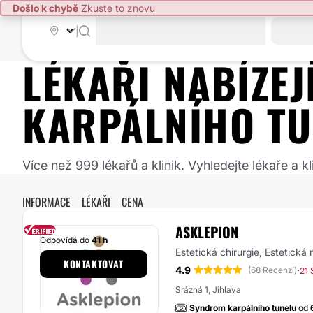
Došlo k chybě
Zkuste to znovu
|
LÉKAŘI NABÍZE
KARPÁLNÍHO TU
Více než 999 lékařů a klinik. Vyhledejte lékaře a
INFORMACE
LÉKAŘI
CENA
ASKLEPION
Odpovídá do
41 h
Estetická chirurgie, Estetická
KONTAKTOVAT
4.9
·
(68 Recenzí)
21 
Srázná 1, Jihlava
Syndrom karpálního tunelu
od