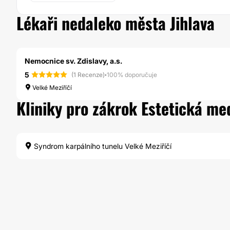
Lékaři nedaleko města Jihlava
Nemocnice sv. Zdislavy, a.s.
5
·
(1 Recenze)
100% doporučuje
Velké Meziříčí
Kliniky pro zákrok Estetická med
Syndrom karpálního tunelu Velké Meziříčí