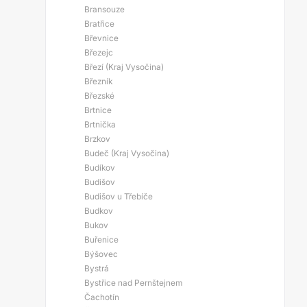
Bransouze
Bratřice
Břevnice
Březejc
Březí (Kraj Vysočina)
Březník
Březské
Brtnice
Brtnička
Brzkov
Budeč (Kraj Vysočina)
Budíkov
Budišov
Budišov u Třebíče
Budkov
Bukov
Buřenice
Býšovec
Bystrá
Bystřice nad Pernštejnem
Čachotín