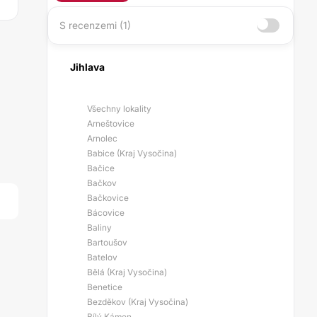
S recenzemi (1)
Jihlava
Všechny lokality
Arneštovice
Arnolec
Babice (Kraj Vysočina)
Bačice
Bačkov
Bačkovice
Bácovice
Baliny
Bartoušov
Batelov
Bělá (Kraj Vysočina)
Benetice
Bezděkov (Kraj Vysočina)
Bílý Kámen