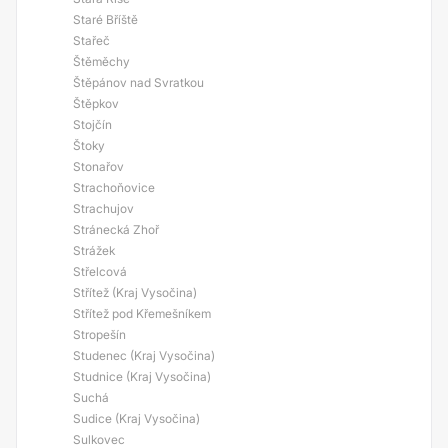
Staré Bříště
Stařeč
Štěměchy
Štěpánov nad Svratkou
Štěpkov
Stojčín
Štoky
Stonařov
Strachoňovice
Strachujov
Stránecká Zhoř
Strážek
Střelcová
Střítež (Kraj Vysočina)
Střítež pod Křemešníkem
Stropešín
Studenec (Kraj Vysočina)
Studnice (Kraj Vysočina)
Suchá
Sudice (Kraj Vysočina)
Sulkovec