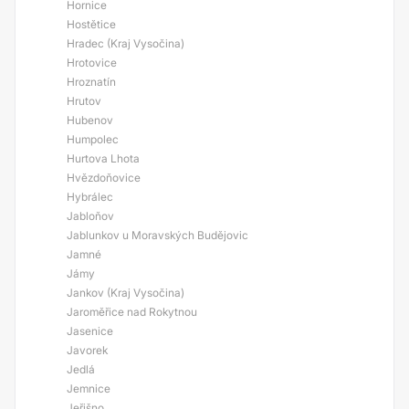
Hornice
Hostětice
Hradec (Kraj Vysočina)
Hrotovice
Hroznatín
Hrutov
Hubenov
Humpolec
Hurtova Lhota
Hvězdoňovice
Hybrálec
Jabloňov
Jablunkov u Moravských Budějovic
Jamné
Jámy
Jankov (Kraj Vysočina)
Jaroměřice nad Rokytnou
Jasenice
Javorek
Jedlá
Jemnice
Jeřišno