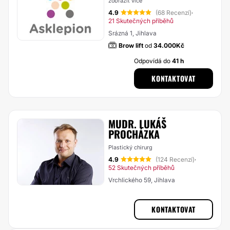
zobrazit více
4.9
(68 Recenzí)
·
21 Skutečných příběhů
Srázná 1, Jihlava
Brow lift
od
34.000Kč
Odpovídá do
41 h
KONTAKTOVAT
MUDR. LUKÁŠ
PROCHÁZKA
Plastický chirurg
4.9
(124 Recenzí)
·
52 Skutečných příběhů
Vrchlického 59, Jihlava
KONTAKTOVAT