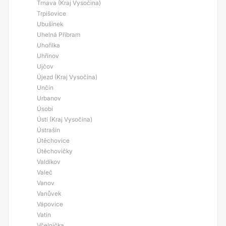
Trnava (Kraj Vysočina)
Trpišovice
Ubušínek
Uhelná Příbram
Uhořilka
Uhřínov
Ujčov
Újezd (Kraj Vysočina)
Unčín
Urbanov
Úsobí
Ústí (Kraj Vysočina)
Ústrašín
Útěchovice
Útěchovičky
Valdíkov
Valeč
Vanov
Vanůvek
Vápovice
Vatín
Včelnička