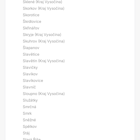
Sklené (Kraj Vysočina)
Skorkov (Kraj Vysočina)
Skorotice
Škrdlovice
Skřinářov
Skryje (Kraj Vysočina)
Skuhrov (Kraj Vysočina)
Šlapanov
Slavětice
Slavětín (Kraj Vysočina)
Slavičky
Slavíkov
Slavíkovice
Slavníč
Sloupno (Kraj Vysočina)
Služátky
Smrčná
Smrk
Sněžné
Spělkov
Stáj
Stará Říše