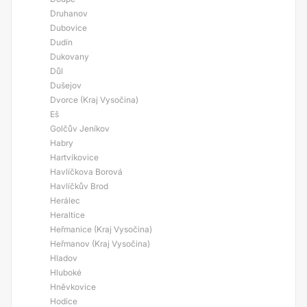
Druhanov
Dubovice
Dudín
Dukovany
Důl
Dušejov
Dvorce (Kraj Vysočina)
Eš
Golčův Jeníkov
Habry
Hartvíkovice
Havlíčkova Borová
Havlíčkův Brod
Herálec
Heraltice
Heřmanice (Kraj Vysočina)
Heřmanov (Kraj Vysočina)
Hladov
Hluboké
Hněvkovice
Hodice