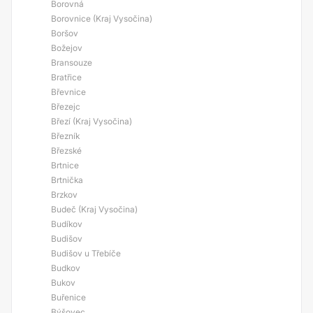
Borovná
Borovnice (Kraj Vysočina)
Boršov
Božejov
Bransouze
Bratřice
Břevnice
Březejc
Březí (Kraj Vysočina)
Březník
Březské
Brtnice
Brtnička
Brzkov
Budeč (Kraj Vysočina)
Budíkov
Budišov
Budišov u Třebíče
Budkov
Bukov
Buřenice
Býšovec