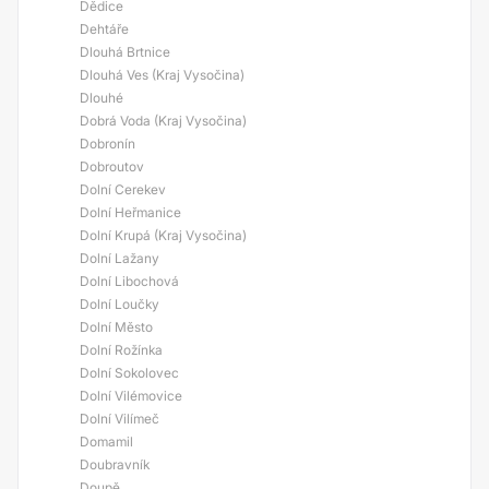
Dědice
Dehtáře
Dlouhá Brtnice
Dlouhá Ves (Kraj Vysočina)
Dlouhé
Dobrá Voda (Kraj Vysočina)
Dobronín
Dobroutov
Dolní Cerekev
Dolní Heřmanice
Dolní Krupá (Kraj Vysočina)
Dolní Lažany
Dolní Libochová
Dolní Loučky
Dolní Město
Dolní Rožínka
Dolní Sokolovec
Dolní Vilémovice
Dolní Vilímeč
Domamil
Doubravník
Doupě