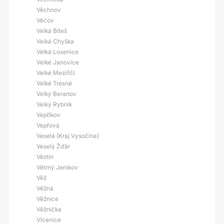
Věchnov
Věcov
Velká Bíteš
Velká Chyška
Velká Losenice
Velké Janovice
Velké Meziříčí
Velké Tresné
Velký Beranov
Velký Rybník
Vepříkov
Vepřová
Veselá (Kraj Vysočina)
Veselý Žďár
Věstín
Větrný Jeníkov
Věž
Věžná
Věžnice
Věžnička
Vícenice