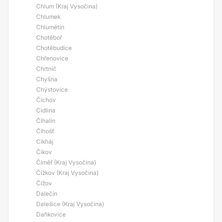
Chlum (Kraj Vysočina)
Chlumek
Chlumětín
Chotěboř
Chotěbudice
Chřenovice
Chrtníč
Chyšna
Chýstovice
Číchov
Cidlina
Číhalín
Číhošť
Cikháj
Čikov
Číměř (Kraj Vysočina)
Čížkov (Kraj Vysočina)
Čížov
Dalečín
Dalešice (Kraj Vysočina)
Daňkovice