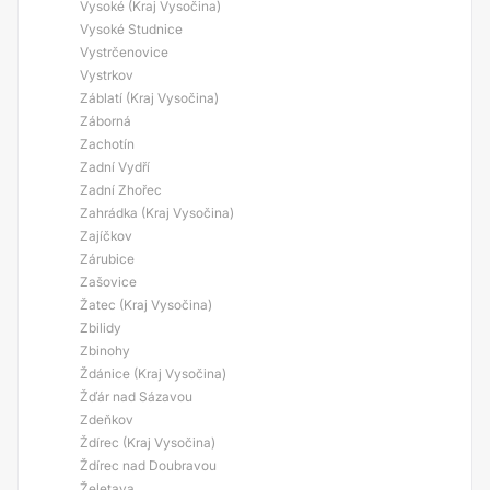
Vysoké (Kraj Vysočina)
Vysoké Studnice
Vystrčenovice
Vystrkov
Záblatí (Kraj Vysočina)
Záborná
Zachotín
Zadní Vydří
Zadní Zhořec
Zahrádka (Kraj Vysočina)
Zajíčkov
Zárubice
Zašovice
Žatec (Kraj Vysočina)
Zbilidy
Zbinohy
Ždánice (Kraj Vysočina)
Žďár nad Sázavou
Zdeňkov
Ždírec (Kraj Vysočina)
Ždírec nad Doubravou
Želetava