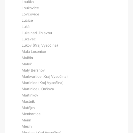
Loučka
Loukovice
Lovčovice
Lučice
Luká
Luka nad Jihlavou
Lukavec
Lukov (Kraj Vysočina)
Malá Losenice
Malčín
Maleč
Malý Beranov
Markvartice (Kraj Vysočina)
Martinice (Kraj Vysočina)
Martinice u Onšova
Martínkov
Mastník
Matějov
Menhartice
Měřín
Měšín
Mezilesí (Kraj Vysočina)