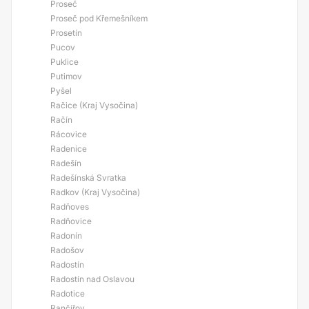
Proseč
Proseč pod Křemešníkem
Prosetín
Pucov
Puklice
Putimov
Pyšel
Račice (Kraj Vysočina)
Račín
Rácovice
Radenice
Radešín
Radešínská Svratka
Radkov (Kraj Vysočina)
Radňoves
Radňovice
Radonín
Radošov
Radostín
Radostín nad Oslavou
Radotice
Rančířov