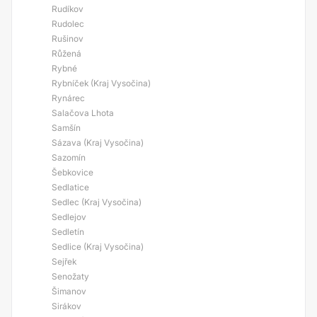
Rudíkov
Rudolec
Rušinov
Růžená
Rybné
Rybníček (Kraj Vysočina)
Rynárec
Salačova Lhota
Samšín
Sázava (Kraj Vysočina)
Sazomín
Šebkovice
Sedlatice
Sedlec (Kraj Vysočina)
Sedlejov
Sedletín
Sedlice (Kraj Vysočina)
Sejřek
Senožaty
Šimanov
Sirákov