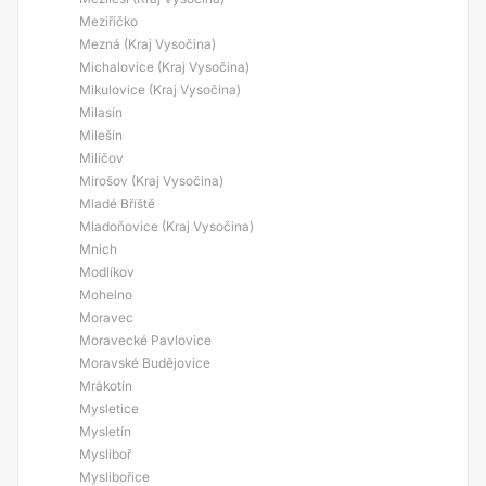
Meziříčko
Mezná (Kraj Vysočina)
Michalovice (Kraj Vysočina)
Mikulovice (Kraj Vysočina)
Milasín
Milešín
Milíčov
Mirošov (Kraj Vysočina)
Mladé Bříště
Mladoňovice (Kraj Vysočina)
Mnich
Modlíkov
Mohelno
Moravec
Moravecké Pavlovice
Moravské Budějovice
Mrákotín
Mysletice
Mysletín
Mysliboř
Myslibořice