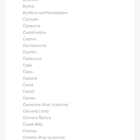
Bystrá
Bystřice nad Pernštejnem
Čachotín
Čáslavice
Častohostice
Častrov
Čechočovice
Čechtín
Čečkovice
Cejle
Čejov
Čelistná
Černá
Černíč
Černov
Černovice (Kraj Vysočina)
Červená Lhota
Červená Řečice
Česká Bělá
Cetoraz
Chlístov (Kraj Vysočina)