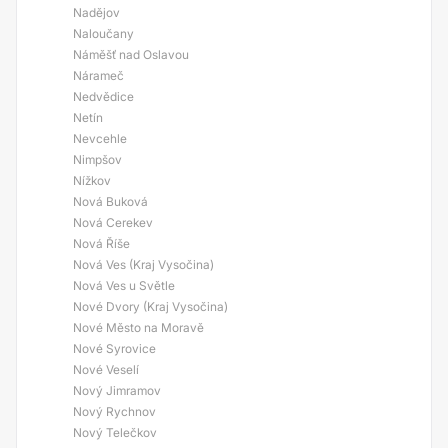
Nadějov
Naloučany
Náměšť nad Oslavou
Nárameč
Nedvědice
Netín
Nevcehle
Nimpšov
Nížkov
Nová Buková
Nová Cerekev
Nová Říše
Nová Ves (Kraj Vysočina)
Nová Ves u Světle
Nové Dvory (Kraj Vysočina)
Nové Město na Moravě
Nové Syrovice
Nové Veselí
Nový Jimramov
Nový Rychnov
Nový Telečkov