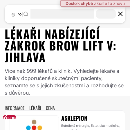
|
LÉKAŘI NABÍZEJÍCÍ
ZÁKROK
BROW LIFT
V:
JIHLAVA
Více než 999 lékařů a klinik. Vyhledejte lékaře a
kliniky doporučené skutečnými pacienty,
seznamte se s jejich zkušenostmi a rozhodujte se
s důvěrou.
INFORMACE
LÉKAŘI
CENA
ASKLEPION
Estetická chirurgie, Estetická medicína,