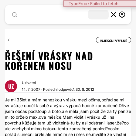
TypeError: Failed to fetch
INJEKČNÍ VÝPLNĚ
ŘEŠENÍ VRÁSKY NAD
KOŘENEM NOSU
Uzivatel
UZ
14. 7. 2007 · Poslední odpověď: 30. 8. 2012
Je mi 35let a mám nehezkou vrásku mezi očima,pořád se mi
svraštuje obočí k sobě a výraz vypadá hodně zamračeně.Dříve
jsem občas podstoupila boto,ale měla jsem pocit,že za ty peníze
mi to drželo max.dva měsíce.Mám vidět i vrásku už i na
povrchu kůže,je tam už viditelná-tu by asi odstranil laser,že?co
ale znehybní mimo botoxu tento zamračený pohled?nosím
pořád sluneční brýle,ale mračím se i přes ně.myslíte že vlastní