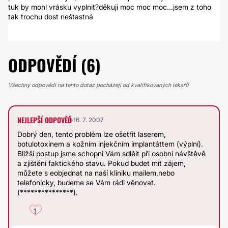
tuk by mohl vrásku vyplnit?děkuji moc moc moc...jsem z toho
tak trochu dost neštastná
ODPOVĚDÍ (6)
Všechny odpovědi na tento dotaz pocházejí od kvalifikovaných lékařů
NEJLEPŠÍ ODPOVĚĎ
·
16. 7. 2007
Dobrý den, tento problém lze ošetřit laserem,
botulotoxinem a kožním injekčním implantáttem (výplní).
Bližší postup jsme schopni Vám sdlěit při osobní návštěvě
a zjištění faktického stavu. Pokud budet mít zájem,
můžete s eobjednat na naší kliniku mailem,nebo
telefonicky, budeme se Vám rádi věnovat.
(***************).
1