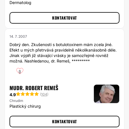
Dermatolog
KONTAKTOVAT
14. 7. 2007
Dobrý den. Zkušenosti s botulotoxinem mám zcela jiné.
Efekt u mých přetrvává pravidelně několikanásobně déle.
Jinak výplň již stávající vrásky je samozřejmě rovněž
možná. Nashledanou, dr. Remeš, *********
0
MUDR. ROBERT REMEŠ
4.9
(
104
)
Chrudim
Plastický chirurg
KONTAKTOVAT