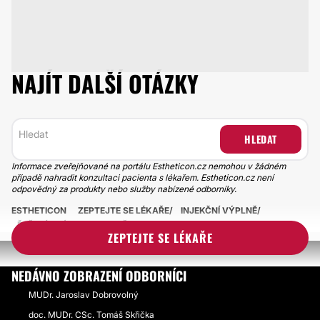
NAJÍT DALŠÍ OTÁZKY
HLEDAT
Informace zveřejňované na portálu Estheticon.cz nemohou v žádném
případě nahradit konzultaci pacienta s lékařem. Estheticon.cz není
odpovědný za produkty nebo služby nabízené odborníky.
ESTHETICON
ZEPTEJTE SE LÉKAŘE
INJEKČNÍ VÝPLNĚ
ŘEŠENÍ VRÁSKY NAD KOŘENEM NOSU
ZEPTEJTE SE LÉKAŘE
NEDÁVNO ZOBRAZENÍ ODBORNÍCI
MUDr. Jaroslav Dobrovolný
doc. MUDr. CSc. Tomáš Skřička