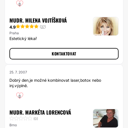
0
MUDR. MILENA VOJTÍŠKOVÁ
4.9
(
37
)
Praha
Estetický lékař
KONTAKTOVAT
25. 7. 2007
Dobrý den,je možné kombinovat laser,botox nebo
inj.výplně.
0
MUDR. MARKÉTA LORENCOVÁ
(0)
Brno