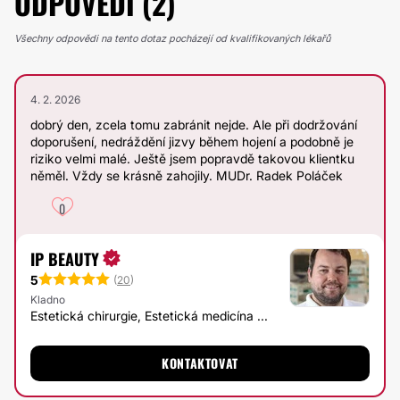
ODPOVĚDI (2)
Všechny odpovědi na tento dotaz pocházejí od kvalifikovaných lékařů
4. 2. 2026
dobrý den, zcela tomu zabránit nejde. Ale při dodržování
doporušení, nedráždění jizvy během hojení a podobně je
riziko velmi malé. Ještě jsem popravdě takovou klientku
něměl. Vždy se krásně zahojily. MUDr. Radek Poláček
0
IP BEAUTY
5
(
20
)
Kladno
Estetická chirurgie, Estetická medicína ...
KONTAKTOVAT