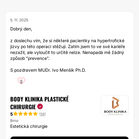
5. 11. 2025
Dobrý den,
z doslechu vím, že si některé pacientky na hypertrofické
jizvy po této operaci stěžují. Zatím jsem to ve své kariéře
nezažil, ale vyloučit to určitě nelze. Nenapadá mě žádný
způsob "prevence".
S pozdravem MUDr. Ivo Menšík Ph.D.
0
BODY KLINIKA PLASTICKÉ
CHIRURGIE
5
(
98
)
Brno
Estetická chirurgie