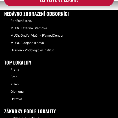
NEDÁVNO ZOBRAZENÍ ODBORNÍCI
RenEsthé s.r.o.
MUDr. Kateřina Starnová
MUDr. Ondřej Vláčil - RVmedCentrum
MUDr. Sladjana Iličová
Hilarion - Podologický institut
TOP LOKALITY
Praha
Brno
Plzeň
Olomouc
Ostrava
ZÁKROKY PODLE LOKALITY