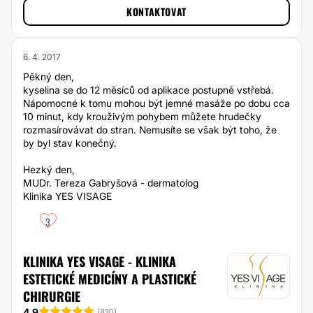
KONTAKTOVAT
6. 4. 2017
Pěkný den,
kyselina se do 12 měsíců od aplikace postupně vstřebá.
Nápomocné k tomu mohou být jemné masáže po dobu cca
10 minut, kdy krouživým pohybem můžete hrudečky
rozmasírovávat do stran. Nemusíte se však být toho, že
by byl stav konečný.
Hezký den,
MUDr. Tereza Gabryšová - dermatolog
Klinika YES VISAGE
3
KLINIKA YES VISAGE - KLINIKA
ESTETICKÉ MEDICÍNY A PLASTICKÉ
CHIRURGIE
4.9
(
810
)