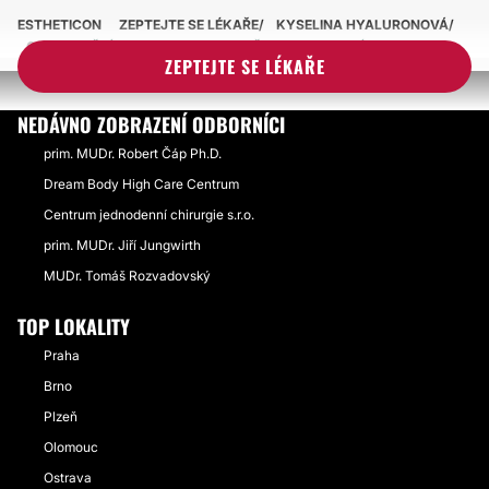
ESTHETICON
ZEPTEJTE SE LÉKAŘE
KYSELINA HYALURONOVÁ
ODSTRANĚNÍ HRUDEK PO KYSELINĚ HYALURONOVÉ
ZEPTEJTE SE LÉKAŘE
NEDÁVNO ZOBRAZENÍ ODBORNÍCI
prim. MUDr. Robert Čáp Ph.D.
Dream Body High Care Centrum
Centrum jednodenní chirurgie s.r.o.
prim. MUDr. Jiří Jungwirth
MUDr. Tomáš Rozvadovský
TOP LOKALITY
Praha
Brno
Plzeň
Olomouc
Ostrava