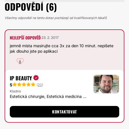
ODPOVĚDÍ (6)
Všechny odpovědi na tento dotaz pocházejí od kvalifikovaných lékařů
NEJLEPŠÍ ODPOVĚĎ
·
23. 2. 2017
jemně místa masírujte cca 3x za den 10 minut. nepíšete
jak dlouho jste po aplikaci
8
IP BEAUTY
5
(
20
)
Kladno
Estetická chirurgie, Estetická medicína ...
KONTAKTOVAT