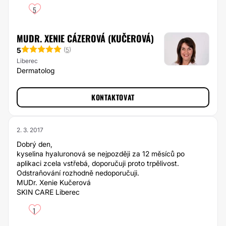
5
MUDR. XENIE CÁZEROVÁ (KUČEROVÁ)
5
(
5
)
Liberec
Dermatolog
KONTAKTOVAT
2. 3. 2017
Dobrý den,
kyselina hyaluronová se nejpozději za 12 měsíců po
aplikaci zcela vstřebá, doporučuji proto trpělivost.
Odstraňování rozhodně nedoporučuji.
MUDr. Xenie Kučerová
SKIN CARE Liberec
1