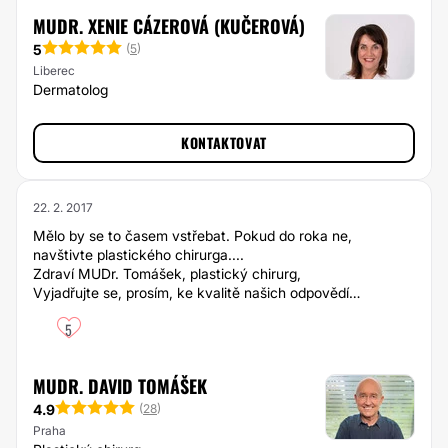
MUDR. XENIE CÁZEROVÁ (KUČEROVÁ)
5
(
5
)
Liberec
Dermatolog
KONTAKTOVAT
22. 2. 2017
Mělo by se to časem vstřebat. Pokud do roka ne,
navštivte plastického chirurga....
Zdraví MUDr. Tomášek, plastický chirurg,
Vyjadřujte se, prosím, ke kvalitě našich odpovědí…
5
MUDR. DAVID TOMÁŠEK
4.9
(
28
)
Praha