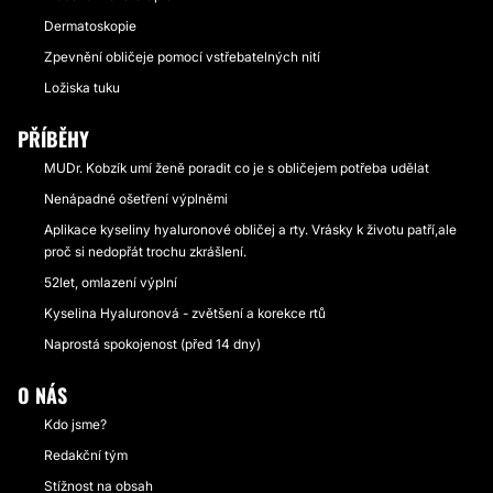
Dermatoskopie
Zpevnění obličeje pomocí vstřebatelných nití
Ložiska tuku
PŘÍBĚHY
MUDr. Kobzík umí ženě poradit co je s obličejem potřeba udělat
Nenápadné ošetření výplněmi
Aplikace kyseliny hyaluronové obličej a rty. Vrásky k životu patří,ale
proč si nedopřát trochu zkrášlení.
52let, omlazení výplní
Kyselina Hyaluronová - zvětšení a korekce rtů
Naprostá spokojenost (před 14 dny)
O NÁS
Kdo jsme?
Redakční tým
Stížnost na obsah