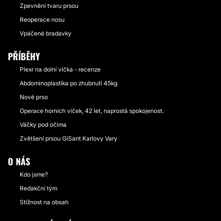
Zpevnění tvaru prsou
Reoperace nosu
Vpáčené bradavky
PŘÍBĚHY
Plexr na dolní víčka - recenze
Abdominoplastika po zhubnutí 45kg
Nové prso
Operace horních víček, 42 let, naprostá spokojenost.
Váčky pod očima
Zvětšení prsou GiSant Karlovy Vary
O NÁS
Kdo jsme?
Redakční tým
Stížnost na obsah