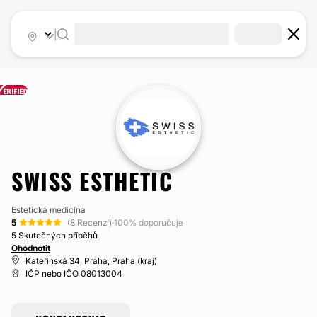
|
SWISS ESTHETIC
Estetická medicína
5
(8 Recenzí)
·
100% doporučuje
5 Skutečných příběhů
Ohodnotit
Kateřinská 34, Praha, Praha (kraj)
IČP nebo IČO 08013004