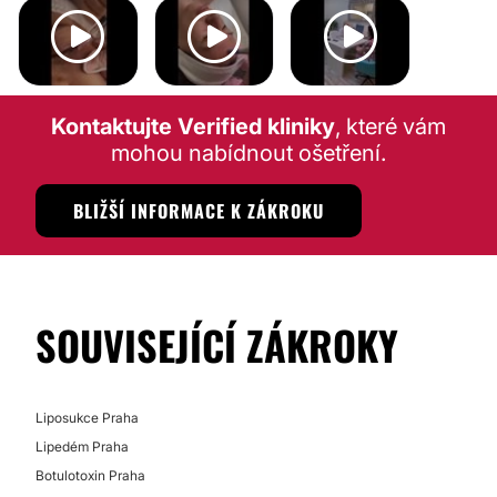
MEZOTERAPIE
MEZOTERAPIE
BOTULOTOXIN
Kontaktujte Verified kliniky
, které vám
mohou nabídnout ošetření.
BLIŽŠÍ INFORMACE K ZÁKROKU
SOUVISEJÍCÍ ZÁKROKY
Liposukce Praha
Lipedém Praha
Botulotoxin Praha