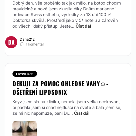
Dobrý den, vše proběhlo tak jak mělo, na botox chodím
pravidelně a nově jsem zkusila díky Dnům marianne i
ordinace Swiss esthetic, výsledky za 13 dní 100 %.
Doktorka skvělá. Prostředí jako v 5* hotelu a zárověň
od všech lidský přístup. Jeste...
Číst dál
Dana212
DA
1 komentář
LIPOSUKCE
DEKUJI ZA POMOC OHLEDNE VAHY☺️-
OŠETŘENÍ LIPOSONIX
Kdyz jsem sla na kliniku, nemela jsem velka ocekavani,
pripadala jsem si snad nejtlusci na svete a bala jsem se,
ze mi nic nepomuze, pani Dr....
Číst dál