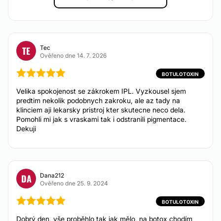
Ne
KOSMETICKÁ OŠETŘENÍ
Tec
TE
Ověřeno dne 14. 7. 2026
Laserová epilace
Od 390 Kč
BOTULOTOXIN
Radiofrekvence
Od 1.500 Kč
Velika spokojenost se zákrokem IPL. Vyzkousel sjem
Mezoterapie
predtim nekolik podobnych zakroku, ale az tady na
Od 2.500 Kč
klinciem aji lekarsky pristroj kter skutecne neco dela.
Pomohli mi jak s vraskami tak i odstranili pigmentace.
Lipolýza
Dekuji
Dana212
DA
Ověřeno dne 25. 9. 2024
BOTULOTOXIN
Dobrý den, vše proběhlo tak jak mělo, na botox chodím