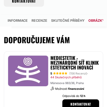
KONTAKTOVAT
INFORMACE
RECENZE
SKUTEČNÉ PŘÍBĚHY
OBRÁZKY
DOPORUČUJEME VÁM
MEDIESTETIK -
MEZINÁRODNÍ SÍŤ KLINIK
ESTETICKÝCH INOVACÍ
5
(156 Recenzí)
·
44 Skutečných příběhů
Mánesova 983/36, Praha
Možnosti
financování
Odpovídá do
12 h
KONTAKTOVAT