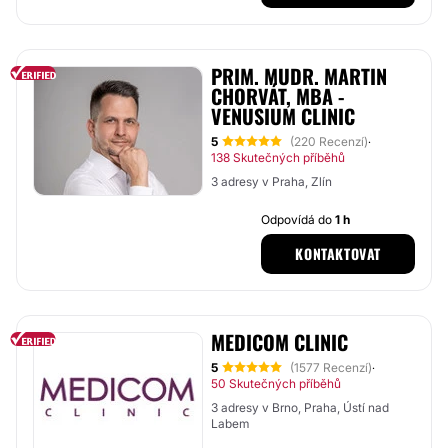
PRIM. MUDR. MARTIN
CHORVÁT, MBA -
VENUSIUM CLINIC
5
(220 Recenzí)
·
138 Skutečných příběhů
3 adresy v Praha, Zlín
Odpovídá do
1 h
KONTAKTOVAT
MEDICOM CLINIC
5
(1577 Recenzí)
·
50 Skutečných příběhů
3 adresy v Brno, Praha, Ústí nad
Labem