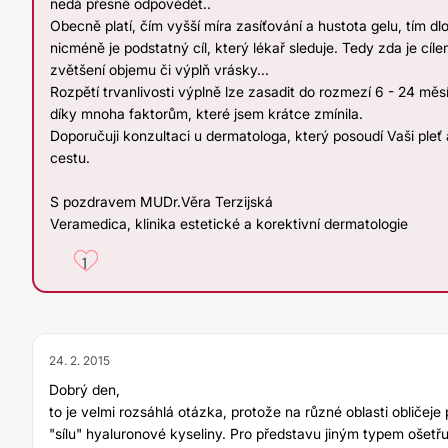
nedá přesně odpovědět..
Obecně platí, čím vyšší míra zasíťování a hustota gelu, tím dl
nicméně je podstatný cíl, který lékař sleduje. Tedy zda je cí
zvětšení objemu či výplň vrásky...
Rozpětí trvanlivosti výplně lze zasadit do rozmezí 6 - 24 měsí
díky mnoha faktorům, které jsem krátce zmínila.
Doporučuji konzultaci u dermatologa, který posoudí Vaši pleť a
cestu.
S pozdravem MUDr.Věra Terzijská
Veramedica, klinika estetické a korektivní dermatologie
1
24. 2. 2015
Dobrý den,
to je velmi rozsáhlá otázka, protože na různé oblasti obličeje
"sílu" hyaluronové kyseliny. Pro představu jiným typem ošetř