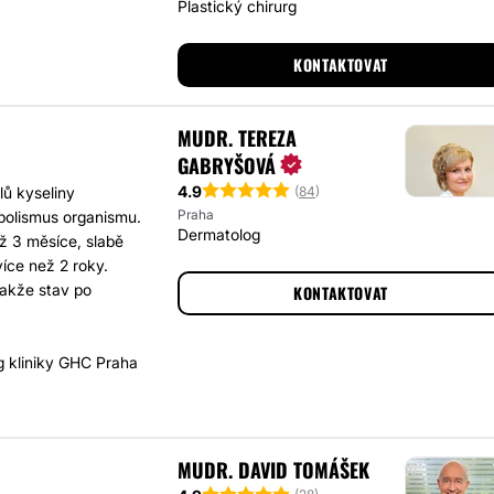
Plastický chirurg
KONTAKTOVAT
MUDR. TEREZA
GABRYŠOVÁ
4.9
(
84
)
lů kyseliny
Praha
abolismus organismu.
Dermatolog
ž 3 měsíce, slabě
íce než 2 roky.
takže stav po
KONTAKTOVAT
 kliniky GHC Praha
MUDR. DAVID TOMÁŠEK