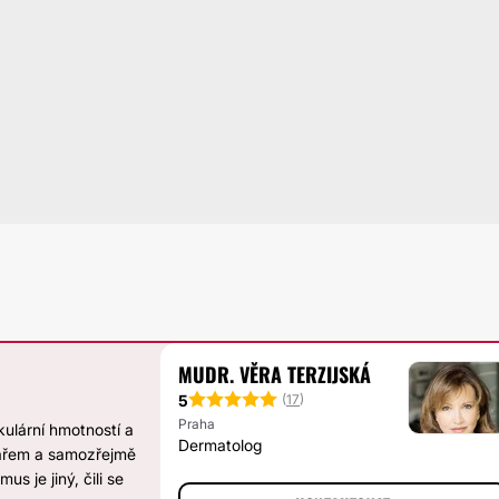
MUDR. VĚRA TERZIJSKÁ
5
(
17
)
Praha
ulární hmotností a
Dermatolog
ékařem a samozřejmě
s je jiný, čili se