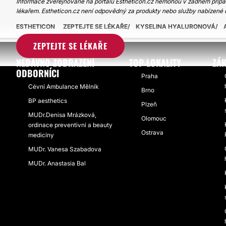
Informace zveřejňované na portálu Estheticon.cz nemohou v žádném případ
lékařem. Estheticon.cz není odpovědný za produkty nebo služby nabízené 
ESTHETICON
ZEPTEJTE SE LÉKAŘE
KYSELINA HYALURONOVÁ
ZEPTEJTE SE LÉKAŘE
NEDÁVNO ZOBRAZENÍ
TOP LOKALITY
ZÁK
ODBORNÍCI
Praha
Cévní Ambulance Mělník
Brno
BP aesthetics
Plzeň
MUDr.Denisa Mrázková,
Olomouc
ordinace preventivní a beauty
Ostrava
medicíny
MUDr. Vanesa Szabadova
MUDr. Anastasia Bal