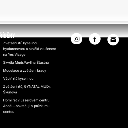
ŘÍBĚHY
Zvětšení rtů kyselinou
hyaluronovou a skvělá zkušenost
na Yes Visage
Skvělá Mudr.Pavlína Šťastná
Modelace a zvětšení brady
Výplň rtů kyselinou
Zvětšení rtů, GYNATAL MUDr.
Škurlová
Horní ret v Laserovém centru
Anděl....pokračuji v průzkumu
center.