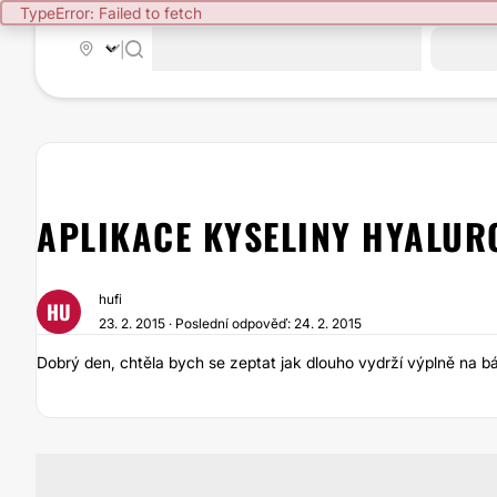
TypeError: Failed to fetch
|
APLIKACE KYSELINY HYALUR
hufi
HU
23. 2. 2015 · Poslední odpověď: 24. 2. 2015
Dobrý den, chtěla bych se zeptat jak dlouho vydrží výplně na báz