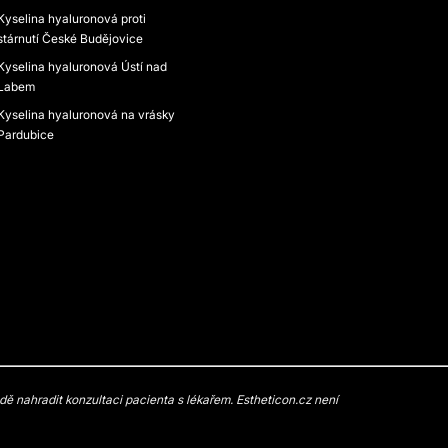
Kyselina hyaluronová proti
stárnutí České Budějovice
Kyselina hyaluronová Ústí nad
Labem
Kyselina hyaluronová na vrásky
Pardubice
 nahradit konzultaci pacienta s lékařem. Estheticon.cz není