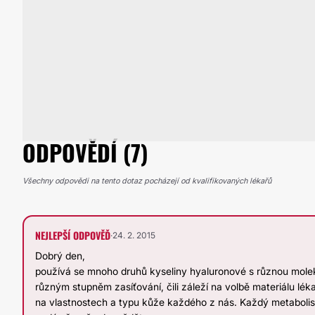
ODPOVĚDÍ (7)
Všechny odpovědi na tento dotaz pocházejí od kvalifikovaných lékařů
NEJLEPŠÍ ODPOVĚĎ
·
24. 2. 2015
Dobrý den,
používá se mnoho druhů kyseliny hyaluronové s různou molek
různým stupněm zasíťování, čili záleží na volbě materiálu l
na vlastnostech a typu kůže každého z nás. Každý metabolismu