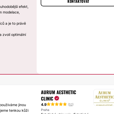
KONTAKTOVAT
ouhodobější efekt,
lem modelace,
ců a je to právě
 zvolí optimální
AURUM AESTHETIC
CLINIC
4.9
(
52
)
 používáme jinou
Praha
ujeme tenkou kůži