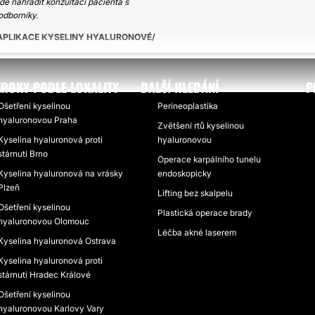
ě nahradit konzultaci pacienta s
odborníky.
APLIKACE KYSELINY HYALURONOVÉ
ROKY PODLE LOKALITY
DALŠÍ HLEDÁNÍ
P
Ošetření kyselinou
Perineoplastika
hyaluronovou Praha
Zvětšení rtů kyselinou
Kyselina hyaluronová proti
hyaluronovou
stárnutí Brno
Operace karpálního tunelu
Kyselina hyaluronová na vrásky
endoskopicky
Plzeň
Lifting bez skalpelu
Ošetření kyselinou
Plastická operace brady
hyaluronovou Olomouc
Léčba akné laserem
Kyselina hyaluronová Ostrava
Kyselina hyaluronová proti
stárnutí Hradec Králové
Ošetření kyselinou
hyaluronovou Karlovy Vary