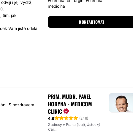
Estetická chirurgie, Estetická
víjí i její výdrž,
medicína
ů.
 tím, jak
KONTAKTOVAT
edek Vám jistě udělá
PRIM. MUDR. PAVEL
HORYNA - MEDICOM
óvání. S pozdravem
CLINIC
4.9
(
246
)
2 adresy v Praha (kraj), Ústecký
kraj...