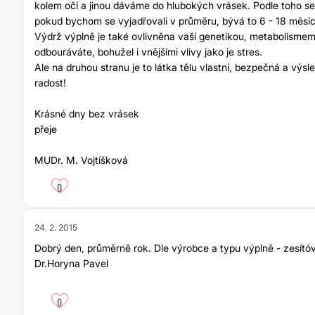
kolem očí a jinou dáváme do hlubokých vrásek. Podle toho se od
pokud bychom se vyjadřovali v průměru, bývá to 6 - 18 měsíc
Výdrž výplně je také ovlivněna vaší genetikou, metabolismem,
odbouráváte, bohužel i vnějšími vlivy jako je stres.
Ale na druhou stranu je to látka tělu vlastní, bezpečná a výsl
radost!
Krásné dny bez vrásek
přeje
MUDr. M. Vojtíšková
0
24. 2. 2015
Dobrý den, průměrně rok. Dle výrobce a typu výplně - zesít
Dr.Horyna Pavel
0