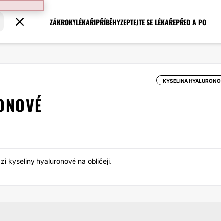
ZÁKROKY
LÉKAŘI
PŘÍBĚHY
ZEPTEJTE SE LÉKAŘE
PŘED A PO
KYSELINA HYALURONO
ONOVÉ
i kyseliny hyaluronové na obličeji.