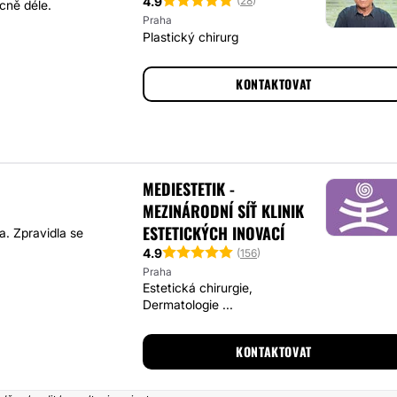
4.9
(
28
)
cně déle.
Praha
Plastický chirurg
KONTAKTOVAT
MEDIESTETIK -
MEZINÁRODNÍ SÍŤ KLINIK
ESTETICKÝCH INOVACÍ
a. Zpravidla se
4.9
(
156
)
Praha
Estetická chirurgie,
Dermatologie ...
KONTAKTOVAT