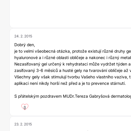
24. 2. 2015
Dobrý den,
je to velmi všeobecná otázka, protože existují různé druhy ge
hyaluronové a i různé oblasti obličeje a nakonec i různý met
Nezasíťovaný gel určený k rehydrataci může vydržet týden a
zasíťovaný 3-6 měsíců a husté gely na tvarování obličeje až v
Všechny gely však stimulují tvorbu Vašeho vlastního vaziva, 
aplikaci není nikdy horší než před a je to prevence stárnutí.
S přátelským pozdravem MUDr.Tereza Gabryšová dermatolog
0
23. 2. 2015