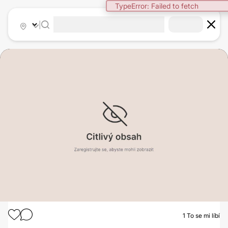
TypeError: Failed to fetch
|
1
To se mi líbí
MODELACE PRSOU S AUGMENTACÍ