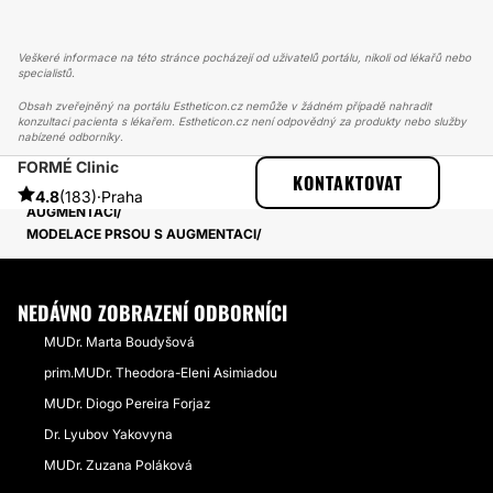
Veškeré informace na této stránce pocházejí od uživatelů portálu, nikoli od lékařů nebo
specialistů.
Obsah zveřejněný na portálu Estheticon.cz nemůže v žádném případě nahradit
konzultaci pacienta s lékařem. Estheticon.cz není odpovědný za produkty nebo služby
nabízené odborníky.
FORMÉ Clinic
ESTHETICON
PŘÍBĚHY
KONTAKTOVAT
PŘÍBĚHY TÝKAJÍCÍ SE ZÁKROKU MODELACE PRSOU S
4.8
(183)
·
Praha
AUGMENTACÍ
MODELACE PRSOU S AUGMENTACI
NEDÁVNO ZOBRAZENÍ ODBORNÍCI
MUDr. Marta Boudyšová
prim.MUDr. Theodora-Eleni Asimiadou
MUDr. Diogo Pereira Forjaz
Dr. Lyubov Yakovyna
MUDr. Zuzana Poláková