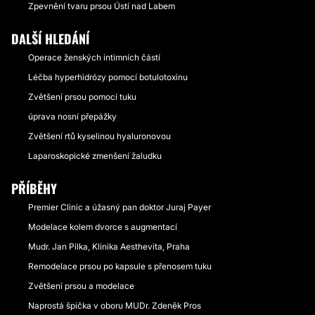
Zpevnění tvaru prsou Ústí nad Labem
DALŠÍ HLEDÁNÍ
Operace ženských intimních částí
Léčba hyperhidrózy pomocí botulotoxinu
Zvětšení prsou pomocí tuku
úprava nosní přepážky
Zvětšení rtů kyselinou hyaluronovou
Laparoskopické zmenšení žaludku
PŘÍBĚHY
Premier Clinic a úžasný pan doktor Juraj Payer
Modelace kolem dvorce s augmentací
Mudr. Jan Pilka, Klinika Aesthevita, Praha
Remodelace prsou po kapsule s přenosem tuku
Zvětšení prsou a modelace
Naprostá špička v oboru MUDr. Zdeněk Pros