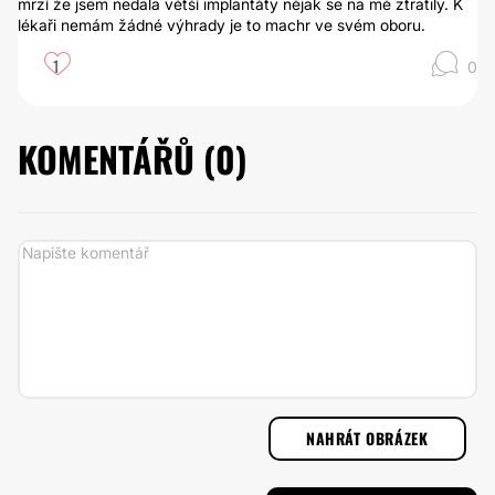
mrzí že jsem nedala větší implantáty nějak se na mě ztratily. K
lékaři nemám žádné výhrady je to machr ve svém oboru.
1
0
KOMENTÁŘŮ (
0
)
NAHRÁT OBRÁZEK