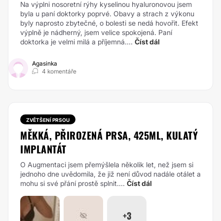
Na výplni nosoretní rýhy kyselinou hyaluronovou jsem
byla u paní doktorky poprvé. Obavy a strach z výkonu
byly naprosto zbytečné, o bolesti se nedá hovořit. Efekt
výplně je nádherný, jsem velice spokojená. Paní
doktorka je velmi milá a příjemná....
Číst dál
Agasinka
4 komentáře
ZVĚTŠENÍ PRSOU
MĚKKÁ, PŘIROZENÁ PRSA, 425ML, KULATÝ
IMPLANTÁT
O Augmentaci jsem přemýšlela několik let, než jsem si
jednoho dne uvědomila, že již není důvod nadále otálet a
mohu si své přání prostě splnit....
Číst dál
+3