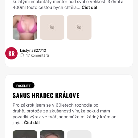
kulatými implantáty mentor pod sval o velikosti 375ml a
400ml touto cestou bych chtěla...
Číst dál
kristyna827710
KR
17 komentářů
FACELIFT
SANUS HRADEC KRÁLOVE
Pro zákrok jsem se v 60letech rozhodla po
druhê..protože ze zkušenosti vím,že pokud mám
povadlý výraz ve tvâři,nepomůže mi žádný krém ani
jiný...
Číst dál