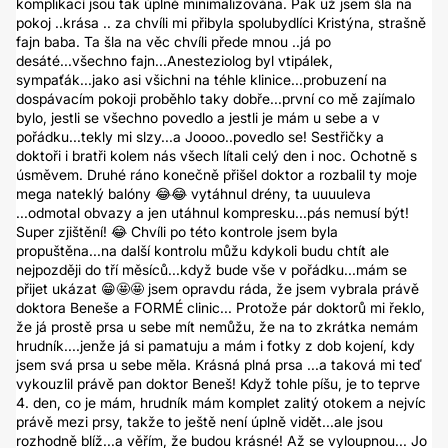
komplikací jsou tak úplně minimalizována. Pak už jsem šla na
pokoj ..krása .. za chvíli mi přibyla spolubydlíci Kristýna, strašně
fajn baba. Ta šla na věc chvíli přede mnou ..já po
desáté...všechno fajn...Anesteziolog byl vtipálek,
sympaťák...jako asi všichni na téhle klinice...probuzení na
dospávacím pokoji proběhlo taky dobře...první co mě zajímalo
bylo, jestli se všechno povedlo a jestli je mám u sebe a v
pořádku...tekly mi slzy...a Joooo..povedlo se! Sestřičky a
doktoři i bratři kolem nás všech lítali celý den i noc. Ochotně s
úsměvem. Druhé ráno konečně přišel doktor a rozbalil ty moje
mega nateklý balóny 😂😂 vytáhnul drény, ta uuuuleva
...odmotal obvazy a jen utáhnul kompresku...pás nemusí být!
Super zjištění! 😂 Chvíli po této kontrole jsem byla
propuštěna...na další kontrolu můžu kdykoli budu chtít ale
nejpozději do tří měsíců...když bude vše v pořádku...mám se
přijet ukázat 😁🤩🤩 jsem opravdu ráda, že jsem vybrala právě
doktora Beneše a FORMÉ clinic... Protože pár doktorů mi řeklo,
že já prostě prsa u sebe mít nemůžu, že na to zkrátka nemám
hrudník....jenže já si pamatuju a mám i fotky z dob kojení, kdy
jsem svá prsa u sebe měla. Krásná plná prsa ...a taková mi teď
vykouzlil právě pan doktor Beneš! Když tohle píšu, je to teprve
4. den, co je mám, hrudník mám komplet zalitý otokem a nejvíc
právě mezi prsy, takže to ještě není úplně vidět...ale jsou
rozhodně blíž...a věřím, že budou krásné! Až se vyloupnou... Jo