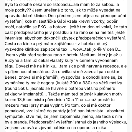
Bylo to dlouhé čekání do listopadu...ale mám to za sebou...a
moje pocity?? Jsem unešená z toho, jak to může vypadat na
opravdu dobré klinice. Den předem jsem přijela na předoperační
vyšetření, kde mi sestřička Gábi vzala krevní vzorky, odběr
moči, natočilo se EKG...a hotovo...ještě ten den mi volali, že tato
část předoperačního je v pořádku a že ráno se na mě těší ještě
internista, abychom dokončili zbytek předoperačních vyšetření.
Cestu na kliniku prý mám zajištěnou - z hotelu mě prý
vyzvedne klinikou zaplacené taxi... wow...tak jo 😂 V den D...
Jsem vyšla před sedmou ráno z hotelu Meritum, který je až u
Ruzyně a tam už čekal vlasatý kurýr v černém vyvoněném
tágu. Dovezl mě na kliniku....tam sice plně narvaná recepce, ale
s příjemnou atmosférou. Za chvilku si mě zavolal pan doktor
Beneš, znova si mě přeměřil, vyzpovídal a dohodli jsme se, že
vyměníme ty malé nagory (kulaté 300 a 330) za větší motivy
(round 550)...jednalo se hlavně o potřebu většího průměru
základny implantátů... Takže mám teď průměr kulatých motiv
kolem 13,5 cm místo původních 10 a 11 cm...což prostě tu
mezeru mezi prsy musí vyplnit. Po tom, co si mě doktor
pomaloval, vzal si mě do parády ještě pan internista...absolutní
sympaťák, štve mě, že jsem zapomněla jméno, ale teda s ním
byla sranda. Předoperační vyšetření shrnul do jasného výsledku,
že jsem zdravá a zjevně natěšená na operaci a rizika