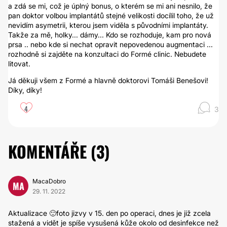
a zdá se mi, což je úplný bonus, o kterém se mi ani nesnilo, že
pan doktor volbou implantátů stejné velikosti docílil toho, že už
nevidím asymetrii, kterou jsem viděla s původními implantáty.
Takže za mě, holky... dámy... Kdo se rozhoduje, kam pro nová
prsa .. nebo kde si nechat opravit nepovedenou augmentaci ...
rozhodně si zajděte na konzultaci do Formé clinic. Nebudete
litovat.
Já děkuji všem z Formé a hlavně doktorovi Tomáši Benešovi!
Díky, díky!
4
3
KOMENTÁŘE (
3
)
MacaDobro
MA
29. 11. 2022
Aktualizace 🙂foto jizvy v 15. den po operaci, dnes je již zcela
stažená a vidět je spíše vysušená kůže okolo od desinfekce než