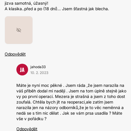
jizva samotná, úžasný!
A klasika..před a po (18 dní)... Jsem šťastná jak blecha.
Odpovědět
jahoda33
JA
10. 2. 2023
Máte je nyní moc pěkné . Jsem ráda ,že jsem narazila na
váš příběh dodal mi naději . Jsem na tom úplně stejně jako
vy po první operaci. Mezera je strašná a jsem z toho dost
zoufalá. Chtěla bych jít na reoperaci,ale zatím jsem
narazila jen na názory odborníků,že je to věc neměnná a
nedá se s tím nic dělat . Jak se vám prsa usadila ? Máte
vše v pořádku ?
Odpovědět