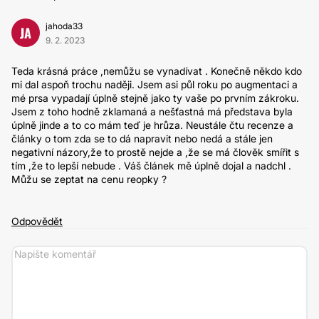
jahoda33
JA
9. 2. 2023
Teda krásná práce ,nemůžu se vynadívat . Konečně někdo kdo
mi dal aspoň trochu naději. Jsem asi půl roku po augmentaci a
mé prsa vypadají úplně stejně jako ty vaše po prvním zákroku.
Jsem z toho hodně zklamaná a nešťastná má představa byla
úplně jinde a to co mám teď je hrůza. Neustále čtu recenze a
články o tom zda se to dá napravit nebo nedá a stále jen
negativní názory,že to prostě nejde a ,že se má člověk smířit s
tím ,že to lepší nebude . Váš článek mě úplně dojal a nadchl .
Můžu se zeptat na cenu reopky ?
Odpovědět