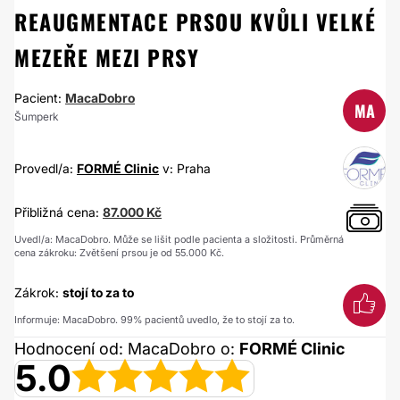
REAUGMENTACE PRSOU KVŮLI VELKÉ
MEZEŘE MEZI PRSY
Pacient:
MacaDobro
MA
Šumperk
Provedl/a:
FORMÉ Clinic
v: Praha
Přibližná cena:
87.000 Kč
Uvedl/a: MacaDobro. Může se lišit podle pacienta a složitosti. Průměrná
cena zákroku: Zvětšení prsou je od 55.000 Kč.
Zákrok:
stojí to za to
Informuje: MacaDobro. 99% pacientů uvedlo, že to stojí za to.
Hodnocení od: MacaDobro o:
FORMÉ Clinic
5.0