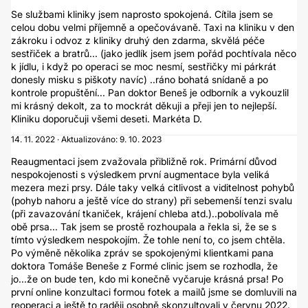
Se službami kliniky jsem naprosto spokojená. Cítila jsem se
celou dobu velmi příjemně a opečovávaně. Taxi na kliniku v den
zákroku i odvoz z kliniky druhý den zdarma, skvělá péče
sestřiček a bratrů... (jako jedlík jsem jsem pořád pochtívala něco
k jídlu, i když po operaci se moc nesmí, sestřičky mi párkrát
donesly misku s piškoty navíc) ..ráno bohatá snídaně a po
kontrole propuštění... Pan doktor Beneš je odborník a vykouzlil
mi krásný dekolt, za to mockrát děkuji a přeji jen to nejlepší.
Kliniku doporučuji všemi deseti. Markéta D.
14. 11. 2022 · Aktualizováno: 9. 10. 2023
Reaugmentaci jsem zvažovala přibližně rok. Primární důvod
nespokojenosti s výsledkem první augmentace byla veliká
mezera mezi prsy. Dále taky velká citlivost a viditelnost pohybů
(pohyb nahoru a ještě více do strany) při sebemenší tenzi svalu
(při zavazování tkaniček, krájení chleba atd.)..pobolívala mě
obě prsa... Tak jsem se prostě rozhoupala a řekla si, že se s
tímto výsledkem nespokojím. Že tohle není to, co jsem chtěla.
Po výměně několika zpráv se spokojenými klientkami pana
doktora Tomáše Beneše z Formé clinic jsem se rozhodla, že
jo...že on bude ten, kdo mi konečně vyčaruje krásná prsa! Po
první online konzultaci formou fotek a mailů jsme se domluvili na
reoperaci a ještě to raději osobně skonzultovali v červnu 2022.