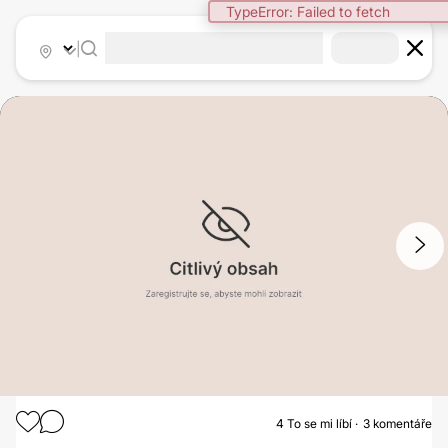
TypeError: Failed to fetch
|
1
/
2
4
To se mi líbí
3 komentáře
ZVĚTŠENÍ PRSOU