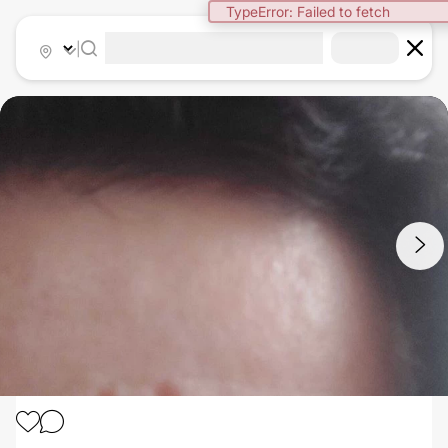
TypeError: Failed to fetch
|
1
/
3
LASEROVÁ DERMATOLOGIE