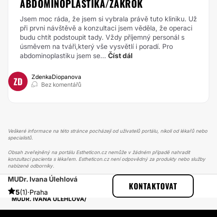
ABDOMINOPLASTIKA/ZÁKROK
Jsem moc ráda, že jsem si vybrala právě tuto kliniku. Už
při prvni návštěvě a konzultaci jsem věděla, že operaci
budu chtít podstoupit tady. Vždy příjemný personál s
úsměvem na tváři,který vše vysvětlí i poradí. Pro
abdominoplastiku jsem se...
Číst dál
ZdenkaDiopanova
ZD
Bez komentářů
Veškeré informace na této stránce pocházejí od uživatelů portálu, nikoli od lékařů nebo
specialistů.
Obsah zveřejněný na portálu Estheticon.cz nemůže v žádném případě nahradit
konzultaci pacienta s lékařem. Estheticon.cz není odpovědný za produkty nebo služby
nabízené odborníky.
MUDr. Ivana Úlehlová
ESTHETICON
PŘÍBĚHY
KONTAKTOVAT
PŘÍBĚHY TÝKAJÍCÍ SE ZÁKROKU LASEROVÁ DERMATOLOGIE
5
(1)
·
Praha
MUDR. IVANA ÚLEHLOVÁ