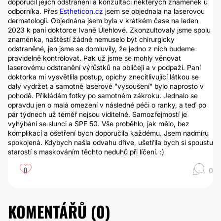
doporučil jejich odstranění a konzultaci některých znamének u
odborníka. Přes
Estheticon.cz
jsem se objednala na laserovou
dermatologii. Objednána jsem byla v krátkém čase na leden
2023 k paní doktorce Ivaně Úlehlové. Zkonzultovaly jsme spolu
znaménka, naštěstí žádné nemuselo být chirurgicky
odstraněné, jen jsme se domluvily, že jedno z nich budeme
pravidelně kontrolovat. Pak už jsme se mohly věnovat
laserovému odstranění výrůstků na obličeji a v podpaží. Paní
doktorka mi vysvětlila postup, opichy znecitlivující látkou se
daly vydržet a samotné laserové "vysoušení" bylo naprosto v
pohodě. Přikládám fotky po samotném zákroku. Jednalo se
opravdu jen o malá omezení v následné péči o ranky, a teď po
pár týdnech už téměř nejsou viditelné. Samozřejmostí je
vyhýbání se slunci a SPF 50. Vše proběhlo, jak mělo, bez
komplikací a ošetření bych doporučila každému. Jsem nadmíru
spokojená. Kdybych našla odvahu dříve, ušetřila bych si spoustu
starostí s maskováním těchto neduhů při líčení. :)
0
0
KOMENTÁŘŮ (
0
)