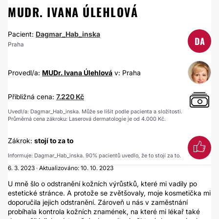
MUDR. IVANA ÚLEHLOVÁ
Pacient:
Dagmar_Hab_inska
DA
Praha
Provedl/a:
MUDr. Ivana Úlehlová
v: Praha
Přibližná cena:
7.220 Kč
Uvedl/a: Dagmar_Hab_inska. Může se lišit podle pacienta a složitosti.
Průměrná cena zákroku: Laserová dermatologie je od 4.000 Kč.
Zákrok:
stojí to za to
Informuje: Dagmar_Hab_inska. 90% pacientů uvedlo, že to stojí za to.
6. 3. 2023 · Aktualizováno: 10. 10. 2023
U mně šlo o odstranění kožních výrůstků, které mi vadily po
estetické stránce. A protože se zvětšovaly, moje kosmetička mi
doporučila jejich odstranění. Zároveň u nás v zaměstnání
probíhala kontrola kožních znamének, na které mi lékař také