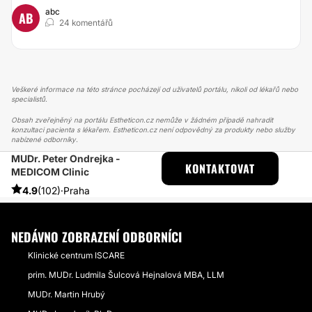
abc
AB
24 komentářů
Veškeré informace na této stránce pocházejí od uživatelů portálu, nikoli od lékařů nebo
specialistů.
Obsah zveřejněný na portálu Estheticon.cz nemůže v žádném případě nahradit
konzultaci pacienta s lékařem. Estheticon.cz není odpovědný za produkty nebo služby
nabízené odborníky.
MUDr. Peter Ondrejka -
ESTHETICON
PŘÍBĚHY
KONTAKTOVAT
MEDICOM Clinic
PŘÍBĚHY TÝKAJÍCÍ SE ZÁKROKU PLASTICKÁ OPERACE PAŽÍ
PLASTICKÁ OPERACE PAŽÍ A HOJENÍ JIZEV
4.9
(102)
·
Praha
NEDÁVNO ZOBRAZENÍ ODBORNÍCI
Klinické centrum ISCARE
prim. MUDr. Ludmila Šulcová Hejnalová MBA, LLM
MUDr. Martin Hrubý