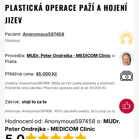
PLASTICKÁ OPERACE PAŽÍ A HOJENÍ
JIZEV
Pacient:
Anonymous597458
Olomouc
Provedl/a:
MUDr. Peter Ondrejka - MEDICOM Clinic
v:
Praha
Přibližná cena:
45.000 Kč
Uvedl/a: Anonymous597458. Může se lišit podle pacienta a složitosti.
Průměrná cena zákroku: Plastická operace paží je od 30.000 Kč.
Zákrok:
stojí to za to
Informuje: Anonymous597458. 100% pacientů uvedlo, že to stojí za to.
Hodnocení od: Anonymous597458 o:
MUDr.
Peter Ondrejka - MEDICOM Clinic