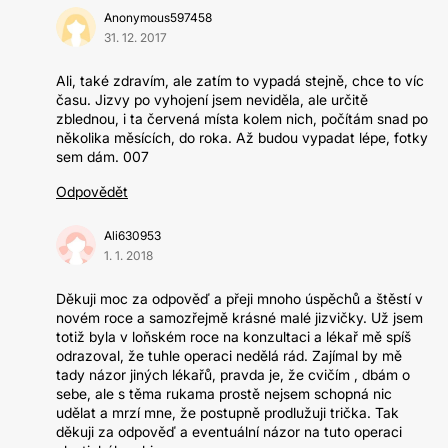
Anonymous597458
31. 12. 2017
Ali, také zdravím, ale zatím to vypadá stejně, chce to víc
času. Jizvy po vyhojení jsem neviděla, ale určitě
zblednou, i ta červená místa kolem nich, počítám snad po
několika měsících, do roka. Až budou vypadat lépe, fotky
sem dám. 007
Odpovědět
Ali630953
1. 1. 2018
Děkuji moc za odpověď a přeji mnoho úspěchů a štěstí v
novém roce a samozřejmě krásné malé jizvičky. Už jsem
totiž byla v loňském roce na konzultaci a lékař mě spíš
odrazoval, že tuhle operaci nedělá rád. Zajímal by mě
tady názor jiných lékařů, pravda je, že cvičím , dbám o
sebe, ale s těma rukama prostě nejsem schopná nic
udělat a mrzí mne, že postupně prodlužuji trička. Tak
děkuji za odpověď a eventuální názor na tuto operaci