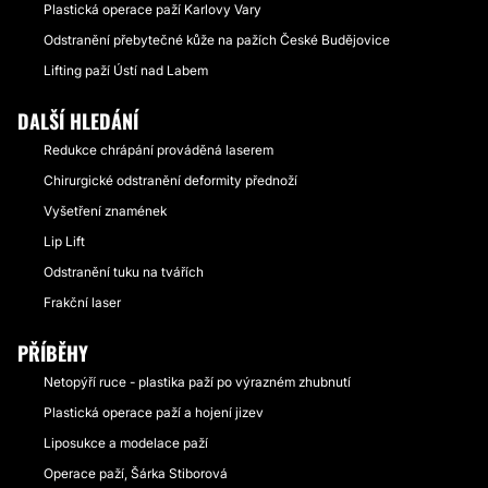
Plastická operace paží Karlovy Vary
Odstranění přebytečné kůže na pažích České Budějovice
Lifting paží Ústí nad Labem
DALŠÍ HLEDÁNÍ
Redukce chrápání prováděná laserem
Chirurgické odstranění deformity přednoží
Vyšetření znamének
Lip Lift
Odstranění tuku na tvářích
Frakční laser
PŘÍBĚHY
Netopýří ruce - plastika paží po výrazném zhubnutí
Plastická operace paží a hojení jizev
Liposukce a modelace paží
Operace paží, Šárka Stiborová