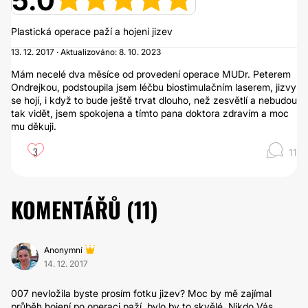
5.0
Plastická operace paží a hojení jizev
13. 12. 2017 · Aktualizováno: 8. 10. 2023
Mám necelé dva měsíce od provedení operace MUDr. Peterem
Ondrejkou, podstoupila jsem léčbu biostimulačním laserem, jizvy
se hojí, i když to bude ještě trvat dlouho, než zesvětlí a nebudou
tak vidět, jsem spokojena a tímto pana doktora zdravím a moc
mu děkuji.
3
11
KOMENTÁŘŮ (
11
)
Anonymní
14. 12. 2017
007 nevložila byste prosím fotku jizev? Moc by mě zajímal
průběh hojení po operaci paží, bylo by to skvělé. Nikdo Vás