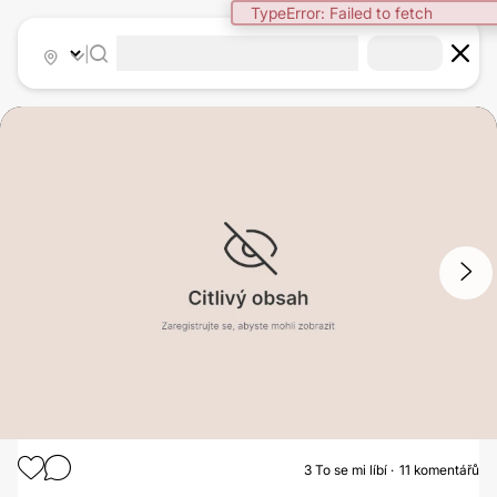
TypeError: Failed to fetch
|
1
/
2
3
To se mi líbí
11 komentářů
PLASTICKÁ OPERACE PAŽÍ