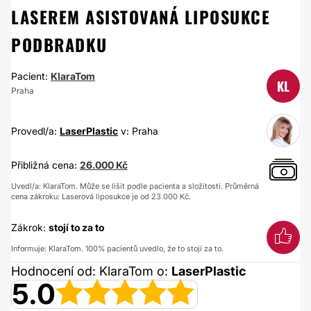
LASEREM ASISTOVANÁ LIPOSUKCE
PODBRADKU
Pacient:
KlaraTom
KL
Praha
Provedl/a:
LaserPlastic
v: Praha
Přibližná cena:
26.000 Kč
Uvedl/a: KlaraTom. Může se lišit podle pacienta a složitosti. Průměrná
cena zákroku: Laserová liposukce je od 23.000 Kč.
Zákrok:
stojí to za to
Informuje: KlaraTom. 100% pacientů uvedlo, že to stojí za to.
Hodnocení od: KlaraTom o:
LaserPlastic
5.0