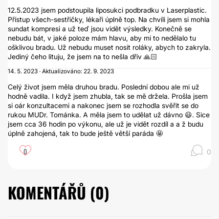
12.5.2023 jsem podstoupila liposukci podbradku v Laserplastic.
Přístup všech-sestřičky, lékaři úplně top. Na chvíli jsem si mohla
sundat kompresi a už teď jsou vidět výsledky. Konečně se
nebudu bát, v jaké poloze mám hlavu, aby mi to nedělalo tu
ošklivou bradu. Už nebudu muset nosit roláky, abych to zakryla.
Jediný čeho lituju, že jsem na to nešla dřiv 🙏🏻
14. 5. 2023 · Aktualizováno: 22. 9. 2023
Celý život jsem měla druhou bradu. Poslední dobou ale mi už
hodně vadila. I když jsem zhubla, tak se mě držela. Prošla jsem
si oár konzultacemi a nakonec jsem se rozhodla svěřit se do
rukou MUDr. Tománka. A měla jsem to udělat už dávno 😃. Sice
jsem cca 36 hodin po výkonu, ale už je vidět rozdíl a a ž budu
úplně zahojená, tak to bude ještě větší paráda 🤩
0
0
KOMENTÁŘŮ (
0
)