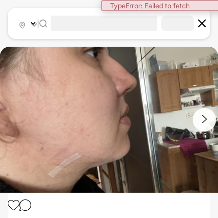
TypeError: Failed to fetch
|
1
/
4
LASEROVÁ LIPOSUKCE