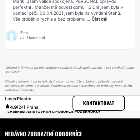
Mařík. Jsem velice spokojena. PERSONAL opravdu
perfektní . Manžel mě odvezl domu. 12 Dni jsem byla v
domácí péči. 06.04.2021 jsem byla na vyndani Stehů.
Vše proběhlo rychle a bez problému....
Číst dál
Elca
1 komentář
Veškeré informace na této stránce pocházejí od uživatelů portálu, nikoli od lékařů nebo
specialistů.
Obsah zveřejněný na portálu Estheticon.cz nemůže v žádném případě nahradit
konzultaci pacienta s lékařem. Estheticon.cz není odpovědný za produkty nebo služby
nabízené odborníky.
LaserPlastic
ESTHETICON
PŘÍBĚHY
KONTAKTOVAT
PŘÍBĚHY TÝKAJÍCÍ SE ZÁKROKU LASEROVÁ LIPOSUKCE
4.9
(24)
·
Praha
LASEREM ASISTOVANÁ LIPOSUKCE PODBRADKU
NEDÁVNO ZOBRAZENÍ ODBORNÍCI