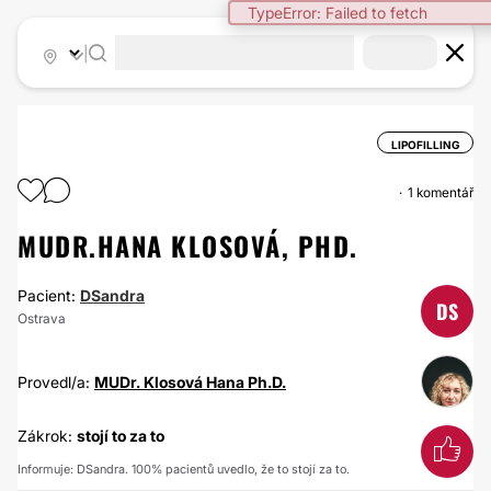
TypeError: Failed to fetch
|
LIPOFILLING
1 komentář
MUDR.HANA KLOSOVÁ, PHD.
Pacient:
DSandra
DS
Ostrava
Provedl/a:
MUDr. Klosová Hana Ph.D.
Zákrok:
stojí to za to
Informuje: DSandra. 100% pacientů uvedlo, že to stojí za to.