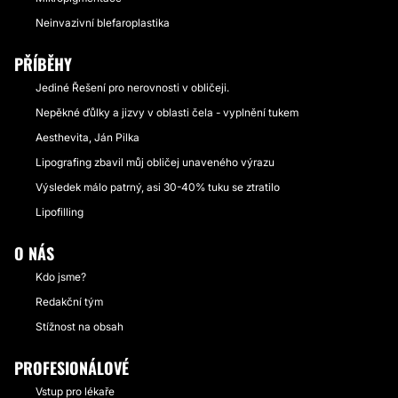
Neinvazivní blefaroplastika
PŘÍBĚHY
Jediné Řešení pro nerovnosti v obličeji.
Nepěkné ďůlky a jizvy v oblasti čela - vyplnění tukem
Aesthevita, Ján Pilka
Lipografing zbavil můj obličej unaveného výrazu
Výsledek málo patrný, asi 30-40% tuku se ztratilo
Lipofilling
O NÁS
Kdo jsme?
Redakční tým
Stížnost na obsah
PROFESIONÁLOVÉ
Vstup pro lékaře