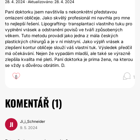
28. 4. 2024 · Aktualizováno: 28. 4. 2024
Paní doktorku jsem navštívila s nekonkrétní představou
omlazení obličeje. Jako skvělý profesionál mi navrhla pro mne
to nejlepší řešení. Lipografting- transplantaci vlastního tuku pro
vyplnění vrásek a odstranění povisů ve tváři způsobených
věkem. Tuto metodu provádí jako jedna z mála českých
plastických chirurgů a je v ní mistryní. Jako výplň vrásek a
zlepšení kontur obličeje slouží váš vlastní tuk. Výsledek předčil
má očekávání. Nejen že vypadám mladší, ale také se výrazně
zlepšila kvalita mé pleti. Paní doktorka je prima žena, na kterou
se vždy s důvěrou obrátím. D.
0
1
KOMENTÁŘ (
1
)
Ji_i_Schneider
JI
9. 5. 2024