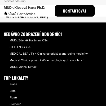
nabízené odborníky.
MUDr. Klosová Hana Ph.D.
ESTHETICON
PŘÍBĚHY
KONTAKTOVAT
PŘÍBĚHY TÝKAJÍCÍ SE ZÁKROKU LIPOFILLING
5
(66)
·
Bartošovice
MUDR.HANA KLOSOVÁ, PHD.
NEDÁVNO ZOBRAZENÍ ODBORNÍCI
MUDr. Zdeněk Hajžman, CSc.
OTTLENS s. r. o.
MEDICAL BEAUTY - Klinika estetické a anti-aging medicíny
Medical Clinic - privátní síť dermatologických ambulancí
MUDr. Michal Sviták
TOP LOKALITY
Praha
Brno
Plzeň
Olomouc