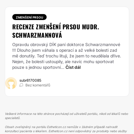
ZMENŠENÍ PRSOU
RECENZE ZMENŠENÍ PRSOU MUDR.
SCHWARZMANNOVÁ
Opravdu obrovský DÍK paní doktorce Schwarzmannové
!!! Dlouho jsem váhala s operací a až velké bolesti zad
mě donutily. Teď trochu lituji, že jsem to neudělala dříve.
Nejen, že bolesti ustoupily, ale navíc mohu sportovat
pouze s jednou sportovní...
Číst dál
subr6170085
Bez komentářů
Veškeré informace na této stránce pocházejí od uživatelů portálu, nikoli od lékařů nebo
specialistů.
Obsah zveřejněný na portálu Estheticon.cz nemůže v žádném případě nahradit
konzultaci pacienta s lékařem. Estheticon.cz není odpovědný za produkty nebo služby