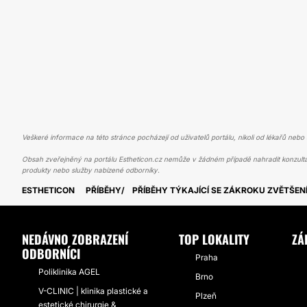
Veškeré informace na této stránce pocházejí od uživatelů portálu, nikoli od lékařů nebo s
Obsah zveřejněný na portálu Estheticon.cz nemůže v žádném případě nahradit konzulta
produkty nebo služby nabízené odborníky.
ESTHETICON
PŘÍBĚHY
PŘÍBĚHY TÝKAJÍCÍ SE ZÁKROKU ZVĚTŠEN
NEDÁVNO ZOBRAZENÍ
TOP LOKALITY
ZÁ
ODBORNÍCI
Praha
Poliklinika AGEL
Brno
V-CLINIC | klinika plastické a
Plzeň
estetické chirurgie &