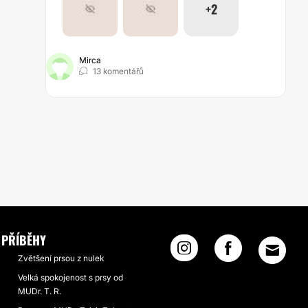
+2
Mirca
13 komentářů
PŘÍBĚHY
Zvětšení prsou z nulek
Velká spokojenost s prsy od
MUDr. T. R.