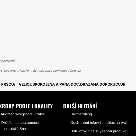
pecialistů.
ci pacienta s lékařem. Estheticon.cz není odpovědný za
Í PRSOU
VELICE SPOKOJENA A PANA DOC.DRAZANA DOPORUCUJI
KROKY PODLE LOKALITY
DALŠÍ HLEDÁNÍ
Augmentace poprsí Praha
Dermarolling
Zvětšení prsou pomocí
Odstranění tukových těles na tváři
implantátů Brno
Botulotoxin na zvýšenou produkci