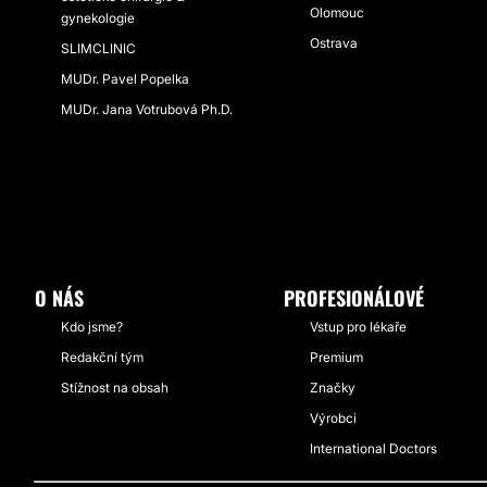
Olomouc
gynekologie
Ostrava
SLIMCLINIC
MUDr. Pavel Popelka
MUDr. Jana Votrubová Ph.D.
O NÁS
PROFESIONÁLOVÉ
Kdo jsme?
Vstup pro lékaře
Redakční tým
Premium
Stížnost na obsah
Značky
Výrobci
International Doctors