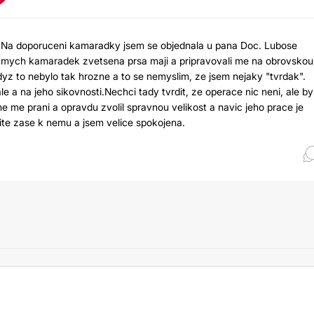
i.Na doporuceni kamaradky jsem se objednala u pana Doc. Lubose
e mych kamaradek zvetsena prsa maji a pripravovali me na obrovskou
yz to nebylo tak hrozne a to se nemyslim, ze jsem nejaky "tvrdak".
e a na jeho sikovnosti.Nechci tady tvrdit, ze operace nic neni, ale by
e me prani a opravdu zvolil spravnou velikost a navic jeho prace je
ite zase k nemu a jsem velice spokojena.