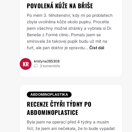
POVOLENÁ KŮŽE NA BŘIŠE
Po mém 3. těhotenství, kdy mi po prdolatech
zbyla uvolněna kůže okolo pupku. Procetla
jsem všechny možné stránky a vybrala si Dr.
Beneše z Formé clinic. Pomalu jsem se
smirovala že takovej pupik budu už mít na
furt, ale pan doktor je opravdu...
Číst dál
kristyna285308
KR
3 komentáře
ABDOMINOPLASTIKA
RECENZE ČTYŘI TÝDNY PO
ABDOMINOPLASTICE
Byla jsem na operaci před 4 týdny a musím
říct, že jsem ani nečekala, že to bude vypadat