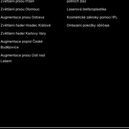
Zvětšení prsou Plzeň
potních žláz
Zvětšení prsou Olomouc
Laserová blefaroplastika
Augmentace prsou Ostrava
Kosmetické zákroky pomocí IPL
Zvětšení ňader Hradec Králové
Omlazení pokožky obličeje
Zvětšení ňader Karlovy Vary
Augmentace poprsí České
Budějovice
Augmentace prsou Ústí nad
Labem