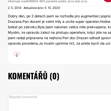
Informuje: Ivan6149804. 99% pacientů uvedlo, že to stojí za to.
2. 5. 2014 · Aktualizováno: 5. 10. 2023
Dobry den, po 2 detech jsem se rozhodla pro augmentaci poprs
Drazana.Pan docent je velmi mily a urcite super operater.Hodn
bolest po zakroku.Byla jsem nakonec velice mile prekvapena, kd
Myslim, ze opravdu zalezi na pristupu operatera, kdyz jste na sal
jsem radeji pripravena na nejhorsi.Pan doc.Drazan odhadl spravn
opravdu povedena.Ja musim uprimne rict, ze priste bych sla urc
0
KOMENTÁŘŮ (
0
)