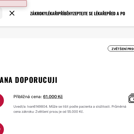
ZÁKROKY
LÉKAŘI
PŘÍBĚHY
ZEPTEJTE SE LÉKAŘE
PŘED A PO
ZVĚTŠENÍ PR
ZANA DOPORUCUJI
Přibližná cena:
61.000 Kč
Uvedl/a: Ivan6149804. Může se lišit podle pacienta a složitosti. Průměrná
cena zákroku: Zvětšení prsou je od 55.000 Kč.