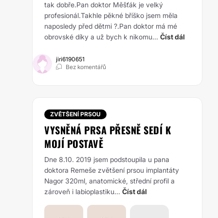
tak dobře.Pan doktor Měšťák je velký
profesionál.Takhle pěkné bříško jsem měla
naposledy před dětmi ?.Pan doktor má mé
obrovské díky a už bych k nikomu...
Číst dál
jiri6190651
Bez komentářů
ZVĚTŠENÍ PRSOU
VYSNĚNÁ PRSA PŘESNĚ SEDÍ K
MOJÍ POSTAVĚ
Dne 8.10. 2019 jsem podstoupila u pana
doktora Remeše zvětšení prsou implantáty
Nagor 320ml, anatomické, střední profil a
zároveň i labioplastiku...
Číst dál