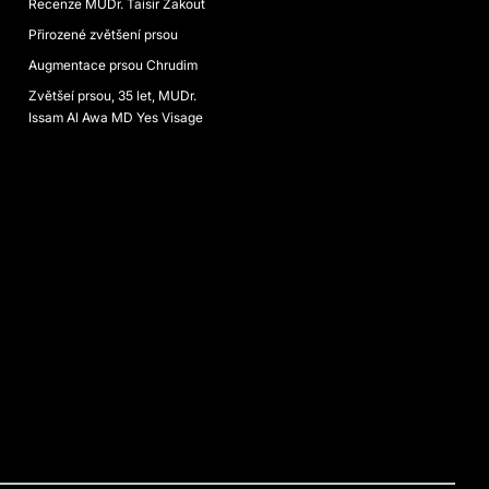
Recenze MUDr. Taisir Zakout
Přirozené zvětšení prsou
Augmentace prsou Chrudim
Zvětšeí prsou, 35 let, MUDr.
Issam Al Awa MD Yes Visage