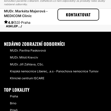
konzultaci pacienta s lékařem. Estheticon.cz není odpovědný za produkty nebo služby
nabízené odborníky.
MUDr. Markéta Majerová -
ESTHETICON
PŘÍBĚHY
KONTAKTOVAT
MEDICOM Clinic
PŘÍBĚHY TÝKAJÍCÍ SE ZÁKROKU INJEKČNÍ VÝPLNĚ
K MUDR. MAJEROVÉ DOCHÁZÍM JIŽ NĚKOLIK LET, NEJPRVE DO
4.9
(53)
·
Praha
ASKLEP...
NEDÁVNO ZOBRAZENÍ ODBORNÍCI
MUDr. Pavlína Paskovová
MUDr. Miloš Kravciv
MUDr. Jiří Záhlava, CSc.
Krajská nemocnice Liberec, .a.s - Panochova nemocnice Turnov
Klinické centrum ISCARE
TOP LOKALITY
Praha
Brno
Plzeň