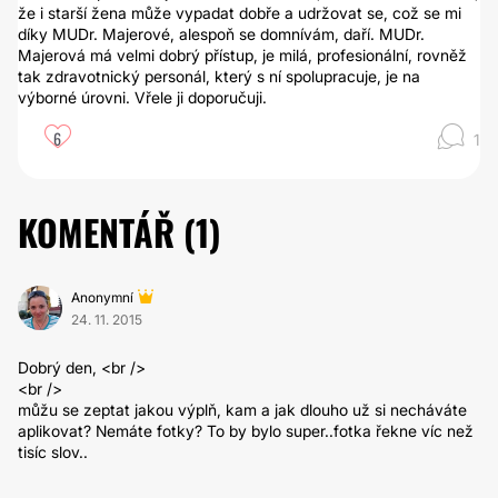
že i starší žena může vypadat dobře a udržovat se, což se mi
díky MUDr. Majerové, alespoň se domnívám, daří. MUDr.
Majerová má velmi dobrý přístup, je milá, profesionální, rovněž
tak zdravotnický personál, který s ní spolupracuje, je na
výborné úrovni. Vřele ji doporučuji.
6
1
KOMENTÁŘ (
1
)
Anonymní
24. 11. 2015
Dobrý den, <br />
<br />
můžu se zeptat jakou výplň, kam a jak dlouho už si necháváte
aplikovat? Nemáte fotky? To by bylo super..fotka řekne víc než
tisíc slov..