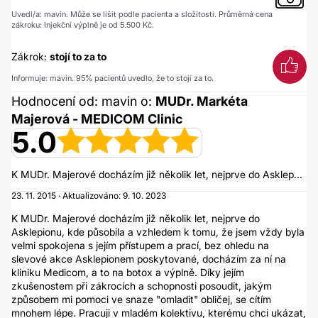
Uvedl/a: mavin. Může se lišit podle pacienta a složitosti. Průměrná cena
zákroku: Injekční výplně je od 5.500 Kč.
Zákrok:
stojí to za to
Informuje: mavin. 95% pacientů uvedlo, že to stojí za to.
Hodnocení od: mavin o:
MUDr. Markéta
Majerová - MEDICOM Clinic
5.0
K MUDr. Majerové docházím již několik let, nejprve do Asklep...
23. 11. 2015 · Aktualizováno: 9. 10. 2023
K MUDr. Majerové docházím již několik let, nejprve do
Asklepionu, kde působila a vzhledem k tomu, že jsem vždy byla
velmi spokojena s jejím přístupem a prací, bez ohledu na
slevové akce Asklepionem poskytované, docházím za ní na
kliniku Medicom, a to na botox a výplně. Díky jejím
zkušenostem při zákrocích a schopnosti posoudit, jakým
způsobem mi pomoci ve snaze "omladit" obličej, se cítím
mnohem lépe. Pracuji v mladém kolektivu, kterému chci ukázat,