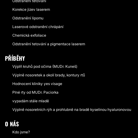
Odstranění tetování
Korekce jizev laserem
Odstranění lipomu
Laserové odstranění chrápání
Chemická exfoliace
Odstranění tetování a pigmentace laserem
PŘÍBĚHY
Výplň kruhů pod očima (MUDr. Kuneš)
Výplně nosoretek a okolí brady, kontury rtů
Hodnocení kliniky yes visage
Plné rty od MUDr. Paciorka
vypadám stále mladě
Výplně nosoretních rýh a prohlubně na bradě kyselinou hyaluronovou
O NÁS
Kdo jsme?