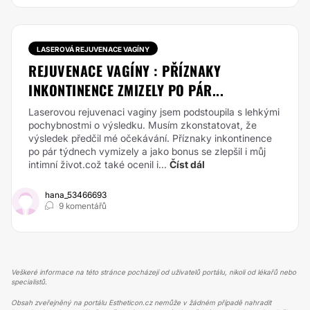
LASEROVÁ REJUVENACE VAGÍNY
REJUVENACE VAGÍNY : PŘÍZNAKY
INKONTINENCE ZMIZELY PO PÁR...
Laserovou rejuvenaci vaginy jsem podstoupila s lehkými
pochybnostmi o výsledku. Musím zkonstatovat, že
výsledek předčil mé očekávání. Příznaky inkontinence
po pár týdnech vymizely a jako bonus se zlepšil i můj
intimní život.což také ocenil i...
Číst dál
hana_53466693
9 komentářů
Veškeré informace na této stránce pocházejí od uživatelů portálu, nikoli od lékařů nebo
specialistů.
Obsah zveřejněný na portálu Estheticon.cz nemůže v žádném případě nahradit