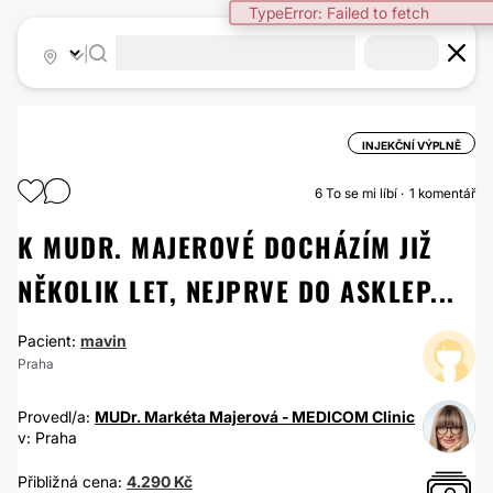
TypeError: Failed to fetch
|
INJEKČNÍ VÝPLNĚ
6
To se mi líbí
1 komentář
K MUDR. MAJEROVÉ DOCHÁZÍM JIŽ
NĚKOLIK LET, NEJPRVE DO ASKLEP...
Pacient:
mavin
Praha
Provedl/a:
MUDr. Markéta Majerová - MEDICOM Clinic
v: Praha
Přibližná cena:
4.290 Kč