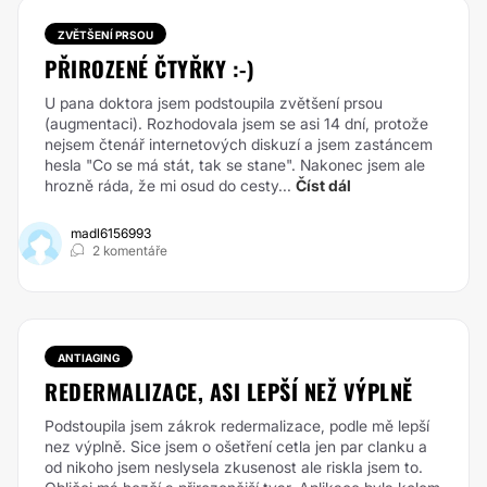
ZVĚTŠENÍ PRSOU
PŘIROZENÉ ČTYŘKY :-)
U pana doktora jsem podstoupila zvětšení prsou
(augmentaci). Rozhodovala jsem se asi 14 dní, protože
nejsem čtenář internetových diskuzí a jsem zastáncem
hesla "Co se má stát, tak se stane". Nakonec jsem ale
hrozně ráda, že mi osud do cesty...
Číst dál
madl6156993
2 komentáře
ANTIAGING
REDERMALIZACE, ASI LEPŠÍ NEŽ VÝPLNĚ
Podstoupila jsem zákrok redermalizace, podle mě lepší
nez výplně. Sice jsem o ošetření cetla jen par clanku a
od nikoho jsem neslysela zkusenost ale riskla jsem to.