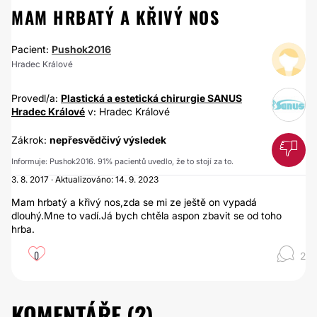
MAM HRBATÝ A KŘIVÝ NOS
Pacient:
Pushok2016
Hradec Králové
Provedl/a:
Plastická a estetická chirurgie SANUS
Hradec Králové
v: Hradec Králové
Zákrok:
nepřesvědčivý výsledek
Informuje: Pushok2016. 91% pacientů uvedlo, že to stojí za to.
3. 8. 2017 · Aktualizováno: 14. 9. 2023
Mam hrbatý a křivý nos,zda se mi ze ještě on vypadá
dlouhý.Mne to vadí.Já bych chtěla aspon zbavit se od toho
hrba.
0
2
KOMENTÁŘE (
2
)