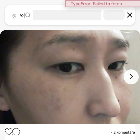
TypeError: Failed to fetch
|
1
/
2
2 komentáře
RHINOPLASTIKA