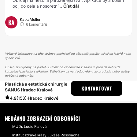
Obličej má hezčí a přirozenější tvar. Aplikace byla kolem
oci, do cela a nosoretní...
Číst dál
KatkaMuller
KA
6 komentářů
Veškeré informace na této stránce pocházejí od uživatelů portálu, nikoli od lékařů nebo
specialistů.
Obsah zveřejněný na portálu Estheticon.cz nemůže v žádném případě nahradit
konzultaci pacienta s lékařem. Estheticon.cz není odpovědný za produkty nebo služby
nabízené odborníky.
Plastická a estetická chirurgie
ESTHETICON
PŘÍBĚHY
KONTAKTOVAT
SANUS Hradec Králové
PŘÍBĚHY TÝKAJÍCÍ SE ZÁKROKU RHINOPLASTIKA
MAM HRBATÝ A KŘIVÝ NOS
4.9
(153)
·
Hradec Králové
NEDÁVNO ZOBRAZENÍ ODBORNÍCI
MUDr. Lucie Fialová
Institut zdravé krásy Lukáše Rossbacha