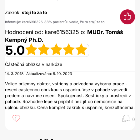
Zákrok:
stojí to za to
Informuje: kare6156325. 88% pacientů uvedlo, že to stojí za to.
Hodnocení od: kare6156325 o:
MUDr. Tomáš
Kempný Ph.D.
5.0
Částečná obřízka v narkóze
14. 3. 2018 · Aktualizováno: 8. 10. 2023
Velice prijemny doktor, vstricny a odvedena vyborna prace -
reseni castecnou obrizkou s uspanim. Vse v pohode vysvetli
predem a navrhne reseni. Spokojenost. Sestricky a prostredi v
pohode. Rozhodne lepe si priplatit nez jit do nemocnice na
uplnou obrizku. Cena komplet zakrok s uspanim, konzultacema.
1
0