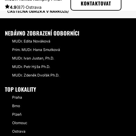
KONTAKTOVAT
PŘÍBĚHY TÝKAJÍCÍ SE ZÁKROKU OBŘÍZKA
4.9
(87)
·
Ostrava
ČÁSTEČNÁ OBŘÍZKA V NARKÓZE
NEDÁVNO ZOBRAZENÍ ODBORNÍCI
MUDr. Edita Nováková
Prim. MUDr. Hana Smutková
MUDr. Ivan Justan, Ph.D.
MUDr. Petr Hýža Ph.D.
MUDr. Zdeněk Dvořák Ph.D.
TOP LOKALITY
Praha
Brno
Plzeň
Olomouc
Ostrava