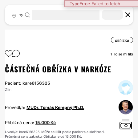
TypeError: Failed to fetch
|
OBŘÍZKA
1
To se mi líbí
ČÁSTEČNÁ OBŘÍZKA V NARKÓZE
Pacient:
kare6156325
Zlín
Provedl/a:
MUDr. Tomáš Kempný Ph.D.
Přibližná cena:
15.000 Kč
Uvedl/a: kare6156325. Může se lišit podle pacienta a složitosti.
Průměrná cena zákroku: Obřízka je od 16.000 Kč.