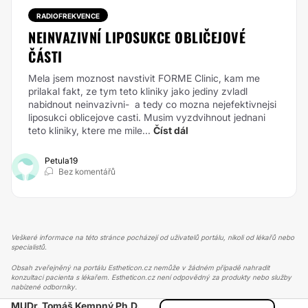
RADIOFREKVENCE
NEINVAZIVNÍ LIPOSUKCE OBLIČEJOVÉ
ČÁSTI
Mela jsem moznost navstivit FORME Clinic, kam me
prilakal fakt, ze tym teto kliniky jako jediny zvladl
nabidnout neinvazivni- a tedy co mozna nejefektivnejsi
liposukci oblicejove casti. Musim vyzdvihnout jednani
teto kliniky, ktere me mile...
Číst dál
Petula19
Bez komentářů
Veškeré informace na této stránce pocházejí od uživatelů portálu, nikoli od lékařů nebo
specialistů.
Obsah zveřejněný na portálu Estheticon.cz nemůže v žádném případě nahradit
konzultaci pacienta s lékařem. Estheticon.cz není odpovědný za produkty nebo služby
nabízené odborníky.
MUDr. Tomáš Kempný Ph.D.
ESTHETICON
PŘÍBĚHY