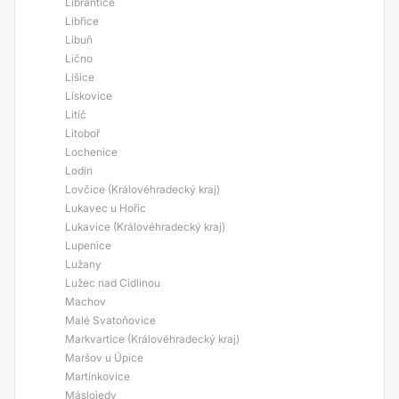
Librantice
Libřice
Libuň
Lično
Lišice
Lískovice
Litíč
Litoboř
Lochenice
Lodín
Lovčice (Královéhradecký kraj)
Lukavec u Hořic
Lukavice (Královéhradecký kraj)
Lupenice
Lužany
Lužec nad Cidlinou
Machov
Malé Svatoňovice
Markvartice (Královéhradecký kraj)
Maršov u Úpice
Martínkovice
Máslojedy