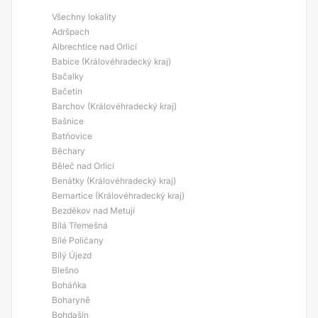
Všechny lokality
Adršpach
Albrechtice nad Orlicí
Babice (Královéhradecký kraj)
Bačalky
Bačetín
Barchov (Královéhradecký kraj)
Bašnice
Batňovice
Běchary
Běleč nad Orlicí
Benátky (Královéhradecký kraj)
Bernartice (Královéhradecký kraj)
Bezděkov nad Metují
Bílá Třemešná
Bílé Poličany
Bílý Újezd
Blešno
Boháňka
Boharyně
Bohdašín