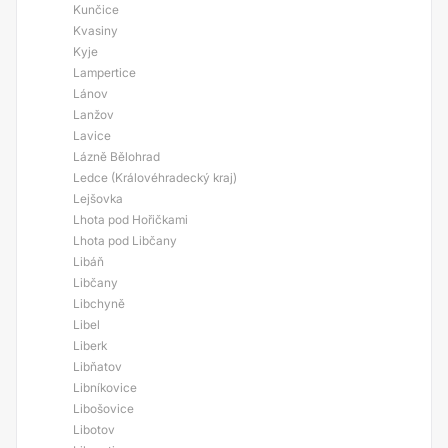
Kunčice
Kvasiny
Kyje
Lampertice
Lánov
Lanžov
Lavice
Lázně Bělohrad
Ledce (Královéhradecký kraj)
Lejšovka
Lhota pod Hořičkami
Lhota pod Libčany
Libáň
Libčany
Libchyně
Libel
Liberk
Libňatov
Libníkovice
Libošovice
Libotov