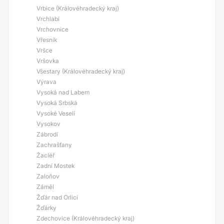
Vrbice (Královéhradecký kraj)
Vrchlabí
Vrchovnice
Vřesník
Vršce
Vršovka
Všestary (Královéhradecký kraj)
Výrava
Vysoká nad Labem
Vysoká Srbská
Vysoké Veselí
Vysokov
Zábrodí
Zachrašťany
Žacléř
Zadní Mostek
Zaloňov
Záměl
Žďár nad Orlicí
Žďárky
Zdechovice (Královéhradecký kraj)