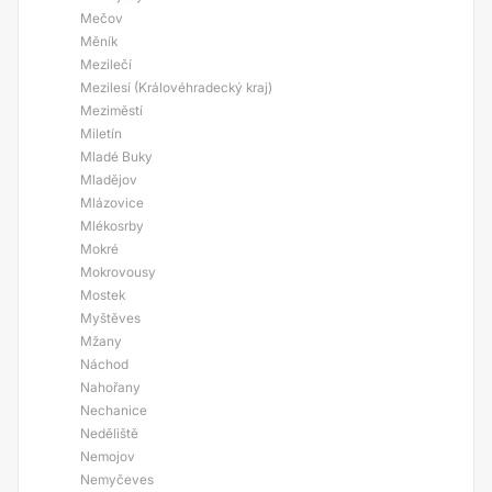
Mečov
Měník
Mezilečí
Mezilesí (Královéhradecký kraj)
Meziměstí
Miletín
Mladé Buky
Mladějov
Mlázovice
Mlékosrby
Mokré
Mokrovousy
Mostek
Myštěves
Mžany
Náchod
Nahořany
Nechanice
Neděliště
Nemojov
Nemyčeves