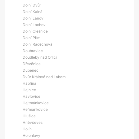
Dolní Dvůr
Dolní Kalná
Dolní Lánov
Dolní Lochov
Dolní Olešnice
Dolní Přím
Dolní Radechová
Doubravice
Doudleby nad Orlicí
Dřevěnice
Dubenec
Dvůr Králové nad Labem
Habřina
Hajnice
Havlovice
Hejtmánkovice
Heřmánkovice
Hlušice
Hněvčeves
Holín
Holohlavy