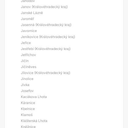
Jahodov
Janov (Královéhradecký kraj)
Janské Lázně
Jaroměř
Jasenná (Královéhradecký kraj)
Javornice
Jeníkovice (Královéhradecký kraj)
Jeřice
Jestřebí (Královéhradecký kraj)
Jetřichov
Jičín
Jičíněves
Jílovice (Královéhradecký kraj)
Jinolice
Jívka
Josefov
Kacákova Lhota
Káranice
Kbelnice
Klamoš
Klášterská Lhota
Kněžnice