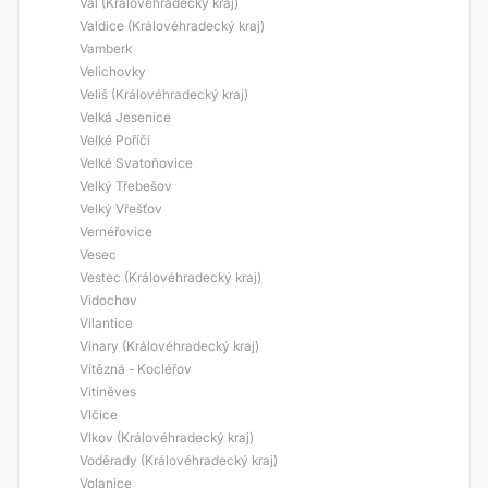
Val (Královéhradecký kraj)
Valdice (Královéhradecký kraj)
Vamberk
Velichovky
Veliš (Královéhradecký kraj)
Velká Jesenice
Velké Poříčí
Velké Svatoňovice
Velký Třebešov
Velký Vřešťov
Vernéřovice
Vesec
Vestec (Královéhradecký kraj)
Vidochov
Vilantice
Vinary (Královéhradecký kraj)
Vítězná - Kocléřov
Vitiněves
Vlčice
Vlkov (Královéhradecký kraj)
Voděrady (Královéhradecký kraj)
Volanice