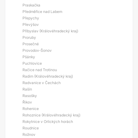
Praskačka
Předměřice nad Labem
Přepychy
Převýšov
Přibyslav (Královéhradecký kraj)
Proruby
Prosečné
Provodov-Šonov
Pšánky
Puchlovice
Račice nad Trotinou
Radim (Královéhradecký kraj)
Radvanice v Čechách
Rašín
Rasošky
Řikov
Rohenice
Rohoznice (Královéhradecký kraj)
Rokytnice v Orlických horách
Roudnice
Rožnov