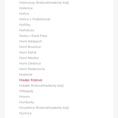
Holovousy (Královéhradecký kraj)
Hořenice
Hořice
Hořice v Podkrkonoší
Hořičky
Hořiněves
Horka u Staré Paky
Horní Adršpach
Horní Brusnice
Horní Kalná
Horní Maršov
Horní Olešnice
Horní Radechová
Hostinné
Hradec Králové
Hrádek (Královéhradecký kraj)
Hřibojedy
Hronov
Humburky
Hvozdnice (Královéhradecký kraj)
Hynčice