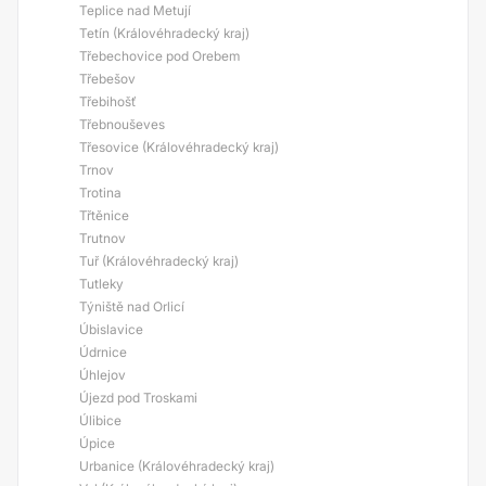
Teplice nad Metují
Tetín (Královéhradecký kraj)
Třebechovice pod Orebem
Třebešov
Třebihošť
Třebnouševes
Třesovice (Královéhradecký kraj)
Trnov
Trotina
Třtěnice
Trutnov
Tuř (Královéhradecký kraj)
Tutleky
Týniště nad Orlicí
Úbislavice
Údrnice
Úhlejov
Újezd pod Troskami
Úlibice
Úpice
Urbanice (Královéhradecký kraj)