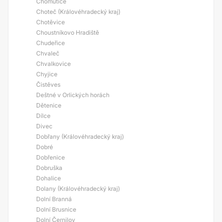
Chomutice
Choteč (Královéhradecký kraj)
Chotěvice
Choustníkovo Hradiště
Chudeřice
Chvaleč
Chvalkovice
Chyjice
Čistěves
Deštné v Orlických horách
Dětenice
Dílce
Divec
Dobřany (Královéhradecký kraj)
Dobré
Dobřenice
Dobruška
Dohalice
Dolany (Královéhradecký kraj)
Dolní Branná
Dolní Brusnice
Dolní Černilov