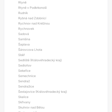
Rtyně
Rtyně v Podkrkonoší
Rudník
Rybná nad Zdobnicí
Rychnov nad Kněžnou
Rychnovek
Sadová
Samšina
Šaplava
Šárovcova Lhota
Sběř
Sedliště (Královéhradecký kraj)
Sedloňov
Sekeřice
Semechnice
Sendraž
Sendražice
Šestajovice (Královéhradecký kraj)
Skalice
Skřivany
Skuhrov nad Bělou