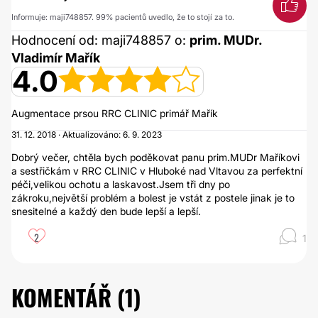
Informuje: maji748857. 99% pacientů uvedlo, že to stojí za to.
Hodnocení od: maji748857 o:
prim. MUDr.
Vladimír Mařík
4.0
Augmentace prsou RRC CLINIC primář Mařík
31. 12. 2018 · Aktualizováno: 6. 9. 2023
Dobrý večer, chtěla bych poděkovat panu prim.MUDr Maříkovi
a sestřičkám v RRC CLINIC v Hluboké nad Vltavou za perfektní
péči,velikou ochotu a laskavost.Jsem tři dny po
zákroku,největší problém a bolest je vstát z postele jinak je to
snesitelné a každý den bude lepší a lepší.
2
1
KOMENTÁŘ (
1
)