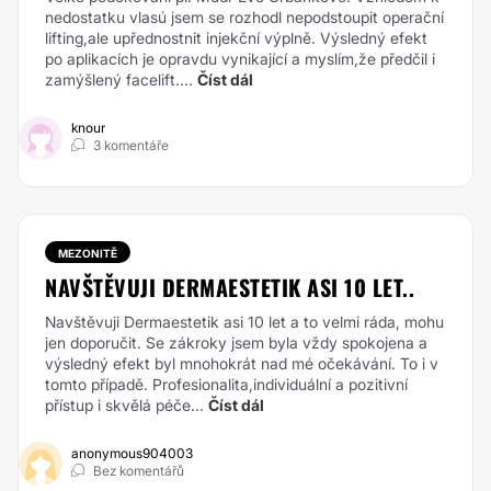
nedostatku vlasú jsem se rozhodl nepodstoupit operační
lifting,ale upřednostnit injekční výplně. Výsledný efekt
po aplikacích je opravdu vynikající a myslím,že předčil i
zamýšlený facelift....
Číst dál
knour
3 komentáře
MEZONITĚ
NAVŠTĚVUJI DERMAESTETIK ASI 10 LET..
Navštěvuji Dermaestetik asi 10 let a to velmi ráda, mohu
jen doporučit. Se zákroky jsem byla vždy spokojena a
výsledný efekt byl mnohokrát nad mé očekávání. To i v
tomto případě. Profesionalita,individuální a pozitivní
přístup i skvělá péče...
Číst dál
anonymous904003
Bez komentářů