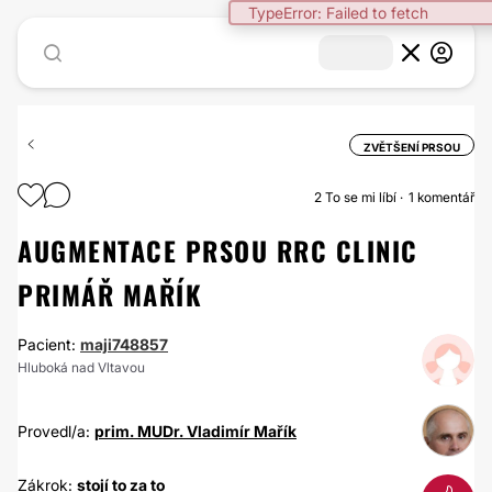
TypeError: Failed to fetch
ZVĚTŠENÍ PRSOU
2
To se mi líbí
1 komentář
AUGMENTACE PRSOU RRC CLINIC
PRIMÁŘ MAŘÍK
Pacient:
maji748857
Hluboká nad Vltavou
Provedl/a:
prim. MUDr. Vladimír Mařík
Zákrok:
stojí to za to