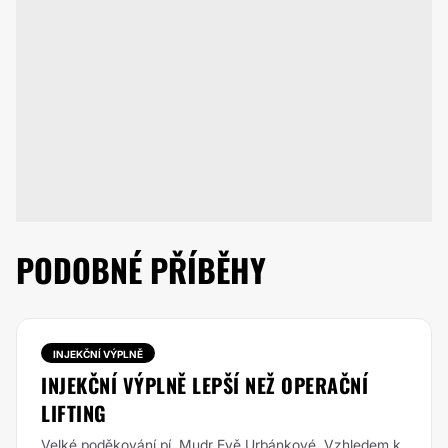
PODOBNÉ PŘÍBĚHY
INJEKČNÍ VÝPLNĚ
INJEKČNÍ VÝPLNĚ LEPŠÍ NEŽ OPERAČNÍ
LIFTING
Velké poděkování pí. Mudr Evě Urbánkové. Vzhledem k