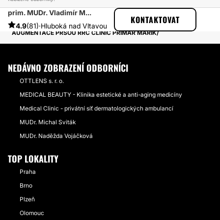
prim. MUDr. Vladimír M...
ESTHETICON
PŘÍBĚHY
KONTAKTOVAT
PŘÍBĚHY TÝKAJÍCÍ SE ZÁKROKU ZVĚTŠENÍ PRSOU
4.9
(81)
·
Hluboká nad Vltavou
AUGMENTACE PRSOU RRC CLINIC PRIMÁŘ MAŘÍK
NEDÁVNO ZOBRAZENÍ ODBORNÍCI
OTTLENS s. r. o.
MEDICAL BEAUTY - Klinika estetické a anti-aging medicíny
Medical Clinic - privátní síť dermatologických ambulancí
MUDr. Michal Sviták
MUDr. Naděžda Vojáčková
TOP LOKALITY
Praha
Brno
Plzeň
Olomouc