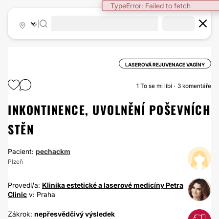
TypeError: Failed to fetch
|
LASEROVÁ REJUVENACE VAGÍNY
1
To se mi líbí
3 komentáře
INKONTINENCE, UVOLNĚNÍ POŠEVNÍCH
STĚN
Pacient:
pechackm
Plzeň
Provedl/a:
Klinika estetické a laserové medicíny Petra
Clinic
v: Praha
Zákrok:
nepřesvědčivý výsledek