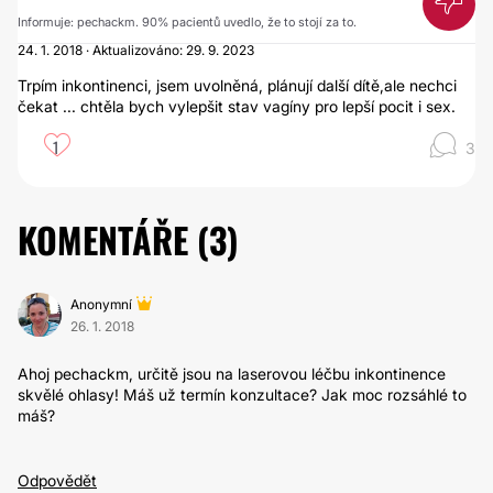
Informuje: pechackm. 90% pacientů uvedlo, že to stojí za to.
24. 1. 2018 · Aktualizováno: 29. 9. 2023
Trpím inkontinenci, jsem uvolněná, plánují další dítě,ale nechci
čekat ... chtěla bych vylepšit stav vagíny pro lepší pocit i sex.
1
3
KOMENTÁŘE (
3
)
Anonymní
26. 1. 2018
Ahoj pechackm, určitě jsou na laserovou léčbu inkontinence
skvělé ohlasy! Máš už termín konzultace? Jak moc rozsáhlé to
máš?
Odpovědět