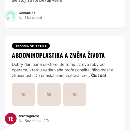
ale stoji za to! Dekuji vsem
Kakamila1
1 komentář
ABDOMINOPLASTIKA
ABDOMINOPLASTIKA A ZMĚNA ŽIVOTA
Dobrý den pane doktore,
Je tomu už dva roky od
operace, kterou vedla vaše profesionalita, šikovnost a
zkušenosti. Do dneška jsem vděčná, že...
Číst dál
terezagarcia
TE
Bez komentářů