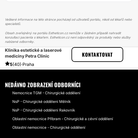
Veškeré informace na této stránce pocházejí od uživatelů portálu, nikoli od lékařů nebo
specialistů.
Obsah zveřejněný na portálu Estheticon.cz nemůže v žádném případě nahradit
konzultaci pacienta s lékařem. Estheticon.cz není odpovědný za produkty nebo služby
nabízené odborníky.
Klinika estetické a laserové
ESTHETICON
PŘÍBĚHY
KONTAKTOVAT
medicíny Petra Clinic
PŘÍBĚHY TÝKAJÍCÍ SE ZÁKROKU LASEROVÁ REJUVENACE VAGÍNY
INKONTINENCE, UVOLNĚNÍ POŠEVNÍCH STĚN
5
(40)
·
Praha
NEDÁVNO ZOBRAZENÍ ODBORNÍCI
Nemocnice TGM - Chirurgické oddělení
NsP - Chirurgické oddělení Mělník
NsP - Chirurgické oddělení Rakovník
Oblastní nemocnice Příbram - Chirurgické a cévní oddělení
Oblastní nemocnice - Chirurgické oddělení