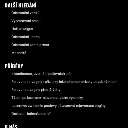
DALŠÍ HLEDÁNÍ
Odstranění varixů
Vytvarování prsou
Hallux valgus
Odstranění lipomu
Odstranění xantelazmat
Mezonitě
PŘÍBĚHY
Inkontinence, uvolnění poševních stěn
Rejuvenace vagíny : příznaky inkontinence zmizely po pár týdnech
Rejuvance vagíny před 4týdny
Týden po laserové rejuvenaci vidím výsledky
Laserowe zwezenie pochwy. / Laserová rejuvenace vagíny
Omlazení intimních partií
O NÁS