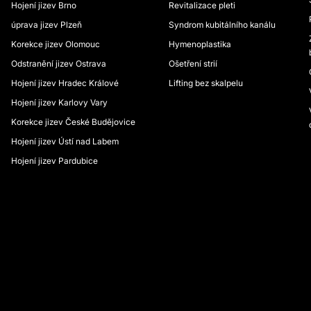
Hojení jizev Brno
Revitalizace pleti
úprava jizev Plzeň
Syndrom kubitálního kanálu
Korekce jizev Olomouc
Hymenoplastika
Odstranění jizev Ostrava
Ošetření strií
Hojení jizev Hradec Králové
Lifting bez skalpelu
Hojení jizev Karlovy Vary
Korekce jizev České Budějovice
Hojení jizev Ústí nad Labem
Hojení jizev Pardubice