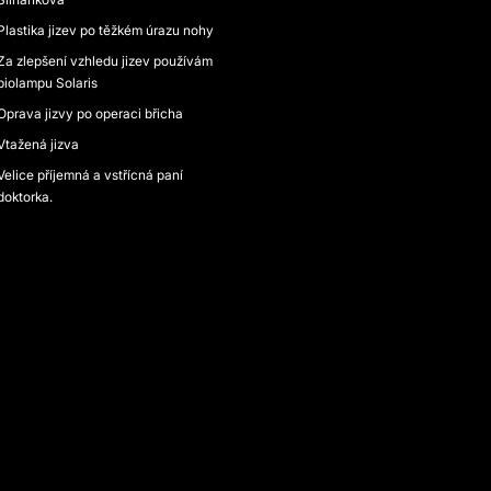
Plastika jizev po těžkém úrazu nohy
Za zlepšení vzhledu jizev používám
biolampu Solaris
Oprava jizvy po operaci břicha
Vtažená jizva
Velice příjemná a vstřícná paní
doktorka.