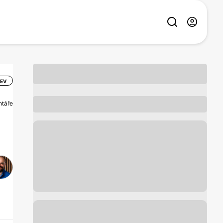
ZEV
ntáře