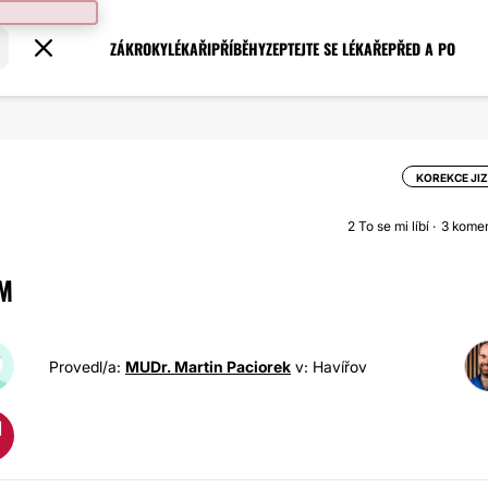
ZÁKROKY
LÉKAŘI
PŘÍBĚHY
ZEPTEJTE SE LÉKAŘE
PŘED A PO
KOREKCE JI
2
To se mi líbí
3 kome
EM
Provedl/a:
MUDr. Martin Paciorek
v: Havířov