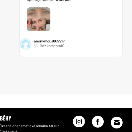
anonymous869917
Bez komentářů
ÍBĚHY
Úžasná charismatická lékařka MUDr.
Šilhánková