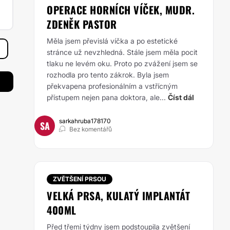
OPERACE HORNÍCH VÍČEK, MUDR.
ZDENĚK PASTOR
Měla jsem převislá víčka a po estetické
stránce už nevzhledná. Stále jsem měla pocit
tlaku
ne levém oku. Proto po zvážení jsem se
rozhodla pro tento zákrok. Byla jsem
překvapena
profesionálním a vstřícným
přístupem nejen pana doktora, ale...
Číst dál
sarkahruba178170
SA
Bez komentářů
ZVĚTŠENÍ PRSOU
VELKÁ PRSA, KULATÝ IMPLANTÁT
400ML
Před třemi týdny jsem podstoupila zvětšení