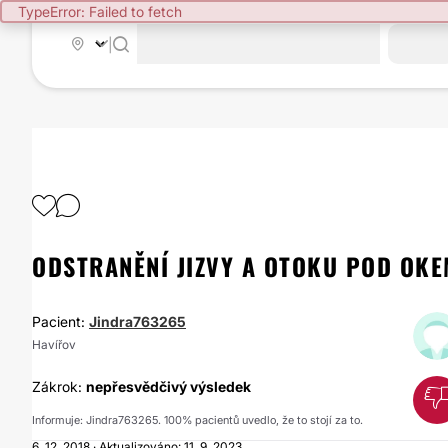
TypeError: Failed to fetch
|
ODSTRANĚNÍ JIZVY A OTOKU POD OK
Pacient:
Jindra763265
Havířov
Zákrok:
nepřesvědčivý výsledek
Informuje: Jindra763265. 100% pacientů uvedlo, že to stojí za to.
6. 12. 2018 · Aktualizováno: 11. 9. 2023