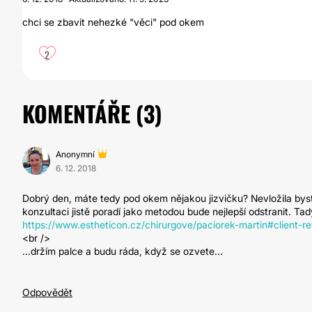
chci se zbavit nehezké "věci" pod okem
2
KOMENTÁŘE (
3
)
Anonymní
6. 12. 2018
Dobrý den, máte tedy pod okem nějakou jizvičku? Nevložila byst
konzultaci jistě poradí jako metodou bude nejlepší odstranit. 
https://www.estheticon.cz/chirurgove/paciorek-martin#client-r
<br />
...držím palce a budu ráda, když se ozvete...
Odpovědět