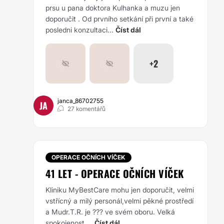
prsu u pana doktora Kulhanka a muzu jen
doporučit . Od prvního setkání při první a také
posledni konzultaci...
Číst dál
+2
janca_86702755
JA
27 komentářů
OPERACE OČNÍCH VÍČEK
41 LET - OPERACE OČNÍCH VÍČEK
Kliniku MyBestCare mohu jen doporučit, velmi
vstřícný a milý personál,velmi pěkné prostředí
a Mudr.T.R. je ??? ve svém oboru. Velká
spokojenost,...
Číst dál