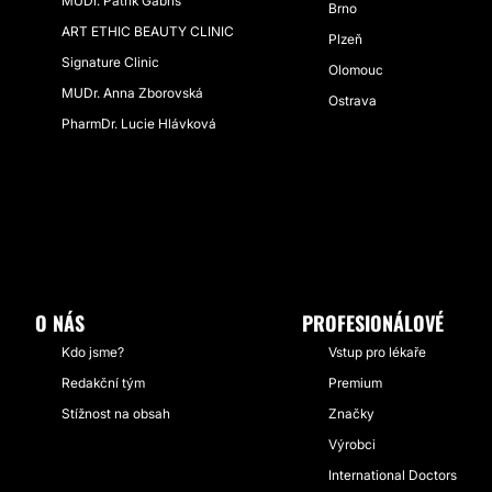
MUDr. Patrik Gabriš
Brno
ART ETHIC BEAUTY CLINIC
Plzeň
Signature Clinic
Olomouc
MUDr. Anna Zborovská
Ostrava
PharmDr. Lucie Hlávková
O NÁS
PROFESIONÁLOVÉ
Kdo jsme?
Vstup pro lékaře
Redakční tým
Premium
Stížnost na obsah
Značky
Výrobci
International Doctors