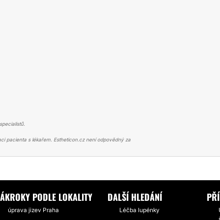
pecialistů.
ci pacienta s lékařem. Estheticon.cz není odpovědný za
JIZEV
ODSTRANĚNÍ JIZVY A OTOKU POD OKEM
ZÁKROKY PODLE LOKALITY
DALŠÍ HLEDÁNÍ
PŘ
úprava jizev Praha
Léčba lupénky